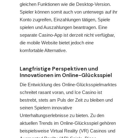
gleichen Funktionen wie die Desktop-Version.
Spieler können somit auch von unterwegs auf ihr
Konto zugreifen, Einzahlungen tätigen, Spiele
spielen und Auszahlungen beantragen. Eine
separate Casino-App ist derzeit nicht verfügbar,
die mobile Website bietet jedoch eine
komfortable Alternative.
Langfristige Perspektiven und
Innovationen im Online-Glücksspiel
Die Entwicklung des Online-Glücksspielmarktes
schreitet rasant voran, und Ice Casino ist
bestrebt, stets am Puls der Zeit zu bleiben und
seinen Spielern innovative
Unterhaltungserlebnisse zu bieten. Zu den
aktuellen Trends im Online-Glücksspiel gehören
beispielsweise Virtual Reality (VR) Casinos und