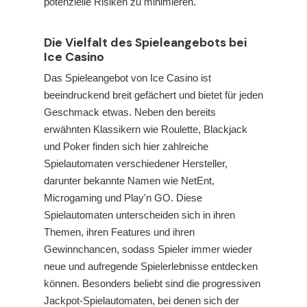
potenzielle Risiken zu minimieren.
Die Vielfalt des Spieleangebots bei
Ice Casino
Das Spieleangebot von Ice Casino ist
beeindruckend breit gefächert und bietet für jeden
Geschmack etwas. Neben den bereits
erwähnten Klassikern wie Roulette, Blackjack
und Poker finden sich hier zahlreiche
Spielautomaten verschiedener Hersteller,
darunter bekannte Namen wie NetEnt,
Microgaming und Play'n GO. Diese
Spielautomaten unterscheiden sich in ihren
Themen, ihren Features und ihren
Gewinnchancen, sodass Spieler immer wieder
neue und aufregende Spielerlebnisse entdecken
können. Besonders beliebt sind die progressiven
Jackpot-Spielautomaten, bei denen sich der