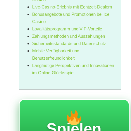
Live-Casino-Erlebnis mit Echtzeit-Dealern
Bonusangebote und Promotionen bei Ice
Casino
Loyalitätsprogramm und VIP-Vorteile
Zahlungsmethoden und Auszahlungen
Sicherheitsstandards und Datenschutz
Mobile Verfügbarkeit und
Benutzerfreundlichkeit
Langfristige Perspektiven und Innovationen
im Online-Glücksspiel
Spielen