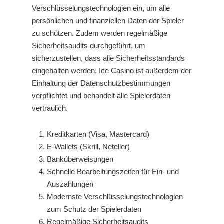
Verschlüsselungstechnologien ein, um alle
persönlichen und finanziellen Daten der Spieler
zu schützen. Zudem werden regelmäßige
Sicherheitsaudits durchgeführt, um
sicherzustellen, dass alle Sicherheitsstandards
eingehalten werden. Ice Casino ist außerdem der
Einhaltung der Datenschutzbestimmungen
verpflichtet und behandelt alle Spielerdaten
vertraulich.
Kreditkarten (Visa, Mastercard)
E-Wallets (Skrill, Neteller)
Banküberweisungen
Schnelle Bearbeitungszeiten für Ein- und
Auszahlungen
Modernste Verschlüsselungstechnologien
zum Schutz der Spielerdaten
Regelmäßige Sicherheitsaudits