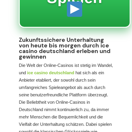
Zukunftssichere Unterhaltung
von heute bis morgen durch ice
casino deutschland erleben und
gewinnen
Die Welt der Online-Casinos ist stetig im Wandel,
und
ice casino deutschland
hat sich als ein
Anbieter etabliert, der sowohl durch sein
umfangreiches Spieleangebot als auch durch
seine benutzerfreundliche Plattform überzeugt.
Die Beliebtheit von Online-Casinos in
Deutschland nimmt kontinuierlich zu, da immer
mehr Menschen die Bequemlichkeit und die
Vielfalt der Unterhaltung schätzen. Dabei spielen
sowohl die klassischen Glücksspiele wie