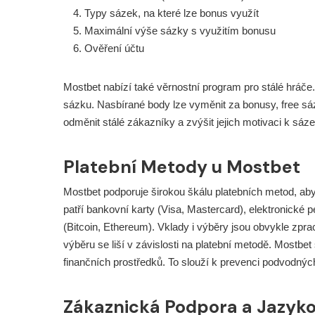
Typy sázek, na které lze bonus využít
Maximální výše sázky s využitím bonusu
Ověření účtu
Mostbet nabízí také věrnostní program pro stálé hráč
sázku. Nasbírané body lze vyměnit za bonusy, free sá
odměnit stálé zákazníky a zvýšit jejich motivaci k sáze
Platební Metody u Mostbet
Mostbet podporuje širokou škálu platebních metod, ab
patří bankovní karty (Visa, Mastercard), elektronické 
(Bitcoin, Ethereum). Vklady i výběry jsou obvykle zpr
výběru se liší v závislosti na platební metodě. Mostbet
finančních prostředků. To slouží k prevenci podvodných
Zákaznická Podpora a Jazyko