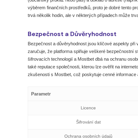
výběrem finančních prostředků, proto je dobré tento pr
trvá několik hodin, ale v některých případech může trvat
Bezpečnost a Důvěryhodnost
Bezpečnost a důvěryhodnost jsou klíčové aspekty při v
zaručuje, že platforma splňuje veškeré bezpečnostní 
šifrovacích technologií a Mostbet dbá na ochranu osob
také reputace společnosti, kterou lze ověřit na interne
zkušenosti s Mostbet, což poskytuje cenné informace 
Parametr
Licence
Šifrování dat
Ochrana osobních údajů