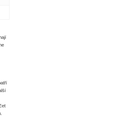
ají
ne
atří
alší
čet
.