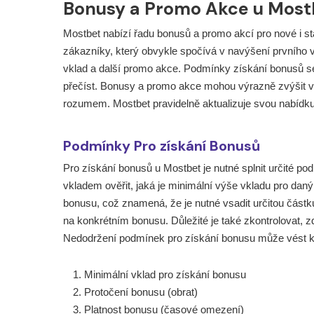
Bonusy a Promo Akce u Most
Mostbet nabízí řadu bonusů a promo akcí pro nové i stá
zákazníky, který obvykle spočívá v navýšení prvního 
vklad a další promo akce. Podmínky získání bonusů se li
přečíst. Bonusy a promo akce mohou výrazně zvýšit va
rozumem. Mostbet pravidelně aktualizuje svou nabídku 
Podmínky Pro získání Bonusů
Pro získání bonusů u Mostbet je nutné splnit určité po
vkladem ověřit, jaká je minimální výše vkladu pro dan
bonusu, což znamená, že je nutné vsadit určitou částk
na konkrétním bonusu. Důležité je také zkontrolovat, z
Nedodržení podmínek pro získání bonusu může vést ke
Minimální vklad pro získání bonusu
Protočení bonusu (obrat)
Platnost bonusu (časové omezení)