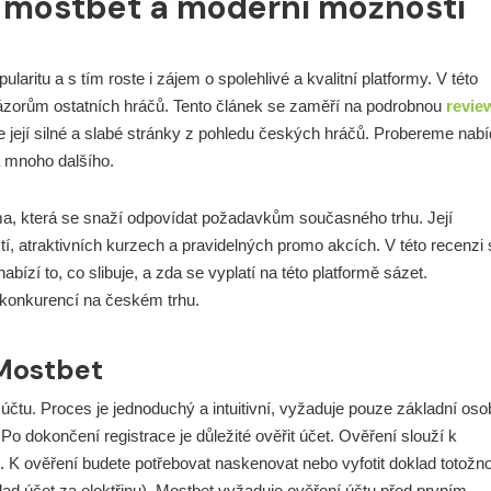
w mostbet a moderní možnosti
laritu a s tím roste i zájem o spolehlivé a kvalitní platformy. V této
 názorům ostatních hráčů. Tento článek se zaměří na podrobnou
revie
její silné a slabé stránky z pohledu českých hráčů. Probereme nab
a mnoho dalšího.
rma, která se snaží odpovídat požadavkům současného trhu. Její
tí, atraktivních kurzech a pravidelných promo akcích. V této recenzi 
ízí to, co slibuje, a zda se vyplatí na této platformě sázet.
 konkurencí na českém trhu.
 Mostbet
účtu. Proces je jednoduchý a intuitivní, vyžaduje pouze základní oso
. Po dokončení registrace je důležité ověřit účet. Ověření slouží k
t. K ověření budete potřebovat naskenovat nebo vyfotit doklad totožno
ad účet za elektřinu). Mostbet vyžaduje ověření účtu před prvním