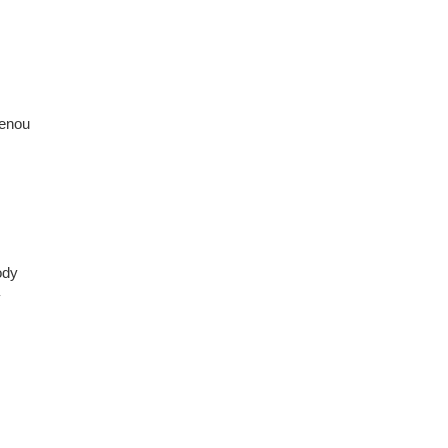
zenou
ody
y