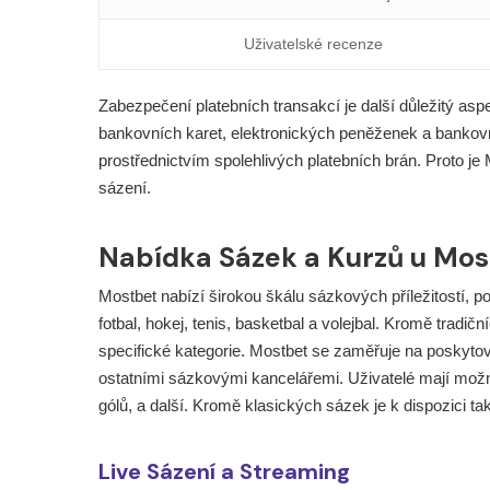
Uživatelské recenze
Zabezpečení platebních transakcí je další důležitý asp
bankovních karet, elektronických peněženek a bankovn
prostřednictvím spolehlivých platebních brán. Proto 
sázení.
Nabídka Sázek a Kurzů u Mos
Mostbet nabízí širokou škálu sázkových příležitostí, pok
fotbal, hokej, tenis, basketbal a volejbal. Kromě tradiční
specifické kategorie. Mostbet se zaměřuje na poskytov
ostatními sázkovými kancelářemi. Uživatelé mají možno
gólů, a další. Kromě klasických sázek je k dispozici ta
Live Sázení a Streaming