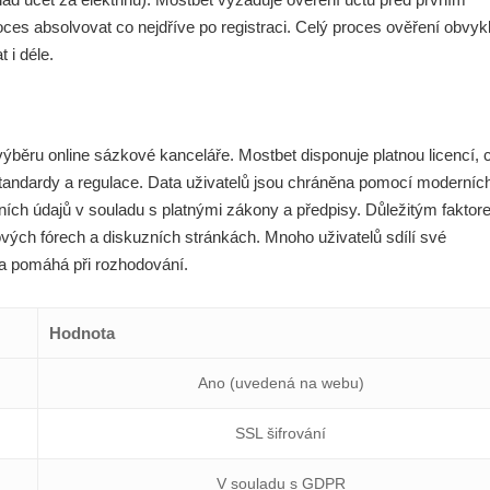
oces absolvovat co nejdříve po registraci. Celý proces ověření obvyk
 i déle.
ýběru online sázkové kanceláře. Mostbet disponuje platnou licencí, 
standardy a regulace. Data uživatelů jsou chráněna pomocí moderníc
ních údajů v souladu s platnými zákony a předpisy. Důležitým faktor
tových fórech a diskuzních stránkách. Mnoho uživatelů sdílí své
a pomáhá při rozhodování.
Hodnota
Ano (uvedená na webu)
SSL šifrování
V souladu s GDPR