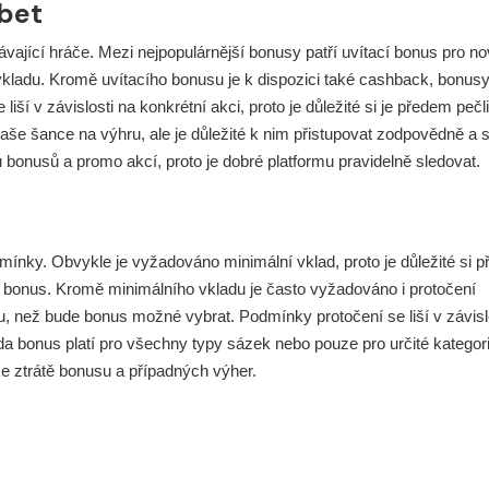
bet
vající hráče. Mezi nejpopulárnější bonusy patří uvítací bonus pro n
vkladu. Kromě uvítacího bonusu je k dispozici také cashback, bonus
ší v závislosti na konkrétní akci, proto je důležité si je předem pečl
še šance na výhru, ale je důležité k nim přistupovat zodpovědně a 
bonusů a promo akcí, proto je dobré platformu pravidelně sledovat.
dmínky. Obvykle je vyžadováno minimální vklad, proto je důležité si p
ý bonus. Kromě minimálního vkladu je často vyžadováno i protočení
u, než bude bonus možné vybrat. Podmínky protočení se liší v závisl
da bonus platí pro všechny typy sázek nebo pouze pro určité kategori
 ztrátě bonusu a případných výher.