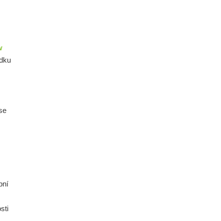
w
ídku
se
bní
sti