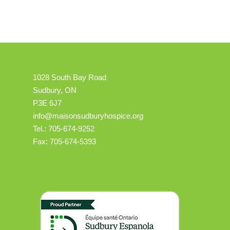
1028 South Bay Road
Sudbury, ON
P3E 6J7
info@maisonsudburyhospice.org
Tel.: 705-674-9252
Fax: 705-674-5393