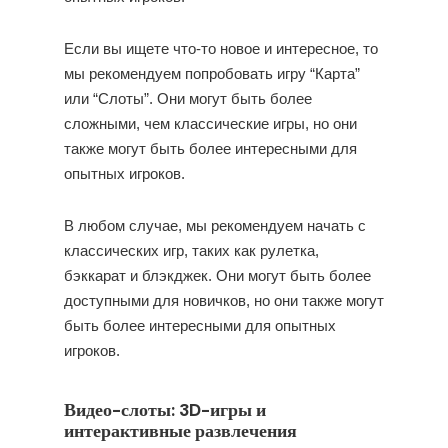
Если вы ищете что-то новое и интересное, то
мы рекомендуем попробовать игру “Карта”
или “Слоты”. Они могут быть более
сложными, чем классические игры, но они
также могут быть более интересными для
опытных игроков.
В любом случае, мы рекомендуем начать с
классических игр, таких как рулетка,
бэккарат и блэкджек. Они могут быть более
доступными для новичков, но они также могут
быть более интересными для опытных
игроков.
Видео-слоты: 3D-игры и
интерактивные развлечения