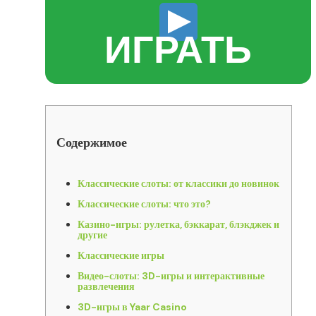
ИГРАТЬ
Содержимое
Классические слоты: от классики до новинок
Классические слоты: что это?
Казино-игры: рулетка, бэккарат, блэкджек и
другие
Классические игры
Видео-слоты: 3D-игры и интерактивные
развлечения
3D-игры в Yaar Casino