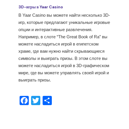
3D-игры в Yaar Casino
В Yaar Casino вы можете найти несколько 3D-
игр, которые предлагают уникальные игровые
опции и интерактивные развлечения.
Например, в слоте “The Great Book of Ra” вы
можете насладиться игрой в египетском
храме, где вам нужно найти скрывающиеся
символы и выиграть призы. В этом слоте вы
можете насладиться игрой в 3D-графическом
мире, где вы можете управлять своей игрой и
выиграть призы.
Facebook
Twitter
Share