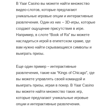
В Yaar Casino вы можете найти множество
видео-слотов, которые предлагают
уникальные игровые опции и интерактивные
развлечения. Один из них – 3D-игры, которые
создают ощущение присутствия в игре.
Например, в слоте “Book of Ra” вы можете
насладиться игрой в египетском храме, где
вам нужно найти скрывающиеся символы и
выиграть призы.
Еще один пример – интерактивные
развлечения, такие как “Kings of Chicago”, где
вы можете управлять своей командой и
выиграть призы, играя в покер. В Yaar Casino
вы можете найти множество таких игр,
которые предлагают уникальные игровые
опции и интерактивные развлечения.