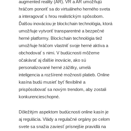
augmented reality (AR). VR a AR umožňujú
hráčom ponoriť sa do virtuálneho herného sveta
a interagovať s hrou realistickým spôsobom.
Ďalšou inováciou je blockchain technológia, ktorá
umožňuje vytvoriť transparentné a bezpečné
herné platformy. Blockchain technológia tiež
umožňuje hráčom vlastniť svoje herné aktíva a
obchodovať s nimi. V budúcnosti môžeme
očakávať aj ďalšie inovácie, ako sú
personalizované herné zážitky, umelá
inteligencia a rozšírené možnosti platieb. Online
kasína budú musieť byť flexibilné a
prispôsobovať sa novým trendom, aby zostali
konkurencieschopné.
Dôležitým aspektom budúcnosti online kasín je
aj regulácia. Vlády a regulačné orgány po celom
svete sa snažia zaviesť prísnejšie pravidlá na