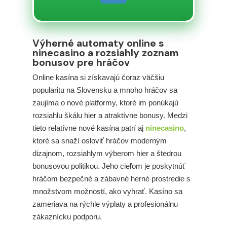
Výherné automaty online s
ninecasino a rozsiahly zoznam
bonusov pre hráčov
Online kasína si získavajú čoraz väčšiu
popularitu na Slovensku a mnoho hráčov sa
zaujíma o nové platformy, ktoré im ponúkajú
rozsiahlu škálu hier a atraktívne bonusy. Medzi
tieto relatívne nové kasína patrí aj
ninecasino
,
ktoré sa snaží osloviť hráčov moderným
dizajnom, rozsiahlym výberom hier a štedrou
bonusovou politikou. Jeho cieľom je poskytnúť
hráčom bezpečné a zábavné herné prostredie s
množstvom možností, ako vyhrať. Kasíno sa
zameriava na rýchle výplaty a profesionálnu
zákaznícku podporu.