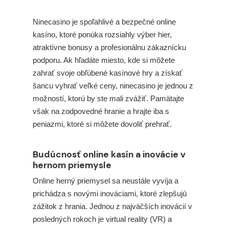
Ninecasino je spoľahlivé a bezpečné online
kasíno, ktoré ponúka rozsiahly výber hier,
atraktívne bonusy a profesionálnu zákaznícku
podporu. Ak hľadáte miesto, kde si môžete
zahrať svoje obľúbené kasínové hry a získať
šancu vyhrať veľké ceny, ninecasino je jednou z
možností, ktorú by ste mali zvážiť. Pamätajte
však na zodpovedné hranie a hrajte iba s
peniazmi, ktoré si môžete dovoliť prehrať.
Budúcnosť online kasín a inovácie v
hernom priemysle
Online herný priemysel sa neustále vyvíja a
prichádza s novými inováciami, ktoré zlepšujú
zážitok z hrania. Jednou z najväčších inovácií v
posledných rokoch je virtual reality (VR) a