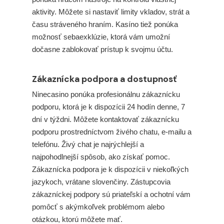
aktivity. Môžete si nastaviť limity vkladov, strát a
času stráveného hraním. Kasíno tiež ponúka
možnosť sebaexklúzie, ktorá vám umožní
dočasne zablokovať prístup k svojmu účtu.
Zákaznícka podpora a dostupnosť
Ninecasino ponúka profesionálnu zákaznícku
podporu, ktorá je k dispozícii 24 hodín denne, 7
dní v týždni. Môžete kontaktovať zákaznícku
podporu prostredníctvom živého chatu, e-mailu a
telefónu. Živý chat je najrýchlejší a
najpohodlnejší spôsob, ako získať pomoc.
Zákaznícka podpora je k dispozícii v niekoľkých
jazykoch, vrátane slovenčiny. Zástupcovia
zákazníckej podpory sú priateľskí a ochotní vám
pomôcť s akýmkoľvek problémom alebo
otázkou, ktorú môžete mať.