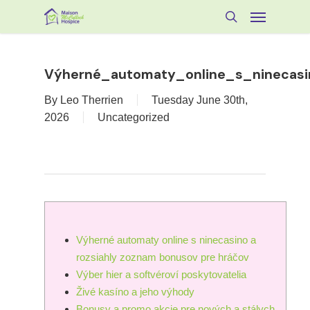
Skip
Menu
to
search
main
content
Výherné_automaty_online_s_ninecas
By
Leo Therrien
Tuesday June 30th,
2026
Uncategorized
Výherné automaty online s ninecasino a
rozsiahly zoznam bonusov pre hráčov
Výber hier a softvéroví poskytovatelia
Živé kasíno a jeho výhody
Bonusy a promo akcie pre nových a stálych