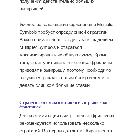
получения действительно больших
выигрышей.
Умелое использование фриспинов и Multiplier
Symbols требует определенной стратегии.
Важно внимательно следить за выпадением
Multiplier Symbols и стараться
максимизировать их общую сумму. Кроме
того, стоит учитывать, что не все фриспины
приводят к выигрышу, поэтому необходимо
разумно управлять своим банкроллом и не
делать слишком большие ставки.
Стратегии для максимизации выигрышей во
фриспинах
Для максимизации выигрышей во фриспинах
рекомендуется использовать несколько
стратегий. Во-первых, стоит выбирать слоты