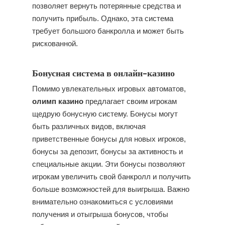
позволяет вернуть потерянные средства и
получить прибыль. Однако, эта система
требует большого банкролла и может быть
рискованной.
Бонусная система в онлайн-казино
Помимо увлекательных игровых автоматов,
олимп казино
предлагает своим игрокам
щедрую бонусную систему. Бонусы могут
быть различных видов, включая
приветственные бонусы для новых игроков,
бонусы за депозит, бонусы за активность и
специальные акции. Эти бонусы позволяют
игрокам увеличить свой банкролл и получить
больше возможностей для выигрыша. Важно
внимательно ознакомиться с условиями
получения и отыгрыша бонусов, чтобы