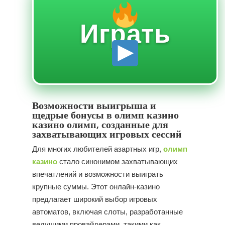
Играть
Возможности выигрыша и
щедрые бонусы в олимп казино
казино олимп, созданные для
захватывающих игровых сессий
Для многих любителей азартных игр,
олимп
казино
стало синонимом захватывающих
впечатлений и возможности выиграть
крупные суммы. Этот онлайн-казино
предлагает широкий выбор игровых
автоматов, включая слоты, разработанные
ведущими провайдерами, такими как