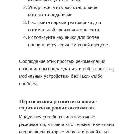
Убедитесь, что у вас стабильное
интернет-соединение.
Настройте параметры графики для
оптимальной производительности.
Используйте наушники для более
полного погружения в игровой процесс.
Соблюдение этих простых рекомендаций
позволит вам наслаждаться игрой в слоты на
мобильных устройствах без каких-либо
проблем.
Перспективы развития и новые
горизонты игровых автоматов
Индустрия онлайн-казино постоянно
развивается, и появляются новые технологии
и инновации, которые меняют игровой опыт.