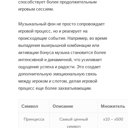
способствует более продолжительным
игровым сессиям.
Музыкальный фон не просто сопровождает
игровой процесс, но и реагирует на
происходящие события. Например, во время
выпадения выигрышной комбинации или
активации бонуса музыка становится более
интенсивной и динамичной, что усиливает
ощущение успеха и радости. Это создает
дополнительную эмоциональную связь
между игроком и слотом, делая игровой
процесс еще более захватывающим.
Символ
Описание
Множитель
Принцесса
Самый ценный
x10 – x500
символ