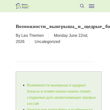
Skip
Menu
to
search
main
content
Возможности_выигрыша_и_щедрые_б
By
Leo Therrien
Monday June 22nd,
2026
Uncategorized
Возможности выигрыша и щедрые
бонусы в олимп казино казино олимп,
созданные для захватывающих игровых
сессий
Уникальная атмосфера и особенности