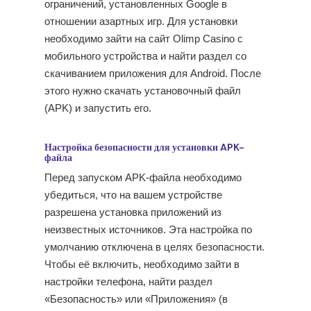
ограничений, установленных Google в
отношении азартных игр. Для установки
необходимо зайти на сайт Olimp Casino с
мобильного устройства и найти раздел со
скачиванием приложения для Android. После
этого нужно скачать установочный файл
(APK) и запустить его.
Настройка безопасности для установки APK-
файла
Перед запуском APK-файла необходимо
убедиться, что на вашем устройстве
разрешена установка приложений из
неизвестных источников. Эта настройка по
умолчанию отключена в целях безопасности.
Чтобы её включить, необходимо зайти в
настройки телефона, найти раздел
«Безопасность» или «Приложения» (в