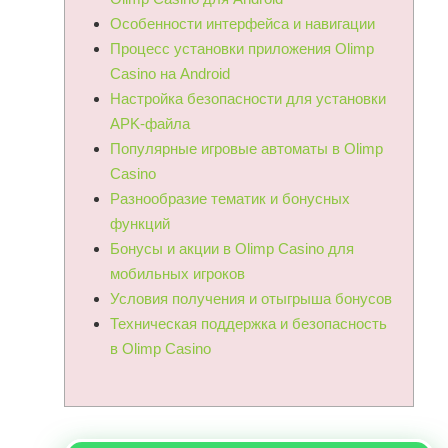
Особенности интерфейса и навигации
Процесс установки приложения Olimp
Casino на Android
Настройка безопасности для установки
APK-файла
Популярные игровые автоматы в Olimp
Casino
Разнообразие тематик и бонусных
функций
Бонусы и акции в Olimp Casino для
мобильных игроков
Условия получения и отыгрыша бонусов
Техническая поддержка и безопасность
в Olimp Casino