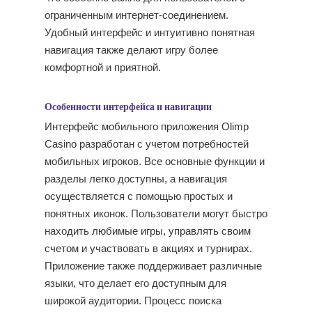
ограниченным интернет-соединением.
Удобный интерфейс и интуитивно понятная
навигация также делают игру более
комфортной и приятной.
Особенности интерфейса и навигации
Интерфейс мобильного приложения Olimp
Casino разработан с учетом потребностей
мобильных игроков. Все основные функции и
разделы легко доступны, а навигация
осуществляется с помощью простых и
понятных иконок. Пользователи могут быстро
находить любимые игры, управлять своим
счетом и участвовать в акциях и турнирах.
Приложение также поддерживает различные
языки, что делает его доступным для
широкой аудитории. Процесс поиска