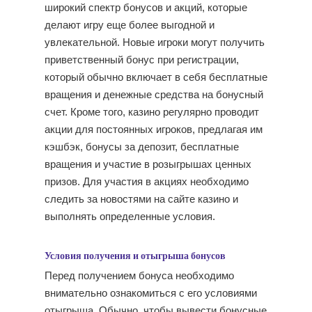
широкий спектр бонусов и акций, которые
делают игру еще более выгодной и
увлекательной. Новые игроки могут получить
приветственный бонус при регистрации,
который обычно включает в себя бесплатные
вращения и денежные средства на бонусный
счет. Кроме того, казино регулярно проводит
акции для постоянных игроков, предлагая им
кэшбэк, бонусы за депозит, бесплатные
вращения и участие в розыгрышах ценных
призов. Для участия в акциях необходимо
следить за новостями на сайте казино и
выполнять определенные условия.
Условия получения и отыгрыша бонусов
Перед получением бонуса необходимо
внимательно ознакомиться с его условиями
отыгрыша. Обычно, чтобы вывести бонусные