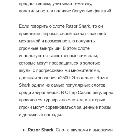
предпочтениям, учитывая тематику,
волатильность и наличие бонусных функций.
Если говорить о слоте Razor Shark, то он
привлекает игроков своей захватывающей
механикой и возможностью получить
огромные выигрыши. В этом слоте
используются таинственные символы,
которые могут превращаться в золотые
акулы с прогрессивными множителями,
достигая значения x2500. Это делает Razor
Shark одним из самых популярных слотов
среди хайроллеров. В Olimp Casino регулярно
проводятся турниры по слотам, в которых
игроки могут соревноваться за ценные призы
и денежные награды.
Razor Shark
: Слот с акулами и высокими