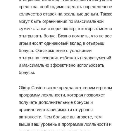
средства, необходимо сделать определенное
количество ставок на реальные деньги. Также
могут быть ограничения по максимальной
сумме ставки и перечню игр, в которых можно
отыгрывать бонус. Важно помнить, что не все
игры вносят одинаковый вклад в отыгрыш
бонуса. Ознакомление с условиями
отыгрыша позволит избежать недоразумений
и максимально эффективно использовать
бонусы.
Olimp Casino также предлагает своим игрокам
программу лояльности, которая позволяет
получать дополнительные бонусы и
привилегии в зависимости от уровня
активности. Чем больше вы играете, тем
выше ваш уровень в программе лояльности и