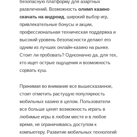
безопасную платформу для азартных
развлечений. Возможность
олимп казино
скачать на андроид
, широкий выбор игр,
привлекательные бонусы и акции,
профессиональная техническая поддержка и
высокий уровень безопасности делают его
одним из лучших онлайн-казино на рынке.
Стоит ли пробовать? Однозначно да, для тех,
кто ищет острые ощущения и возможность
сорвать куш.
Принимая во внимание все вышесказанное,
стоит отметить растущую популярность
мобильных казино в целом. Пользователи
все больше ценят возможность играть в
любимые игры в любом месте и в любое
время, не ограничиваясь доступом к
компьютеру. Развитие мобильных технологий