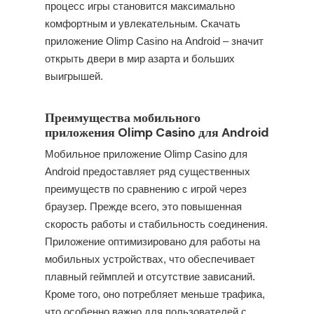
процесс игры становится максимально
комфортным и увлекательным. Скачать
приложение Olimp Casino на Android – значит
открыть двери в мир азарта и больших
выигрышей.
Преимущества мобильного
приложения Olimp Casino для Android
Мобильное приложение Olimp Casino для
Android предоставляет ряд существенных
преимуществ по сравнению с игрой через
браузер. Прежде всего, это повышенная
скорость работы и стабильность соединения.
Приложение оптимизировано для работы на
мобильных устройствах, что обеспечивает
плавный геймплей и отсутствие зависаний.
Кроме того, оно потребляет меньше трафика,
что особенно важно для пользователей с