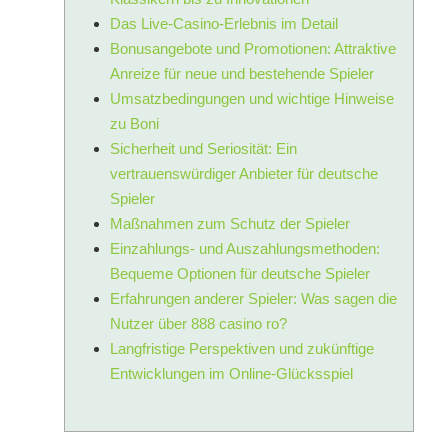
Das Live-Casino-Erlebnis im Detail
Bonusangebote und Promotionen: Attraktive
Anreize für neue und bestehende Spieler
Umsatzbedingungen und wichtige Hinweise
zu Boni
Sicherheit und Seriosität: Ein
vertrauenswürdiger Anbieter für deutsche
Spieler
Maßnahmen zum Schutz der Spieler
Einzahlungs- und Auszahlungsmethoden:
Bequeme Optionen für deutsche Spieler
Erfahrungen anderer Spieler: Was sagen die
Nutzer über 888 casino ro?
Langfristige Perspektiven und zukünftige
Entwicklungen im Online-Glücksspiel