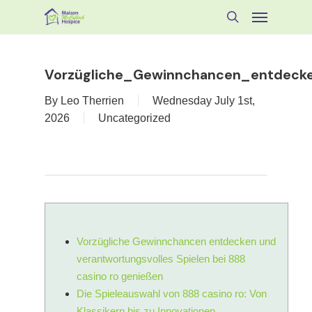
Skip
Menu
to
search
main
content
Vorzügliche_Gewinnchancen_entdecke
By
Leo Therrien
Wednesday July 1st,
2026
Uncategorized
Vorzügliche Gewinnchancen entdecken und
verantwortungsvolles Spielen bei 888
casino ro genießen
Die Spieleauswahl von 888 casino ro: Von
Klassikern bis zu Innovationen