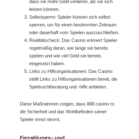
dass sie mehr Geld verlieren, als sie sich
leisten können.
Selbstsperre: Spieler können sich selbst
sperren, um für einen bestimmten Zeitraum
oder dauerhaft vom Spielen auszuschließen.
Realitätscheck: Das Casino erinnert Spieler
regelmäßig daran, wie lange sie bereits
spielen und wie viel Geld sie bereits
eingesetzt haben.
Links zu Hilfsorganisationen: Das Casino
stellt Links zu Hilfsorganisationen bereit, die
Spielsuchtberatung und -hilfe anbieten.
Diese Maßnahmen zeigen, dass 888 casino ro
die Sicherheit und das Wohlbefinden seiner
Spieler ernst nimmt.
Einzahlungs- und