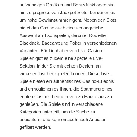
aufwendigen Grafiken und Bonusfunktionen bis
hin zu progressiven Jackpot-Slots, bei denen es
um hohe Gewinnsummen geht. Neben den Slots
bietet das Casino auch eine umfangreiche
Auswahl an Tischspielen, darunter Roulette,
Blackjack, Baccarat und Poker in verschiedenen
Varianten. Für Liebhaber von Live-Casino-
Spielen gibt es zudem eine spezielle Live-
Sektion, in der Sie mit echten Dealern an
virtuellen Tischen spielen können. Diese Live-
Spiele bieten ein authentisches Casino-Erlebnis
und ermöglichen es Ihnen, die Spannung eines
echten Casinos bequem von zu Hause aus zu
genießen. Die Spiele sind in verschiedene
Kategorien unterteilt, um die Suche zu
erleichtern, und können auch nach Anbieter
gefiltert werden.