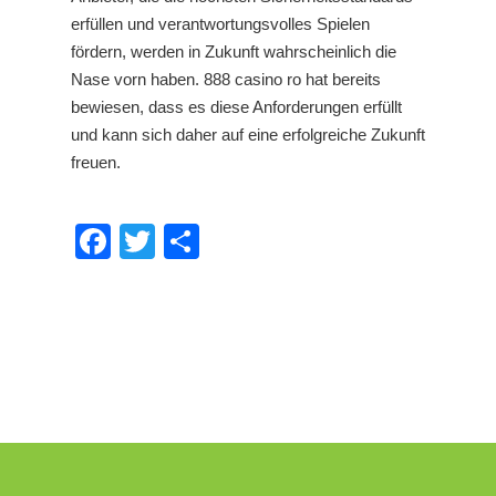
erfüllen und verantwortungsvolles Spielen
fördern, werden in Zukunft wahrscheinlich die
Nase vorn haben. 888 casino ro hat bereits
bewiesen, dass es diese Anforderungen erfüllt
und kann sich daher auf eine erfolgreiche Zukunft
freuen.
Facebook
Twitter
Share