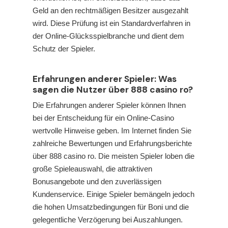
Geld an den rechtmäßigen Besitzer ausgezahlt
wird. Diese Prüfung ist ein Standardverfahren in
der Online-Glücksspielbranche und dient dem
Schutz der Spieler.
Erfahrungen anderer Spieler: Was
sagen die Nutzer über 888 casino ro?
Die Erfahrungen anderer Spieler können Ihnen
bei der Entscheidung für ein Online-Casino
wertvolle Hinweise geben. Im Internet finden Sie
zahlreiche Bewertungen und Erfahrungsberichte
über 888 casino ro. Die meisten Spieler loben die
große Spieleauswahl, die attraktiven
Bonusangebote und den zuverlässigen
Kundenservice. Einige Spieler bemängeln jedoch
die hohen Umsatzbedingungen für Boni und die
gelegentliche Verzögerung bei Auszahlungen.