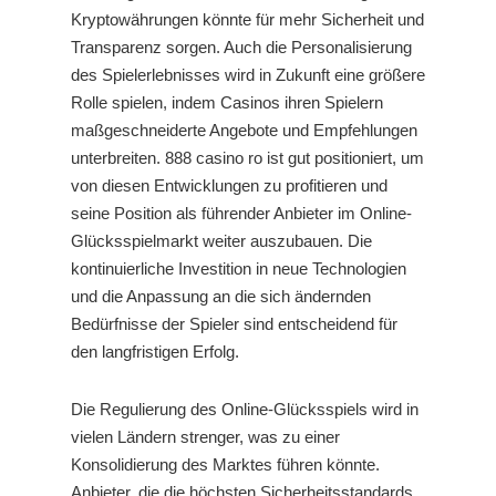
Kryptowährungen könnte für mehr Sicherheit und
Transparenz sorgen. Auch die Personalisierung
des Spielerlebnisses wird in Zukunft eine größere
Rolle spielen, indem Casinos ihren Spielern
maßgeschneiderte Angebote und Empfehlungen
unterbreiten. 888 casino ro ist gut positioniert, um
von diesen Entwicklungen zu profitieren und
seine Position als führender Anbieter im Online-
Glücksspielmarkt weiter auszubauen. Die
kontinuierliche Investition in neue Technologien
und die Anpassung an die sich ändernden
Bedürfnisse der Spieler sind entscheidend für
den langfristigen Erfolg.
Die Regulierung des Online-Glücksspiels wird in
vielen Ländern strenger, was zu einer
Konsolidierung des Marktes führen könnte.
Anbieter, die die höchsten Sicherheitsstandards