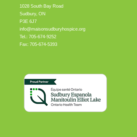
1028 South Bay Road
Sudbury, ON
P3E 6J7
info@maisonsudburyhospice.org
Tel.: 705-674-9252
Fax: 705-674-5393