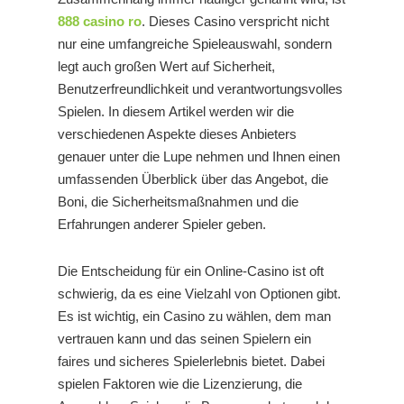
888 casino ro
. Dieses Casino verspricht nicht
nur eine umfangreiche Spieleauswahl, sondern
legt auch großen Wert auf Sicherheit,
Benutzerfreundlichkeit und verantwortungsvolles
Spielen. In diesem Artikel werden wir die
verschiedenen Aspekte dieses Anbieters
genauer unter die Lupe nehmen und Ihnen einen
umfassenden Überblick über das Angebot, die
Boni, die Sicherheitsmaßnahmen und die
Erfahrungen anderer Spieler geben.
Die Entscheidung für ein Online-Casino ist oft
schwierig, da es eine Vielzahl von Optionen gibt.
Es ist wichtig, ein Casino zu wählen, dem man
vertrauen kann und das seinen Spielern ein
faires und sicheres Spielerlebnis bietet. Dabei
spielen Faktoren wie die Lizenzierung, die