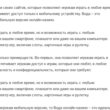
 своих сайтов, которые позволяют игрокам играть в любое вре
 имеет доступ только к мобильному устройству. Вода – это
обильную версию онлайн-казино.
грать в любое время, но и возможность играть с любым
 на вашем смартфоне, планшете или даже на вашем компьютере.
ектр игр, включая слоты, карточные игры и рулетку.
лько преимуществ. Во-первых, она позволяет игрокам играть в
печивает игрокам доступ к играм, которые они любят, в любое
асность и конфиденциальность, которые они требуют.
грать в любое время, но и возможность играть с любым
 на вашем смартфоне, планшете или даже на вашем компьютере.
ектр игр, включая слоты, карточные игры и рулетку.
 игрокам мобильную версию, то Вода онлайн-казино – это идеал