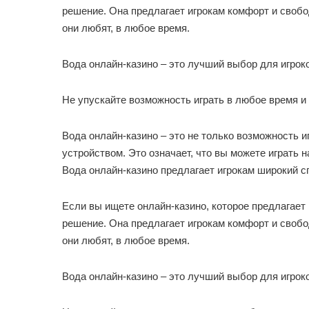
решение. Она предлагает игрокам комфорт и свобод
они любят, в любое время.
Вода онлайн-казино – это лучший выбор для игрок
Не упускайте возможность играть в любое время и
Вода онлайн-казино – это не только возможность и
устройством. Это означает, что вы можете играть
Вода онлайн-казино предлагает игрокам широкий сп
Если вы ищете онлайн-казино, которое предлагает
решение. Она предлагает игрокам комфорт и свобод
они любят, в любое время.
Вода онлайн-казино – это лучший выбор для игрок