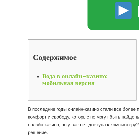
Содержимое
Вода в онлайн-казино:
мобильная версия
В последние годы онлайн-казино стали все более 
комфорт и свободу, которые не могут быть найдены
онлайн-казино, но у вас нет доступа к компьютеру
решение.