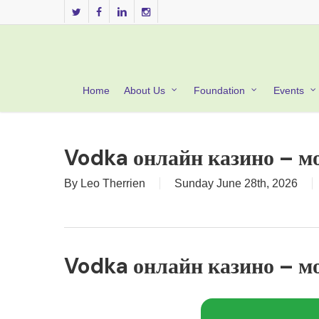
Skip
twitter
facebook
linkedin
instagram
to
main
content
Home
About Us
Foundation
Events
Vodka онлайн казино – м
By
Leo Therrien
Sunday June 28th, 2026
Vodka онлайн казино – м