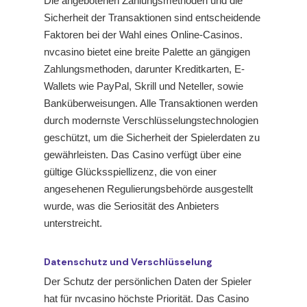
Die angebotenen Zahlungsmethoden und die
Sicherheit der Transaktionen sind entscheidende
Faktoren bei der Wahl eines Online-Casinos.
nvcasino bietet eine breite Palette an gängigen
Zahlungsmethoden, darunter Kreditkarten, E-
Wallets wie PayPal, Skrill und Neteller, sowie
Banküberweisungen. Alle Transaktionen werden
durch modernste Verschlüsselungstechnologien
geschützt, um die Sicherheit der Spielerdaten zu
gewährleisten. Das Casino verfügt über eine
gültige Glücksspiellizenz, die von einer
angesehenen Regulierungsbehörde ausgestellt
wurde, was die Seriosität des Anbieters
unterstreicht.
Datenschutz und Verschlüsselung
Der Schutz der persönlichen Daten der Spieler
hat für nvcasino höchste Priorität. Das Casino