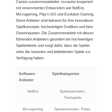
Casino zusammenarbeitet. nvcasino kooperiert
mit renommierten Entwicklern wie NetEnt,
Microgaming, Play'n GO und Evolution Gaming.
Diese Anbieter sind bekannt für ihre innovativen
Spielkonzepte, hochwertigen Grafiken und faire
Gewinnquoten. Die Zusammenarbeit mit diesen
führenden Anbietern garantiert ein hochwertiges
Spielerlebnis und sorgt dafür, dass die Spieler
stets die neuesten und beliebtesten Spiele zur
Verfügung haben.
Software-
Spielkategorien
Anbieter
NetEnt
Spielautomaten,
Tischspiele
Microgaming
Spielautomaten, Poker,