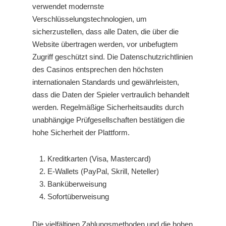
verwendet modernste
Verschlüsselungstechnologien, um
sicherzustellen, dass alle Daten, die über die
Website übertragen werden, vor unbefugtem
Zugriff geschützt sind. Die Datenschutzrichtlinien
des Casinos entsprechen den höchsten
internationalen Standards und gewährleisten,
dass die Daten der Spieler vertraulich behandelt
werden. Regelmäßige Sicherheitsaudits durch
unabhängige Prüfgesellschaften bestätigen die
hohe Sicherheit der Plattform.
Kreditkarten (Visa, Mastercard)
E-Wallets (PayPal, Skrill, Neteller)
Banküberweisung
Sofortüberweisung
Die vielfältigen Zahlungsmethoden und die hohen