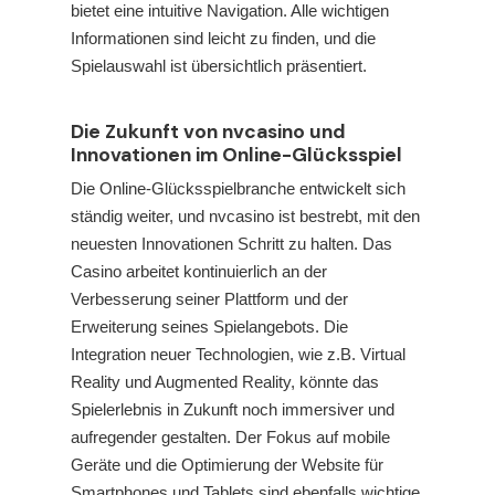
bietet eine intuitive Navigation. Alle wichtigen
Informationen sind leicht zu finden, und die
Spielauswahl ist übersichtlich präsentiert.
Die Zukunft von nvcasino und
Innovationen im Online-Glücksspiel
Die Online-Glücksspielbranche entwickelt sich
ständig weiter, und nvcasino ist bestrebt, mit den
neuesten Innovationen Schritt zu halten. Das
Casino arbeitet kontinuierlich an der
Verbesserung seiner Plattform und der
Erweiterung seines Spielangebots. Die
Integration neuer Technologien, wie z.B. Virtual
Reality und Augmented Reality, könnte das
Spielerlebnis in Zukunft noch immersiver und
aufregender gestalten. Der Fokus auf mobile
Geräte und die Optimierung der Website für
Smartphones und Tablets sind ebenfalls wichtige