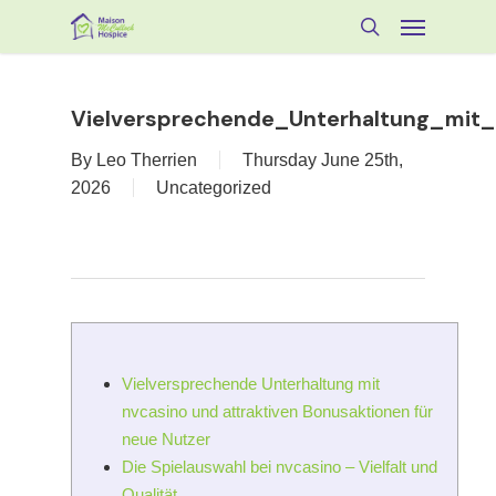
Skip
Menu
to
search
main
content
Vielversprechende_Unterhaltung_mit
By
Leo Therrien
Thursday June 25th,
2026
Uncategorized
Vielversprechende Unterhaltung mit
nvcasino und attraktiven Bonusaktionen für
neue Nutzer
Die Spielauswahl bei nvcasino – Vielfalt und
Qualität