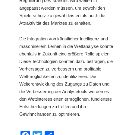
Regulierung des Marktes wird weiterhin
angepasst werden müssen, um sowohl den
Spielerschutz zu gewährleisten als auch die
Attraktivität des Marktes zu erhalten.
Die Integration von künstlicher Intelligenz und
maschinellem Lernen in die Wettanalyse könnte
ebenfalls in Zukunft eine größere Rolle spielen.
Diese Technologien könnten dazu beitragen, die
Vorhersagen zu verbessern und profitable
Wettmöglichkeiten zu identifizieren. Die
Weiterentwicklung des Zugangs zu Daten und
die Verbesserung der Analysetools werden es
den Wettinteressierten ermöglichen, fundiertere
Entscheidungen zu treffen und ihre
Gewinnchancen zu optimieren.