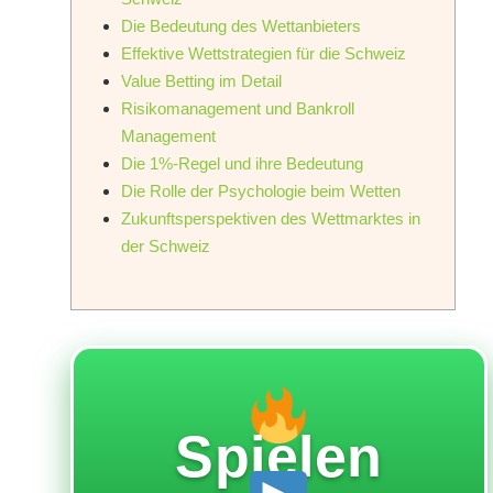
Die Bedeutung des Wettanbieters
Effektive Wettstrategien für die Schweiz
Value Betting im Detail
Risikomanagement und Bankroll
Management
Die 1%-Regel und ihre Bedeutung
Die Rolle der Psychologie beim Wetten
Zukunftsperspektiven des Wettmarktes in
der Schweiz
Spielen