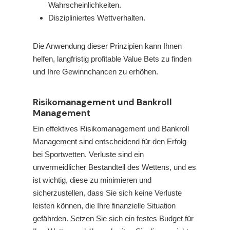
Wahrscheinlichkeiten.
Diszipliniertes Wettverhalten.
Die Anwendung dieser Prinzipien kann Ihnen
helfen, langfristig profitable Value Bets zu finden
und Ihre Gewinnchancen zu erhöhen.
Risikomanagement und Bankroll
Management
Ein effektives Risikomanagement und Bankroll
Management sind entscheidend für den Erfolg
bei Sportwetten. Verluste sind ein
unvermeidlicher Bestandteil des Wettens, und es
ist wichtig, diese zu minimieren und
sicherzustellen, dass Sie sich keine Verluste
leisten können, die Ihre finanzielle Situation
gefährden. Setzen Sie sich ein festes Budget für