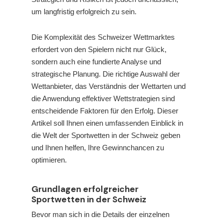
um langfristig erfolgreich zu sein.
Die Komplexität des Schweizer Wettmarktes
erfordert von den Spielern nicht nur Glück,
sondern auch eine fundierte Analyse und
strategische Planung. Die richtige Auswahl der
Wettanbieter, das Verständnis der Wettarten und
die Anwendung effektiver Wettstrategien sind
entscheidende Faktoren für den Erfolg. Dieser
Artikel soll Ihnen einen umfassenden Einblick in
die Welt der Sportwetten in der Schweiz geben
und Ihnen helfen, Ihre Gewinnchancen zu
optimieren.
Grundlagen erfolgreicher
Sportwetten in der Schweiz
Bevor man sich in die Details der einzelnen