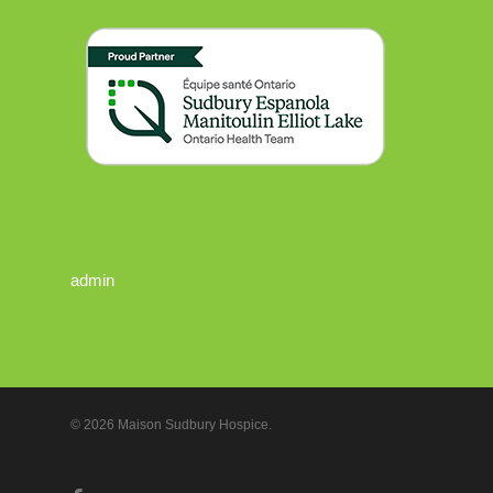
admin
© 2026 Maison Sudbury Hospice.