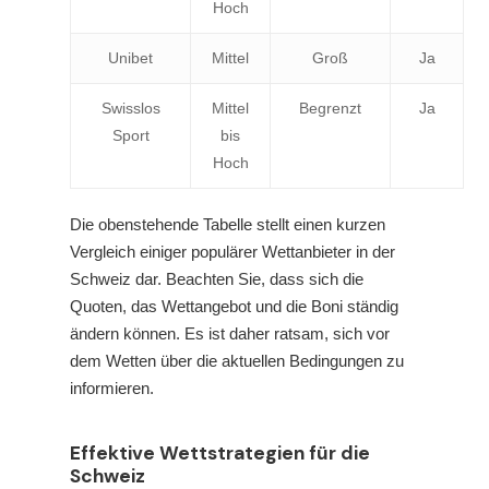
Hoch
Unibet
Mittel
Groß
Ja
Swisslos
Mittel
Begrenzt
Ja
Sport
bis
Hoch
Die obenstehende Tabelle stellt einen kurzen
Vergleich einiger populärer Wettanbieter in der
Schweiz dar. Beachten Sie, dass sich die
Quoten, das Wettangebot und die Boni ständig
ändern können. Es ist daher ratsam, sich vor
dem Wetten über die aktuellen Bedingungen zu
informieren.
Effektive Wettstrategien für die
Schweiz