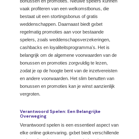
bonussen en promoties. Nieuwe spelers kunnen
vaak profiteren van een welkomstbonus, die
bestaat uit een stortingsbonus of gratis
weddenschappen. Daarnaast biedt gxbet
regelmatig promoties aan voor bestaande
spelers, zoals weddenschapsverzekeringen,
cashbacks en loyaliteitsprogramma's. Het is
belangrijk om de algemene voorwaarden van de
bonussen en promoties zorgvuldig te lezen,
zodat je op de hoogte bent van de inzetvereisten
en andere voorwaarden. Het slim benutten van
bonussen en promoties kan je winst aanzienlijk
vergroten.
Verantwoord Spelen: Een Belangrijke
Overweging
Verantwoord spelen is een essentieel aspect van
elke online gokervaring. gxbet biedt verschillende