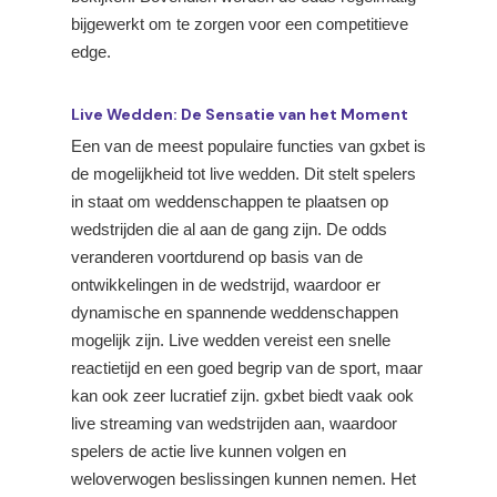
bijgewerkt om te zorgen voor een competitieve
edge.
Live Wedden: De Sensatie van het Moment
Een van de meest populaire functies van gxbet is
de mogelijkheid tot live wedden. Dit stelt spelers
in staat om weddenschappen te plaatsen op
wedstrijden die al aan de gang zijn. De odds
veranderen voortdurend op basis van de
ontwikkelingen in de wedstrijd, waardoor er
dynamische en spannende weddenschappen
mogelijk zijn. Live wedden vereist een snelle
reactietijd en een goed begrip van de sport, maar
kan ook zeer lucratief zijn. gxbet biedt vaak ook
live streaming van wedstrijden aan, waardoor
spelers de actie live kunnen volgen en
weloverwogen beslissingen kunnen nemen. Het