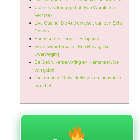
Casinospellen bij gxbet: Een Wereld van
Vermaak
Live Casino: De Authenticiteit van een Echt
Casino
Bonussen en Promoties bij gxbet
Verantwoord Spelen: Een Belangrijke
Overweging
De Gebruikerservaring en Klantenservice
van gxbet
Toekomstige Ontwikkelingen en Innovaties
bij gxbet