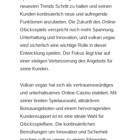
neuesten Trends Schritt zu halten und seinen
Kunden kontinuierlich neue und aufregende
Funktionen anzubieten. Die Zukunft des Online-
Glücksspiels verspricht noch mehr Spannung,
Unterhaltung und Innovation, und vulkan vegas
wird sicherlich eine wichtige Rolle in dieser
Entwicklung spielen. Der Fokus liegt klar auf
einer stetigen Verbesserung des Angebots für
seine Kunden.
Vulkan vegas hat sich als vertrauenswürdiges
und unterhaltsames Online-Casino etabliert. Mit
seiner breiten Spielauswahl, attraktiven
Bonusangeboten und einem hervorragenden
Kundensupport ist es eine ideale Wahl für
Glücksspielfans. Die kontinuierlichen
Bemühungen um Innovation und Sicherheit
machen vulkan vegas zu einem führenden