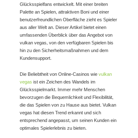
Glücksspielfans entwickelt. Mit einer breiten
Palette an Spielen, attraktiven Boni und einer
benutzerfreundlichen Oberfläche zieht es Spieler
aus aller Welt an. Dieser Artikel bietet einen
umfassenden Überblick über das Angebot von
vulkan vegas, von den verfügbaren Spielen bis
hin zu den Sicherheitsmaßnahmen und dem
Kundensupport.
Die Beliebtheit von Online-Casinos wie
vulkan
vegas
ist ein Zeichen des Wandels im
Glücksspielmarkt. Immer mehr Menschen
bevorzugen die Bequemlichkeit und Flexibilität,
die das Spielen von zu Hause aus bietet. Vulkan
vegas hat diesen Trend erkannt und sich
entsprechend angepasst, um seinen Kunden ein
optimales Spielerlebnis zu bieten.