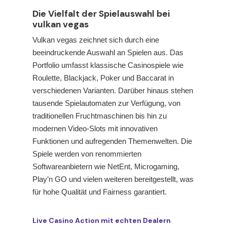
Die Vielfalt der Spielauswahl bei
vulkan vegas
Vulkan vegas zeichnet sich durch eine
beeindruckende Auswahl an Spielen aus. Das
Portfolio umfasst klassische Casinospiele wie
Roulette, Blackjack, Poker und Baccarat in
verschiedenen Varianten. Darüber hinaus stehen
tausende Spielautomaten zur Verfügung, von
traditionellen Fruchtmaschinen bis hin zu
modernen Video-Slots mit innovativen
Funktionen und aufregenden Themenwelten. Die
Spiele werden von renommierten
Softwareanbietern wie NetEnt, Microgaming,
Play’n GO und vielen weiteren bereitgestellt, was
für hohe Qualität und Fairness garantiert.
Live Casino Action mit echten Dealern