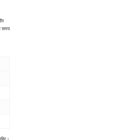
 और
ते समय
चाहिए।