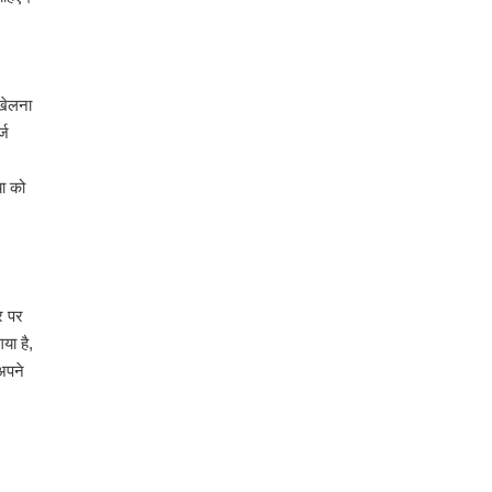
 खेलना
्ज
ा को
र पर
या है,
अपने