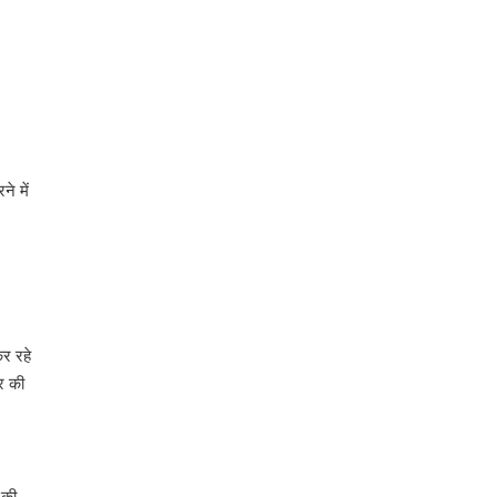
े में
र रहे
र की
 की