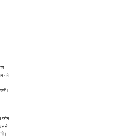
नाम
ाम को
 करें।
ा फोन
 इससे
ेगी।