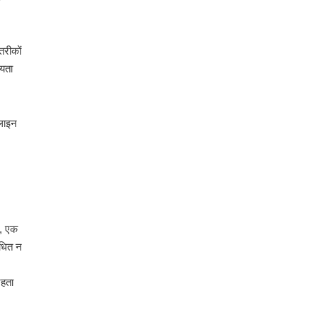
तरीकों
ियता
नलाइन
े, एक
ंधित न
रहता