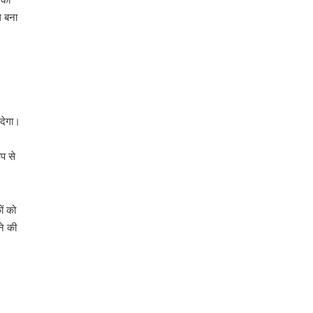
 बना
देगा।
प से
ों को
ने की