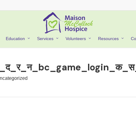
Co
Education
Services
Volunteers
Resources
_द_र_न_bc_game_login_क_स
ncategorized