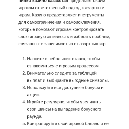
пинко казино казахстан
предлагает своим
игрокам ответственный подход к азартным
играм. Казино предоставляет инструменты
для самоограничения и самоисключения,
которые помогают игрокам контролировать
свою игровую активность и избегать проблем,
связанных с зависимостью от азартных игр.
Начните с небольших ставок, чтобы
ознакомиться с игровым процессом.
Внимательно следите за таблицей
выплат и выбирайте выгодные символы.
Используйте все доступные бонусы и
акции.
Играйте регулярно, чтобы увеличить
свои шансы на выпадение бонусного
раунда.
Контролируйте свой игровой баланс и не