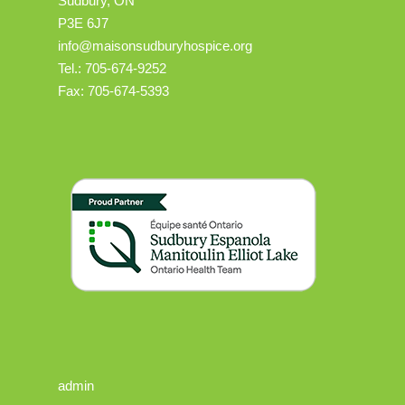
Sudbury, ON
P3E 6J7
info@maisonsudburyhospice.org
Tel.: 705-674-9252
Fax: 705-674-5393
admin