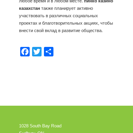
любое время и в любом месте.
пинко казино
казахстан
также планирует активно
участвовать в различных социальных
проектах и благотворительных акциях, чтобы
внести свой вклад в развитие общества.
Facebook
Twitter
Share
1028 South Bay Road