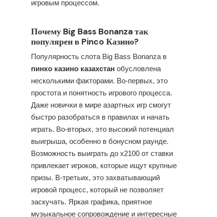
игровым процессом.
Почему Big Bass Bonanza так
популярен в Pinco Казино?
Популярность слота Big Bass Bonanza в
пинко казино казахстан
обусловлена
несколькими факторами. Во-первых, это
простота и понятность игрового процесса.
Даже новички в мире азартных игр смогут
быстро разобраться в правилах и начать
играть. Во-вторых, это высокий потенциал
выигрыша, особенно в бонусном раунде.
Возможность выиграть до x2100 от ставки
привлекает игроков, которые ищут крупные
призы. В-третьих, это захватывающий
игровой процесс, который не позволяет
заскучать. Яркая графика, приятное
музыкальное сопровождение и интересные