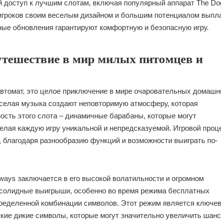
й доступ к лучшим слотам, включая популярный аппарат The Do
игроков своим веселым дизайном и большим потенциалом выпла
рные обновления гарантируют комфортную и безопасную игру.
ешествие в мир милых питомцев и
автомат, это целое приключение в мире очаровательных домашн
еселая музыка создают неповторимую атмосферу, которая
ность этого слота – динамичные барабаны, которые могут
елая каждую игру уникальной и непредсказуемой. Игровой проц
, благодаря разнообразию функций и возможности выиграть по-
ays заключается в его высокой волатильности и огромном
а солидные выигрыши, особенно во время режима бесплатных
пределенной комбинации символов. Этот режим является ключе
пкие дикие символы, которые могут значительно увеличить шан