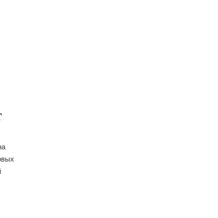
т
на
овых
й