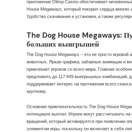
приложение Olimp Casino обеспечивает мгновенны
House Megaways, который покорил сердца многих 
Удобство скачивания и установки, а также регуля
The Dog House Megaways: Пут
больших выигрышей
The Dog House Megaways – это не просто игровой 
животных. Яркая графика, забавные анимации и в
привлекает игроков со всего мира. Главная особен
предложить до 117 649 выигрышных комбинаций, д
поддерживает интерес на протяжении всего сеанса
крупному.
Основная привлекательность The Dog House Megaw
потенциале выплат. Игроки могут рассчитывать н
вращений, который активируется при появлении о
элементом игры, поскольку он включает в себя ли