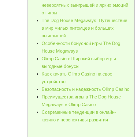
невероятных выигрышей и ярких эмоций
от игры
The Dog House Megaways: Путешествие
в мир милых питомцев и больших
выигрышей
Особенности бонусной игры The Dog
House Megaways
Olimp Casino: Широкий выбор игр и
выгодные бонусы
Как скачать Olimp Casino на свое
устройство
Безопасность и надежность Olimp Casino
Преимущества игры в The Dog House
Megaways в Olimp Casino
Современные тенденции в онлайн-
казино и перспективы развития