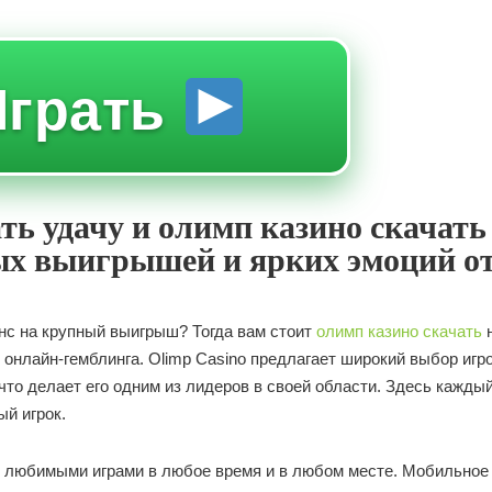
грать
ь удачу и олимп казино скачать
ых выигрышей и ярких эмоций о
нс на крупный выигрыш? Тогда вам стоит
олимп казино скачать
 онлайн-гемблинга. Olimp Casino предлагает широкий выбор игр
то делает его одним из лидеров в своей области. Здесь кажды
ый игрок.
 любимыми играми в любое время и в любом месте. Мобильное