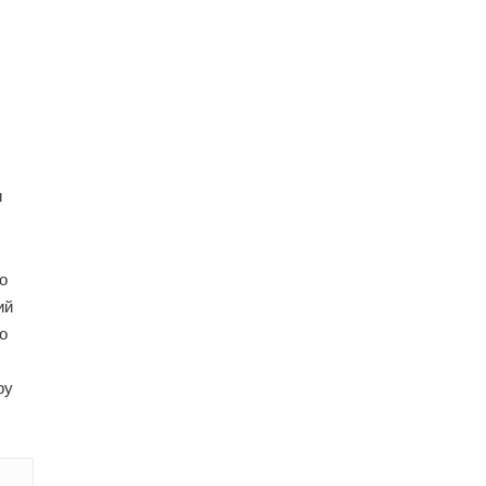
и
о
ий
о
ру