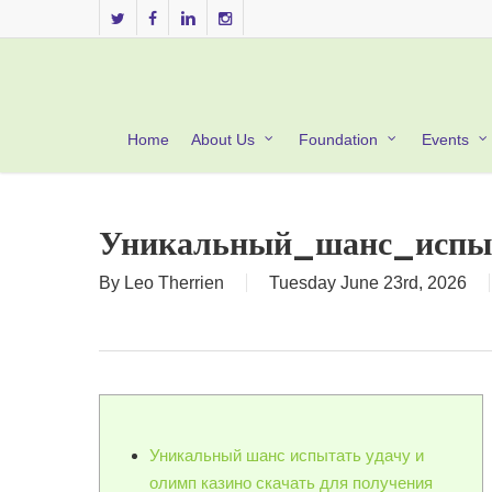
Skip
twitter
facebook
linkedin
instagram
to
main
content
Home
About Us
Foundation
Events
Уникальный_шанс_испы
By
Leo Therrien
Tuesday June 23rd, 2026
Уникальный шанс испытать удачу и
олимп казино скачать для получения