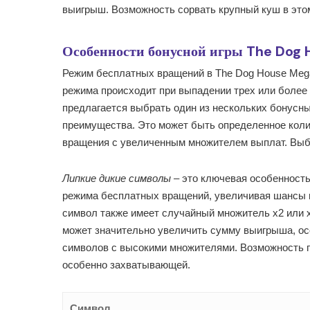
выигрыш. Возможность сорвать крупный куш в этом
Особенности бонусной игры The Dog
Режим бесплатных вращений в The Dog House Mega
режима происходит при выпадении трех или более 
предлагается выбрать один из нескольких бонусны
преимущества. Это может быть определенное коли
вращения с увеличенным множителем выплат. Выбор
Липкие дикие символы
– это ключевая особенность
режима бесплатных вращений, увеличивая шансы 
символ также имеет случайный множитель х2 или х
может значительно увеличить сумму выигрыша, ос
символов с высокими множителями. Возможность 
особенно захватывающей.
Символ