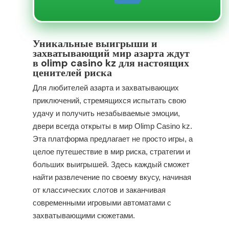
Уникальные выигрыши и
захватывающий мир азарта ждут
в olimp casino kz для настоящих
ценителей риска
Для любителей азарта и захватывающих
приключений, стремящихся испытать свою
удачу и получить незабываемые эмоции,
двери всегда открыты в мир Olimp Casino kz.
Эта платформа предлагает не просто игры, а
целое путешествие в мир риска, стратегии и
больших выигрышей. Здесь каждый сможет
найти развлечение по своему вкусу, начиная
от классических слотов и заканчивая
современными игровыми автоматами с
захватывающими сюжетами.