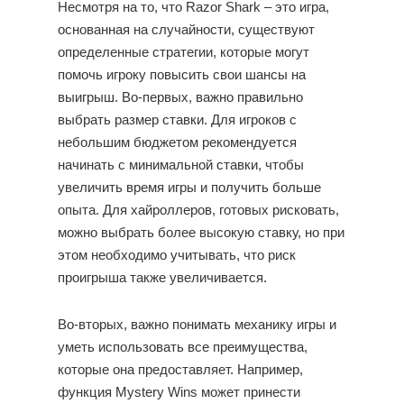
Несмотря на то, что Razor Shark – это игра,
основанная на случайности, существуют
определенные стратегии, которые могут
помочь игроку повысить свои шансы на
выигрыш. Во-первых, важно правильно
выбрать размер ставки. Для игроков с
небольшим бюджетом рекомендуется
начинать с минимальной ставки, чтобы
увеличить время игры и получить больше
опыта. Для хайроллеров, готовых рисковать,
можно выбрать более высокую ставку, но при
этом необходимо учитывать, что риск
проигрыша также увеличивается.
Во-вторых, важно понимать механику игры и
уметь использовать все преимущества,
которые она предоставляет. Например,
функция Mystery Wins может принести