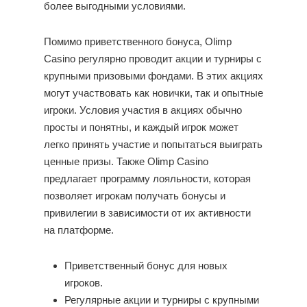
более выгодными условиями.
Помимо приветственного бонуса, Olimp
Casino регулярно проводит акции и турниры с
крупными призовыми фондами. В этих акциях
могут участвовать как новички, так и опытные
игроки. Условия участия в акциях обычно
просты и понятны, и каждый игрок может
легко принять участие и попытаться выиграть
ценные призы. Также Olimp Casino
предлагает программу лояльности, которая
позволяет игрокам получать бонусы и
привилегии в зависимости от их активности
на платформе.
Приветственный бонус для новых
игроков.
Регулярные акции и турниры с крупными