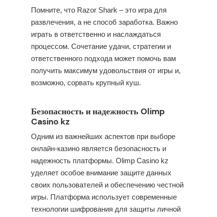
Помните, что Razor Shark – это игра для
развлечения, а не способ заработка. Важно
играть в ответственно и наслаждаться
процессом. Сочетание удачи, стратегии и
ответственного подхода может помочь вам
получить максимум удовольствия от игры и,
возможно, сорвать крупный куш.
Безопасность и надежность Olimp
Casino kz
Одним из важнейших аспектов при выборе
онлайн-казино является безопасность и
надежность платформы. Olimp Casino kz
уделяет особое внимание защите данных
своих пользователей и обеспечению честной
игры. Платформа использует современные
технологии шифрования для защиты личной