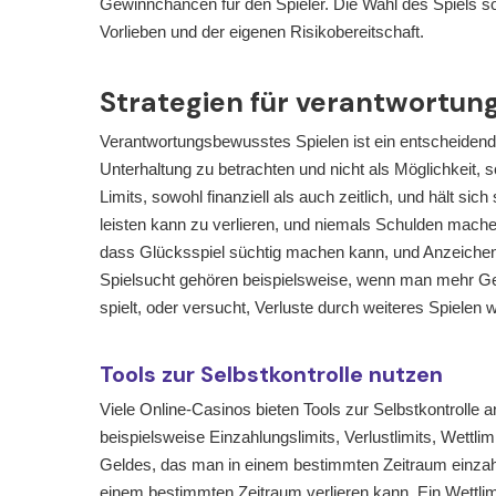
Gewinnchancen für den Spieler. Die Wahl des Spiels so
Vorlieben und der eigenen Risikobereitschaft.
Strategien für verantwortun
Verantwortungsbewusstes Spielen ist ein entscheidende
Unterhaltung zu betrachten und nicht als Möglichkeit, 
Limits, sowohl finanziell als auch zeitlich, und hält si
leisten kann zu verlieren, und niemals Schulden machen
dass Glücksspiel süchtig machen kann, und Anzeichen 
Spielsucht gehören beispielsweise, wenn man mehr Geld 
spielt, oder versucht, Verluste durch weiteres Spielen
Tools zur Selbstkontrolle nutzen
Viele Online-Casinos bieten Tools zur Selbstkontrolle an
beispielsweise Einzahlungslimits, Verlustlimits, Wettl
Geldes, das man in einem bestimmten Zeitraum einzahl
einem bestimmten Zeitraum verlieren kann. Ein Wettli