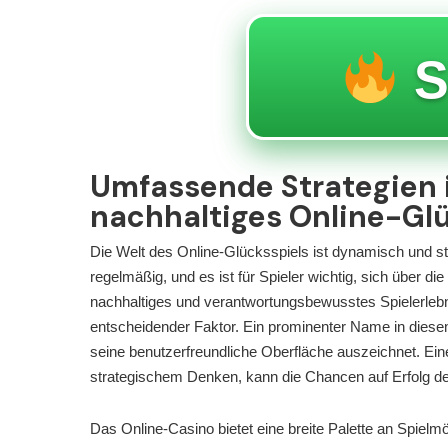
S
Umfassende Strategien i
nachhaltiges Online-Gl
Die Welt des Online-Glücksspiels ist dynamisch und st
regelmäßig, und es ist für Spieler wichtig, sich über d
nachhaltiges und verantwortungsbewusstes Spielerlebnis
entscheidender Faktor. Ein prominenter Name in diese
seine benutzerfreundliche Oberfläche auszeichnet. Ein
strategischem Denken, kann die Chancen auf Erfolg deu
Das Online-Casino bietet eine breite Palette an Spielm