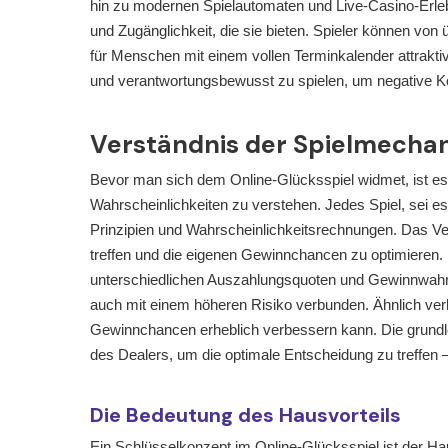
hin zu modernen Spielautomaten und Live-Casino-Erlebn
und Zugänglichkeit, die sie bieten. Spieler können von ü
für Menschen mit einem vollen Terminkalender attraktiv 
und verantwortungsbewusst zu spielen, um negative 
Verständnis der Spielmecha
Bevor man sich dem Online-Glücksspiel widmet, ist es
Wahrscheinlichkeiten zu verstehen. Jedes Spiel, sei es
Prinzipien und Wahrscheinlichkeitsrechnungen. Das Ver
treffen und die eigenen Gewinnchancen zu optimieren. 
unterschiedlichen Auszahlungsquoten und Gewinnwahrsc
auch mit einem höheren Risiko verbunden. Ähnlich verh
Gewinnchancen erheblich verbessern kann. Die grundle
des Dealers, um die optimale Entscheidung zu treffen –
Die Bedeutung des Hausvorteils
Ein Schlüsselkonzept im Online-Glücksspiel ist der Hau