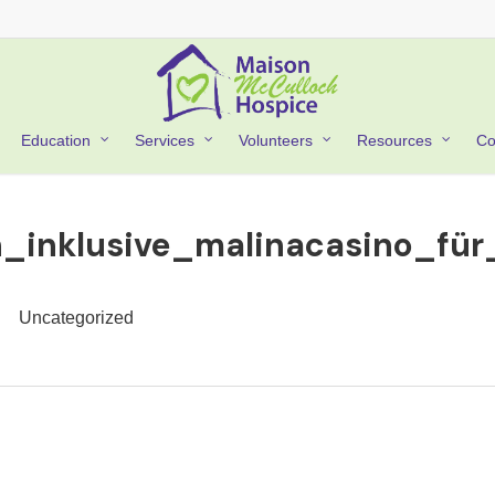
Co
Education
Services
Volunteers
Resources
_inklusive_malinacasino_für
Uncategorized