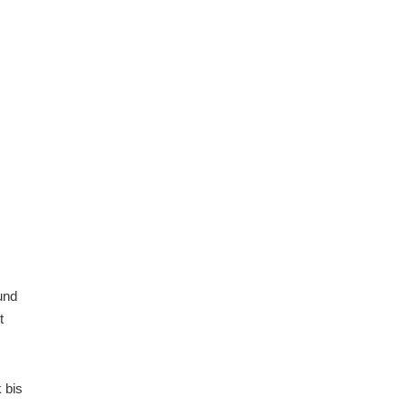
 und
t
 bis