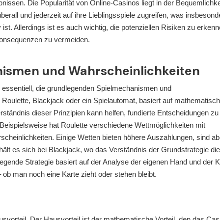
issen. Die Popularität von Online-Casinos liegt in der Bequemlichke
berall und jederzeit auf ihre Lieblingsspiele zugreifen, was insbesond
ist. Allerdings ist es auch wichtig, die potenziellen Risiken zu erken
Konsequenzen zu vermeiden.
nismen und Wahrscheinlichkeiten
 essentiell, die grundlegenden Spielmechanismen und
 Roulette, Blackjack oder ein Spielautomat, basiert auf mathematisc
ständnis dieser Prinzipien kann helfen, fundierte Entscheidungen zu
Beispielsweise hat Roulette verschiedene Wettmöglichkeiten mit
heinlichkeiten. Einige Wetten bieten höhere Auszahlungen, sind ab
ält es sich bei Blackjack, wo das Verständnis der Grundstrategie die
gende Strategie basiert auf der Analyse der eigenen Hand und der K
 ob man noch eine Karte zieht oder stehen bleibt.
svorteil. Der Hausvorteil ist der mathematische Vorteil, den das Cas