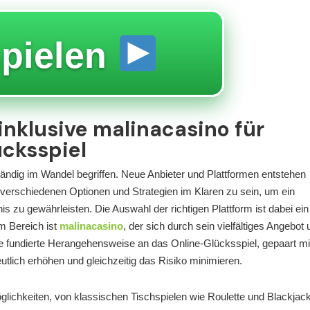
pielen
nklusive malinacasino für
ücksspiel
ändig im Wandel begriffen. Neue Anbieter und Plattformen entstehen
ie verschiedenen Optionen und Strategien im Klaren zu sein, um ein
 zu gewährleisten. Die Auswahl der richtigen Plattform ist dabei ein
m Bereich ist
malinacasino
, der sich durch sein vielfältiges Angebot
e fundierte Herangehensweise an das Online-Glücksspiel, gepaart mi
tlich erhöhen und gleichzeitig das Risiko minimieren.
öglichkeiten, von klassischen Tischspielen wie Roulette und Blackjack