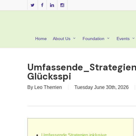
Skip
twitter
facebook
linkedin
instagram
to
main
content
Home
About Us
Foundation
Events
Umfassende_Strategien
Glücksspi
By
Leo Therrien
Tuesday June 30th, 2026
Umfassende Strategien inklusive