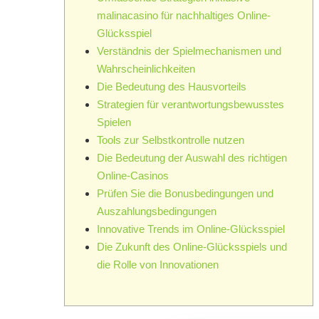
malinacasino für nachhaltiges Online-
Glücksspiel
Verständnis der Spielmechanismen und
Wahrscheinlichkeiten
Die Bedeutung des Hausvorteils
Strategien für verantwortungsbewusstes
Spielen
Tools zur Selbstkontrolle nutzen
Die Bedeutung der Auswahl des richtigen
Online-Casinos
Prüfen Sie die Bonusbedingungen und
Auszahlungsbedingungen
Innovative Trends im Online-Glücksspiel
Die Zukunft des Online-Glücksspiels und
die Rolle von Innovationen