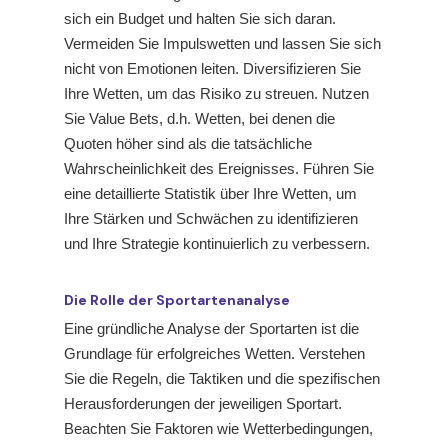
sich ein Budget und halten Sie sich daran.
Vermeiden Sie Impulswetten und lassen Sie sich
nicht von Emotionen leiten. Diversifizieren Sie
Ihre Wetten, um das Risiko zu streuen. Nutzen
Sie Value Bets, d.h. Wetten, bei denen die
Quoten höher sind als die tatsächliche
Wahrscheinlichkeit des Ereignisses. Führen Sie
eine detaillierte Statistik über Ihre Wetten, um
Ihre Stärken und Schwächen zu identifizieren
und Ihre Strategie kontinuierlich zu verbessern.
Die Rolle der Sportartenanalyse
Eine gründliche Analyse der Sportarten ist die
Grundlage für erfolgreiches Wetten. Verstehen
Sie die Regeln, die Taktiken und die spezifischen
Herausforderungen der jeweiligen Sportart.
Beachten Sie Faktoren wie Wetterbedingungen,