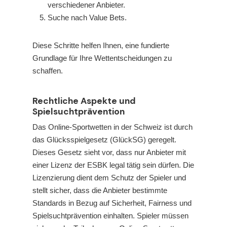
verschiedener Anbieter.
Suche nach Value Bets.
Diese Schritte helfen Ihnen, eine fundierte
Grundlage für Ihre Wettentscheidungen zu
schaffen.
Rechtliche Aspekte und
Spielsuchtprävention
Das Online-Sportwetten in der Schweiz ist durch
das Glücksspielgesetz (GlückSG) geregelt.
Dieses Gesetz sieht vor, dass nur Anbieter mit
einer Lizenz der ESBK legal tätig sein dürfen. Die
Lizenzierung dient dem Schutz der Spieler und
stellt sicher, dass die Anbieter bestimmte
Standards in Bezug auf Sicherheit, Fairness und
Spielsuchtprävention einhalten. Spieler müssen