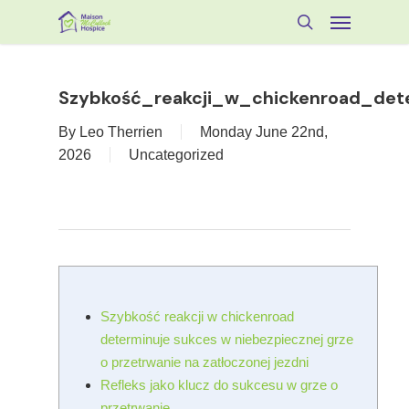
Skip
Menu
to
search
main
content
Szybkość_reakcji_w_chickenroad_det
By
Leo Therrien
Monday June 22nd,
2026
Uncategorized
Szybkość reakcji w chickenroad
determinuje sukces w niebezpiecznej grze
o przetrwanie na zatłoczonej jezdni
Refleks jako klucz do sukcesu w grze o
przetrwanie