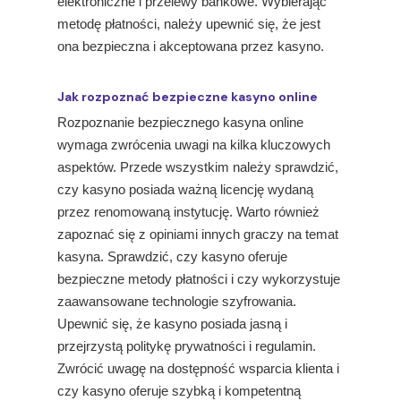
elektroniczne i przelewy bankowe. Wybierając
metodę płatności, należy upewnić się, że jest
ona bezpieczna i akceptowana przez kasyno.
Jak rozpoznać bezpieczne kasyno online
Rozpoznanie bezpiecznego kasyna online
wymaga zwrócenia uwagi na kilka kluczowych
aspektów. Przede wszystkim należy sprawdzić,
czy kasyno posiada ważną licencję wydaną
przez renomowaną instytucję. Warto również
zapoznać się z opiniami innych graczy na temat
kasyna. Sprawdzić, czy kasyno oferuje
bezpieczne metody płatności i czy wykorzystuje
zaawansowane technologie szyfrowania.
Upewnić się, że kasyno posiada jasną i
przejrzystą politykę prywatności i regulamin.
Zwrócić uwagę na dostępność wsparcia klienta i
czy kasyno oferuje szybką i kompetentną