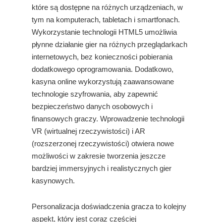
które są dostępne na różnych urządzeniach, w
tym na komputerach, tabletach i smartfonach.
Wykorzystanie technologii HTML5 umożliwia
płynne działanie gier na różnych przeglądarkach
internetowych, bez konieczności pobierania
dodatkowego oprogramowania. Dodatkowo,
kasyna online wykorzystują zaawansowane
technologie szyfrowania, aby zapewnić
bezpieczeństwo danych osobowych i
finansowych graczy. Wprowadzenie technologii
VR (wirtualnej rzeczywistości) i AR
(rozszerzonej rzeczywistości) otwiera nowe
możliwości w zakresie tworzenia jeszcze
bardziej immersyjnych i realistycznych gier
kasynowych.
Personalizacja doświadczenia gracza to kolejny
aspekt, który jest coraz częściej