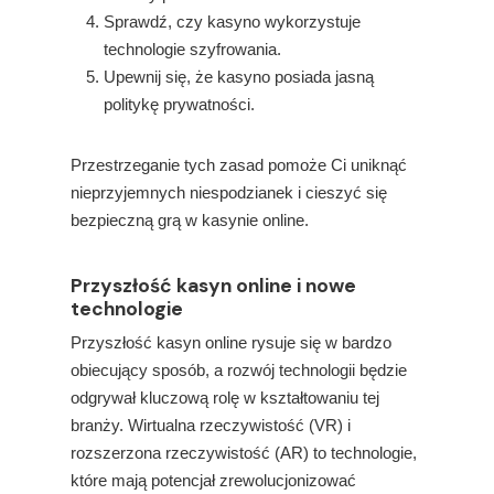
Sprawdź, czy kasyno wykorzystuje
technologie szyfrowania.
Upewnij się, że kasyno posiada jasną
politykę prywatności.
Przestrzeganie tych zasad pomoże Ci uniknąć
nieprzyjemnych niespodzianek i cieszyć się
bezpieczną grą w kasynie online.
Przyszłość kasyn online i nowe
technologie
Przyszłość kasyn online rysuje się w bardzo
obiecujący sposób, a rozwój technologii będzie
odgrywał kluczową rolę w kształtowaniu tej
branży. Wirtualna rzeczywistość (VR) i
rozszerzona rzeczywistość (AR) to technologie,
które mają potencjał zrewolucjonizować