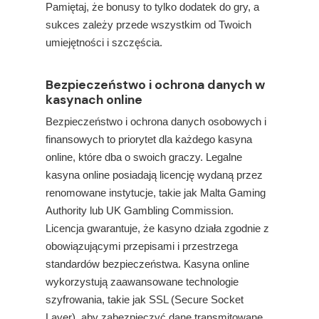
Pamiętaj, że bonusy to tylko dodatek do gry, a
sukces zależy przede wszystkim od Twoich
umiejętności i szczęścia.
Bezpieczeństwo i ochrona danych w
kasynach online
Bezpieczeństwo i ochrona danych osobowych i
finansowych to priorytet dla każdego kasyna
online, które dba o swoich graczy. Legalne
kasyna online posiadają licencję wydaną przez
renomowane instytucje, takie jak Malta Gaming
Authority lub UK Gambling Commission.
Licencja gwarantuje, że kasyno działa zgodnie z
obowiązującymi przepisami i przestrzega
standardów bezpieczeństwa. Kasyna online
wykorzystują zaawansowane technologie
szyfrowania, takie jak SSL (Secure Socket
Layer), aby zabezpieczyć dane transmitowane