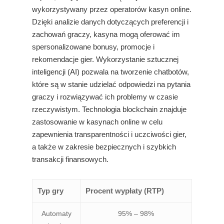
wykorzystywany przez operatorów kasyn online.
Dzięki analizie danych dotyczących preferencji i
zachowań graczy, kasyna mogą oferować im
spersonalizowane bonusy, promocje i
rekomendacje gier. Wykorzystanie sztucznej
inteligencji (AI) pozwala na tworzenie chatbotów,
które są w stanie udzielać odpowiedzi na pytania
graczy i rozwiązywać ich problemy w czasie
rzeczywistym. Technologia blockchain znajduje
zastosowanie w kasynach online w celu
zapewnienia transparentności i uczciwości gier,
a także w zakresie bezpiecznych i szybkich
transakcji finansowych.
Typ gry
Procent wypłaty (RTP)
Automaty
95% – 98%