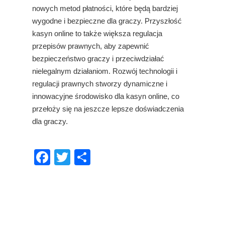
nowych metod płatności, które będą bardziej
wygodne i bezpieczne dla graczy. Przyszłość
kasyn online to także większa regulacja
przepisów prawnych, aby zapewnić
bezpieczeństwo graczy i przeciwdziałać
nielegalnym działaniom. Rozwój technologii i
regulacji prawnych stworzy dynamiczne i
innowacyjne środowisko dla kasyn online, co
przełoży się na jeszcze lepsze doświadczenia
dla graczy.
Facebook
Twitter
Share