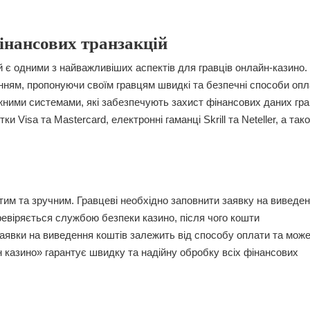
інансових транзакцій
 є одними з найважливіших аспектів для гравців онлайн-казино.
нням, пропонуючи своїм гравцям швидкі та безпечні способи опл
ними системами, які забезпечують захист фінансових даних гра
тки Visa та Mastercard, електронні гаманці Skrill та Neteller, а так
тим та зручним. Гравцеві необхідно заповнити заявку на виведе
ревіряється службою безпеки казино, після чого кошти
аявки на виведення коштів залежить від способу оплати та мож
он казино» гарантує швидку та надійну обробку всіх фінансових