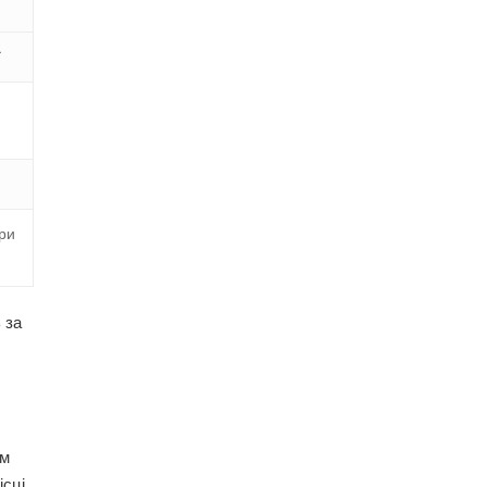
ї
ри
 за
їм
сці.