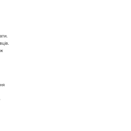
ати.
вців.
ож
ння
е