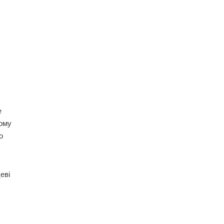
е
ному
о
еві