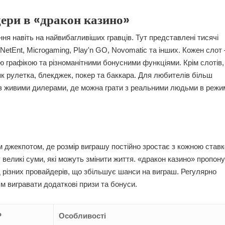
дери в «дракон казино»
ня навіть на найвибагливіших гравців. Тут представлені тисячі
 NetEnt, Microgaming, Play'n GO, Novomatic та інших. Кожен слот 
ю графікою та різноманітними бонусними функціями. Крім слотів,
і як рулетка, блекджек, покер та баккара. Для любителів більш
 з живими дилерами, де можна грати з реальними людьми в режи
 джекпотом, де розмір виграшу постійно зростає з кожною став
 великі суми, які можуть змінити життя. «дракон казино» пропон
 різних провайдерів, що збільшує шанси на виграш. Регулярно
ям вигравати додаткові призи та бонуси.
P
Особливості