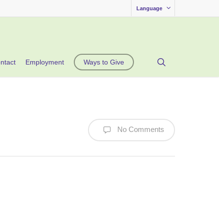
Language
search
ntact
Employment
Ways to Give
No Comments