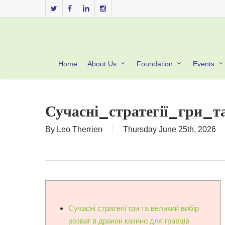
Skip
twitter
facebook
linkedin
instagram
to
main
content
Home
About Us
Foundation
Events
Сучасні_стратегії_гри_
By
Leo Therrien
Thursday June 25th, 2026
Сучасні стратегії гри та великий вибір
розваг в дракон казино для гравців