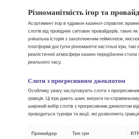
Різноманітність ігор та провай
Асортимент ігор в «дракон казино» справляє вражен
слотів від провідних світових провайдерів, таких як
унікальна історія з захоплюючим геймплеєм, якісно
платформі доступні різноманітні настільні ігри, так
реалістичної атмосфери казино передбачені столи
реального часу.
Слоти з прогресивним джекпотом
Особливу увагу заслуговують слоти з прогресивним
гравців. Ці ігри дають шанс виграти по-справжньому
широкий вибір слотів з прогресивним джекпотом від
проводяться турніри та акції, які дозволяють гравц
Провайдер
Тип гри
RT