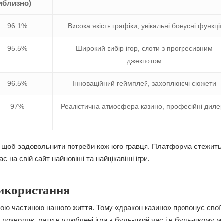
иблизно)
96.1%
Висока якість графіки, унікальні бонусні функці
95.5%
Широкий вибір ігор, слоти з прогресивним
джекпотом
96.5%
Інноваційний геймплей, захоплюючі сюжети
97%
Реалістична атмосфера казино, професійні диле
я, щоб задовольнити потреби кожного гравця. Платформа стежить
є на свій сайт найновіші та найцікавіші ігри.
використання
мною частиною нашого життя. Тому «дракон казино» пропонує сво
дозволяє грати в улюблені ігри в будь-який час і в будь-якому мі