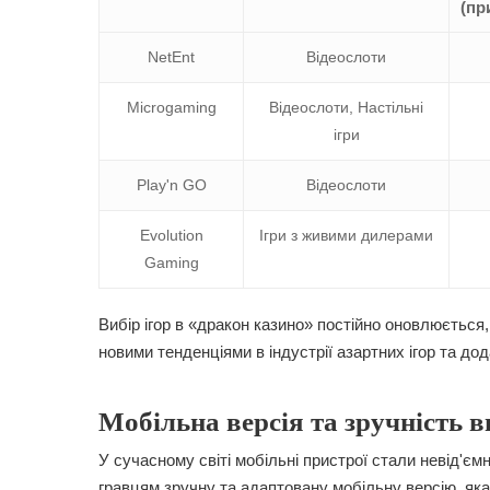
(пр
NetEnt
Відеослоти
Microgaming
Відеослоти, Настільні
ігри
Play'n GO
Відеослоти
Evolution
Ігри з живими дилерами
Gaming
Вибір ігор в «дракон казино» постійно оновлюєтьс
новими тенденціями в індустрії азартних ігор та дода
Мобільна версія та зручність 
У сучасному світі мобільні пристрої стали невід'є
гравцям зручну та адаптовану мобільну версію, яка 