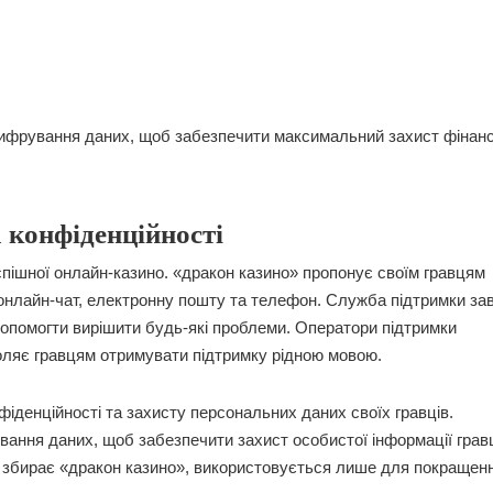
 шифрування даних, щоб забезпечити максимальний захист фінан
а конфіденційності
спішної онлайн-казино. «дракон казино» пропонує своїм гравцям
з онлайн-чат, електронну пошту та телефон. Служба підтримки за
 допомогти вирішити будь-які проблеми. Оператори підтримки
оляє гравцям отримувати підтримку рідною мовою.
іденційності та захисту персональних даних своїх гравців.
ання даних, щоб забезпечити захист особистої інформації грав
ку збирає «дракон казино», використовується лише для покращен