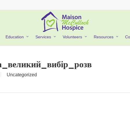
Co
Education
Services
Volunteers
Resources
та_великий_вибір_розв
Uncategorized