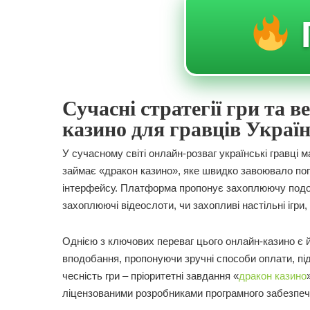
Сучасні стратегії гри та 
казино для гравців Украї
У сучасному світі онлайн-розваг українські гравці
займає «дракон казино», яке швидко завоювало попул
інтерфейсу. Платформа пропонує захоплюючу подоро
захоплюючі відеослоти, чи захопливі настільні ігри
Однією з ключових переваг цього онлайн-казино є й
вподобання, пропонуючи зручні способи оплати, під
чесність гри – пріоритетні завдання «
дракон казино
ліцензованими розробниками програмного забезпече