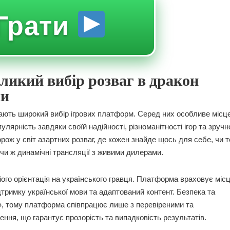
Грати
великий вибір розваг в дракон
ни
 мають широкий вибір ігрових платформ. Серед них особливе місц
ярність завдяки своїй надійності, різноманітності ігор та зруч
ж у світ азартних розваг, де кожен знайде щось для себе, чи т
, чи ж динамічні трансляції з живими дилерами.
ого орієнтація на українського гравця. Платформа враховує місц
тримку української мови та адаптований контент. Безпека та
», тому платформа співпрацює лише з перевіреними та
ння, що гарантує прозорість та випадковість результатів.