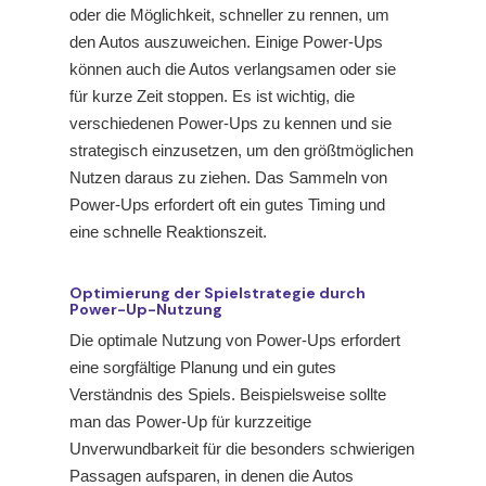
oder die Möglichkeit, schneller zu rennen, um
den Autos auszuweichen. Einige Power-Ups
können auch die Autos verlangsamen oder sie
für kurze Zeit stoppen. Es ist wichtig, die
verschiedenen Power-Ups zu kennen und sie
strategisch einzusetzen, um den größtmöglichen
Nutzen daraus zu ziehen. Das Sammeln von
Power-Ups erfordert oft ein gutes Timing und
eine schnelle Reaktionszeit.
Optimierung der Spielstrategie durch
Power-Up-Nutzung
Die optimale Nutzung von Power-Ups erfordert
eine sorgfältige Planung und ein gutes
Verständnis des Spiels. Beispielsweise sollte
man das Power-Up für kurzzeitige
Unverwundbarkeit für die besonders schwierigen
Passagen aufsparen, in denen die Autos