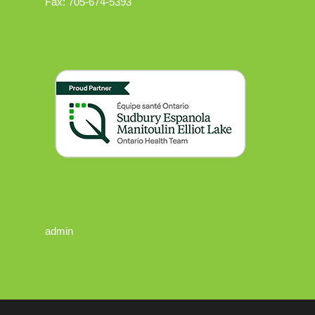
Fax: 705-674-5393
admin