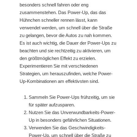
besonders schnell fahren oder eng
zusammenstehen. Das Power-Up, das das
Hühnchen schneller rennen lässt, kann
verwendet werden, um schnell über die Straße
zu gelangen, bevor die Autos zu nah kommen.
Es ist auch wichtig, die Dauer der Power-Ups zu
beachten und sie rechtzeitig zu aktivieren, um
den größtmöglichen Effekt zu erzielen.
Experimentieren Sie mit verschiedenen
Strategien, um herauszufinden, welche Power-
Up-Kombinationen am effektivsten sind.
Sammeln Sie Power-Ups frühzeitig, um sie
für später aufzusparen.
Nutzen Sie das Unverwundbarkeits-Power-
Up in besonders gefährlichen Situationen.
Verwenden Sie das Geschwindigkeits-
Power-Up, um schnell über die Straße zu