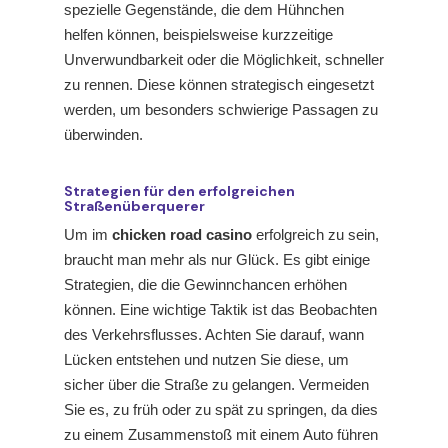
spezielle Gegenstände, die dem Hühnchen
helfen können, beispielsweise kurzzeitige
Unverwundbarkeit oder die Möglichkeit, schneller
zu rennen. Diese können strategisch eingesetzt
werden, um besonders schwierige Passagen zu
überwinden.
Strategien für den erfolgreichen
Straßenüberquerer
Um im
chicken road casino
erfolgreich zu sein,
braucht man mehr als nur Glück. Es gibt einige
Strategien, die die Gewinnchancen erhöhen
können. Eine wichtige Taktik ist das Beobachten
des Verkehrsflusses. Achten Sie darauf, wann
Lücken entstehen und nutzen Sie diese, um
sicher über die Straße zu gelangen. Vermeiden
Sie es, zu früh oder zu spät zu springen, da dies
zu einem Zusammenstoß mit einem Auto führen