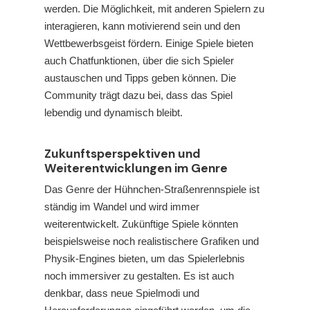
werden. Die Möglichkeit, mit anderen Spielern zu
interagieren, kann motivierend sein und den
Wettbewerbsgeist fördern. Einige Spiele bieten
auch Chatfunktionen, über die sich Spieler
austauschen und Tipps geben können. Die
Community trägt dazu bei, dass das Spiel
lebendig und dynamisch bleibt.
Zukunftsperspektiven und
Weiterentwicklungen im Genre
Das Genre der Hühnchen-Straßenrennspiele ist
ständig im Wandel und wird immer
weiterentwickelt. Zukünftige Spiele könnten
beispielsweise noch realistischere Grafiken und
Physik-Engines bieten, um das Spielerlebnis
noch immersiver zu gestalten. Es ist auch
denkbar, dass neue Spielmodi und