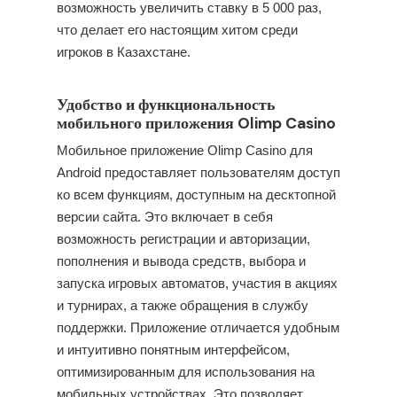
возможность увеличить ставку в 5 000 раз,
что делает его настоящим хитом среди
игроков в Казахстане.
Удобство и функциональность
мобильного приложения Olimp Casino
Мобильное приложение Olimp Casino для
Android предоставляет пользователям доступ
ко всем функциям, доступным на десктопной
версии сайта. Это включает в себя
возможность регистрации и авторизации,
пополнения и вывода средств, выбора и
запуска игровых автоматов, участия в акциях
и турнирах, а также обращения в службу
поддержки. Приложение отличается удобным
и интуитивно понятным интерфейсом,
оптимизированным для использования на
мобильных устройствах. Это позволяет