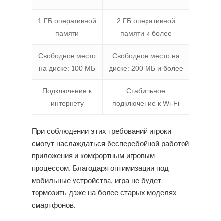
1 ГБ оперативной
2 ГБ оперативной
памяти
памяти и более
Свободное место
Свободное место на
на диске: 100 МБ
диске: 200 МБ и более
Подключение к
Стабильное
интернету
подключение к Wi-Fi
При соблюдении этих требований игроки
смогут наслаждаться бесперебойной работой
приложения и комфортным игровым
процессом. Благодаря оптимизации под
мобильные устройства, игра не будет
тормозить даже на более старых моделях
смартфонов.