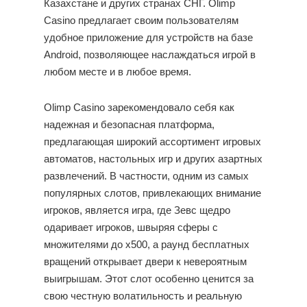
Казахстане и других странах СНГ. Olimp
Casino предлагает своим пользователям
удобное приложение для устройств на базе
Android, позволяющее наслаждаться игрой в
любом месте и в любое время.
Olimp Casino зарекомендовало себя как
надежная и безопасная платформа,
предлагающая широкий ассортимент игровых
автоматов, настольных игр и других азартных
развлечений. В частности, одним из самых
популярных слотов, привлекающих внимание
игроков, является игра, где Зевс щедро
одаривает игроков, швыряя сферы с
множителями до x500, а раунд бесплатных
вращений открывает двери к невероятным
выигрышам. Этот слот особенно ценится за
свою честную волатильность и реальную