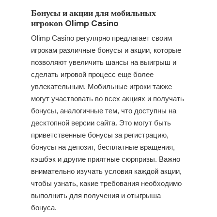
Бонусы и акции для мобильных
игроков Olimp Casino
Olimp Casino регулярно предлагает своим
игрокам различные бонусы и акции, которые
позволяют увеличить шансы на выигрыш и
сделать игровой процесс еще более
увлекательным. Мобильные игроки также
могут участвовать во всех акциях и получать
бонусы, аналогичные тем, что доступны на
десктопной версии сайта. Это могут быть
приветственные бонусы за регистрацию,
бонусы на депозит, бесплатные вращения,
кэшбэк и другие приятные сюрпризы. Важно
внимательно изучать условия каждой акции,
чтобы узнать, какие требования необходимо
выполнить для получения и отыгрыша
бонуса.