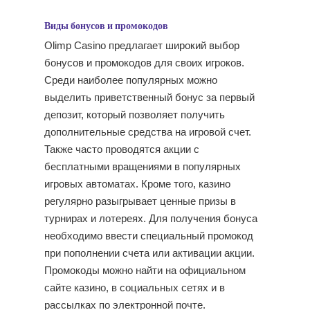
Виды бонусов и промокодов
Olimp Casino предлагает широкий выбор
бонусов и промокодов для своих игроков.
Среди наиболее популярных можно
выделить приветственный бонус за первый
депозит, который позволяет получить
дополнительные средства на игровой счет.
Также часто проводятся акции с
бесплатными вращениями в популярных
игровых автоматах. Кроме того, казино
регулярно разыгрывает ценные призы в
турнирах и лотереях. Для получения бонуса
необходимо ввести специальный промокод
при пополнении счета или активации акции.
Промокоды можно найти на официальном
сайте казино, в социальных сетях и в
рассылках по электронной почте.