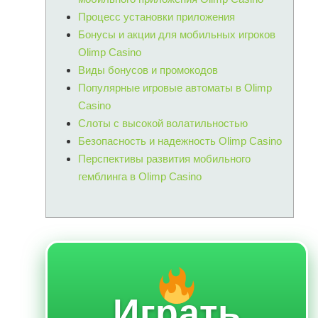
Процесс установки приложения
Бонусы и акции для мобильных игроков
Olimp Casino
Виды бонусов и промокодов
Популярные игровые автоматы в Olimp
Casino
Слоты с высокой волатильностью
Безопасность и надежность Olimp Casino
Перспективы развития мобильного
гемблинга в Olimp Casino
Играть