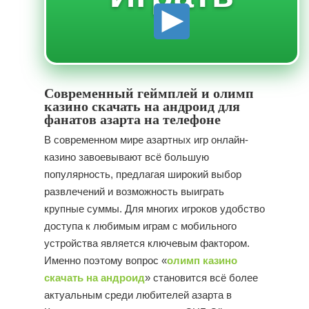
Современный геймплей и олимп
казино скачать на андроид для
фанатов азарта на телефоне
В современном мире азартных игр онлайн-
казино завоевывают всё большую
популярность, предлагая широкий выбор
развлечений и возможность выиграть
крупные суммы. Для многих игроков удобство
доступа к любимым играм с мобильного
устройства является ключевым фактором.
Именно поэтому вопрос «
олимп казино
скачать на андроид
» становится всё более
актуальным среди любителей азарта в