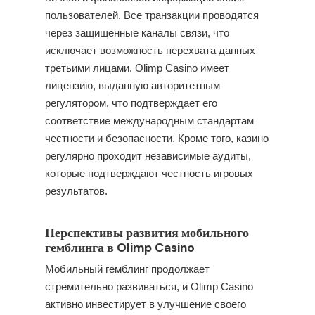
пользователей. Все транзакции проводятся
через защищенные каналы связи, что
исключает возможность перехвата данных
третьими лицами. Olimp Casino имеет
лицензию, выданную авторитетным
регулятором, что подтверждает его
соответствие международным стандартам
честности и безопасности. Кроме того, казино
регулярно проходит независимые аудиты,
которые подтверждают честность игровых
результатов.
Перспективы развития мобильного
гемблинга в Olimp Casino
Мобильный гемблинг продолжает
стремительно развиваться, и Olimp Casino
активно инвестирует в улучшение своего