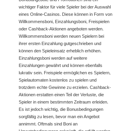
wichtiger Faktor für viele Spieler bei der Auswahl
eines Online-Casinos. Diese können in Form von
Willkommensboni, Einzahlungsboni, Freispielen
oder Cashback-Aktionen angeboten werden.
Willkommensboni werden neuen Spielern bei
ihrer ersten Einzahlung gutgeschrieben und
können den Spieleinsatz erheblich erhöhen.
Einzahlungsboni werden auf weitere
Einzahlungen gewährt und können ebenfalls
lukrativ sein. Freispiele ermöglichen es Spielern,
Spielautomaten kostenlos zu spielen und
trotzdem echte Gewinne zu erzielen. Cashback-
Aktionen erstatten einen Teil der Verluste, die
Spieler in einem bestimmten Zeitraum erleiden.
Es ist jedoch wichtig, die Bonusbedingungen
sorgfältig zu lesen, bevor man ein Angebot
annimmt. Oftmals sind Boni an