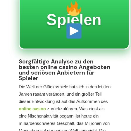
Spielen
Sorgfältige Analyse zu den
besten online casino Angeboten
und seriösen Anbietern für
Spieler
Die Welt der Glücksspiele hat sich in den letzten
Jahren rasant verändert, und ein großer Teil
dieser Entwicklung ist auf das Aufkommen des
online casino
zurückzuführen. Was einst als
eine Nischenaktivität begann, ist heute ein
milliardenschweres Geschäft, das Millionen von
Menschen auf der ganzen Welt anspricht. Die