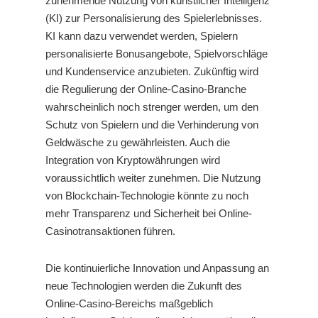
zunehmende Nutzung von künstlicher Intelligenz
(KI) zur Personalisierung des Spielerlebnisses.
KI kann dazu verwendet werden, Spielern
personalisierte Bonusangebote, Spielvorschläge
und Kundenservice anzubieten. Zukünftig wird
die Regulierung der Online-Casino-Branche
wahrscheinlich noch strenger werden, um den
Schutz von Spielern und die Verhinderung von
Geldwäsche zu gewährleisten. Auch die
Integration von Kryptowährungen wird
voraussichtlich weiter zunehmen. Die Nutzung
von Blockchain-Technologie könnte zu noch
mehr Transparenz und Sicherheit bei Online-
Casinotransaktionen führen.
Die kontinuierliche Innovation und Anpassung an
neue Technologien werden die Zukunft des
Online-Casino-Bereichs maßgeblich