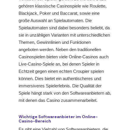
gehören klassische Casinospiele wie Roulette,
Blackjack, Poker und Baccarat, sowie eine
große Auswahl an Spielautomaten. Die
Spielautomaten sind dabei besonders beliebt, da
sie in unzähligen Varianten mit unterschiedlichen
Themen, Gewinnlinien und Funktionen
angeboten werden. Neben den traditionellen
Casinospielen bieten viele Online-Casinos auch
Live-Casino-Spiele an, bei denen Spieler in
Echtzeit gegen einen echten Croupier spielen
können. Dies bietet ein authentischeres und
immersiveres Spielerlebnis. Die Qualität der
Spiele hängt stark von den Softwareanbietern ab,
mit denen das Casino zusammenarbeitet.
Wichtige Softwareanbieter im Online-
Casino-Bereich
Es gibt eine Vielzahl von Softwareanbietern, die