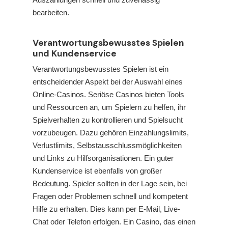
bearbeiten.
Verantwortungsbewusstes Spielen
und Kundenservice
Verantwortungsbewusstes Spielen ist ein
entscheidender Aspekt bei der Auswahl eines
Online-Casinos. Seriöse Casinos bieten Tools
und Ressourcen an, um Spielern zu helfen, ihr
Spielverhalten zu kontrollieren und Spielsucht
vorzubeugen. Dazu gehören Einzahlungslimits,
Verlustlimits, Selbstausschlussmöglichkeiten
und Links zu Hilfsorganisationen. Ein guter
Kundenservice ist ebenfalls von großer
Bedeutung. Spieler sollten in der Lage sein, bei
Fragen oder Problemen schnell und kompetent
Hilfe zu erhalten. Dies kann per E-Mail, Live-
Chat oder Telefon erfolgen. Ein Casino, das einen