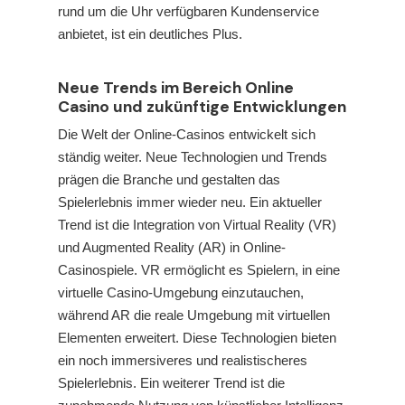
rund um die Uhr verfügbaren Kundenservice
anbietet, ist ein deutliches Plus.
Neue Trends im Bereich Online
Casino und zukünftige Entwicklungen
Die Welt der Online-Casinos entwickelt sich
ständig weiter. Neue Technologien und Trends
prägen die Branche und gestalten das
Spielerlebnis immer wieder neu. Ein aktueller
Trend ist die Integration von Virtual Reality (VR)
und Augmented Reality (AR) in Online-
Casinospiele. VR ermöglicht es Spielern, in eine
virtuelle Casino-Umgebung einzutauchen,
während AR die reale Umgebung mit virtuellen
Elementen erweitert. Diese Technologien bieten
ein noch immersiveres und realistischeres
Spielerlebnis. Ein weiterer Trend ist die