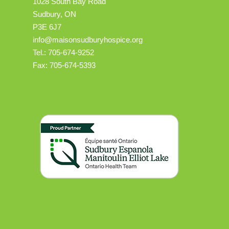
1028 South Bay Road
Sudbury, ON
P3E 6J7
info@maisonsudburyhospice.org
Tel.: 705-674-9252
Fax: 705-674-5393