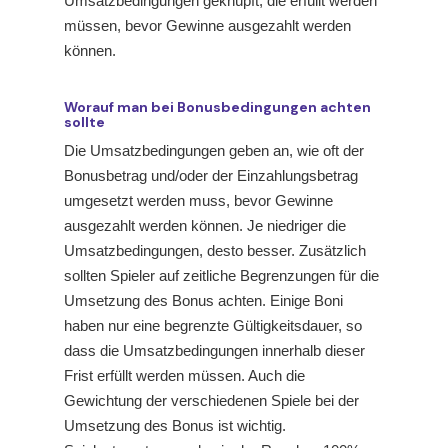
Umsatzbedingungen geknüpft, die erfüllt werden
müssen, bevor Gewinne ausgezahlt werden
können.
Worauf man bei Bonusbedingungen achten
sollte
Die Umsatzbedingungen geben an, wie oft der
Bonusbetrag und/oder der Einzahlungsbetrag
umgesetzt werden muss, bevor Gewinne
ausgezahlt werden können. Je niedriger die
Umsatzbedingungen, desto besser. Zusätzlich
sollten Spieler auf zeitliche Begrenzungen für die
Umsetzung des Bonus achten. Einige Boni
haben nur eine begrenzte Gültigkeitsdauer, so
dass die Umsatzbedingungen innerhalb dieser
Frist erfüllt werden müssen. Auch die
Gewichtung der verschiedenen Spiele bei der
Umsetzung des Bonus ist wichtig.