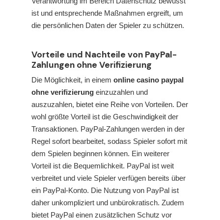
Verantwortung im Bereich Datenschutz bewusst
ist und entsprechende Maßnahmen ergreift, um
die persönlichen Daten der Spieler zu schützen.
Vorteile und Nachteile von PayPal-
Zahlungen ohne Verifizierung
Die Möglichkeit, in einem
online casino paypal
ohne verifizierung
einzuzahlen und
auszuzahlen, bietet eine Reihe von Vorteilen. Der
wohl größte Vorteil ist die Geschwindigkeit der
Transaktionen. PayPal-Zahlungen werden in der
Regel sofort bearbeitet, sodass Spieler sofort mit
dem Spielen beginnen können. Ein weiterer
Vorteil ist die Bequemlichkeit. PayPal ist weit
verbreitet und viele Spieler verfügen bereits über
ein PayPal-Konto. Die Nutzung von PayPal ist
daher unkompliziert und unbürokratisch. Zudem
bietet PayPal einen zusätzlichen Schutz vor