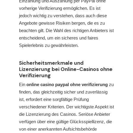
Einzahlung und Auszahlung per PayPal ohne
vorherige Verifizierung ermöglichen. Es ist
jedoch wichtig zu verstehen, dass auch diese
Angebote gewisse Risiken bergen, die es zu
beachten gilt. Die Wahl des richtigen Anbieters ist
entscheidend, um ein sicheres und faires
Spielerlebnis zu gewährleisten.
Sicherheitsmerkmale und
Lizenzierung bei Online-Casinos ohne
Verifizierung
Ein
online casino paypal ohne verifizierung
zu
finden, das gleichzeitig sicher und zuverlässig
ist, erfordert eine sorgfältige Prüfung
verschiedener Kriterien. Der wichtigste Aspekt ist
die Lizenzierung des Casinos. Seriöse Anbieter
verfügen über eine gültige Glücksspiellizenz, die
von einer anerkannten Aufsichtsbehörde