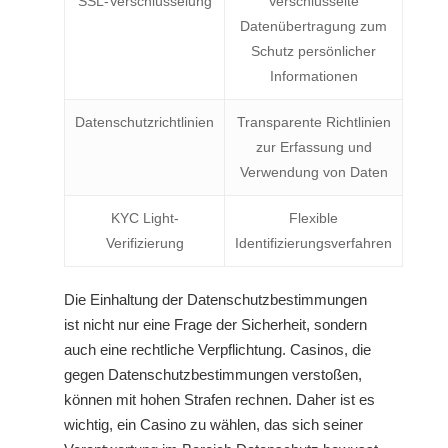
SSL-Verschlüsselung
Verschlüsselte
Datenübertragung zum
Schutz persönlicher
Informationen
Datenschutzrichtlinien
Transparente Richtlinien
zur Erfassung und
Verwendung von Daten
KYC Light-
Flexible
Verifizierung
Identifizierungsverfahren
Die Einhaltung der Datenschutzbestimmungen
ist nicht nur eine Frage der Sicherheit, sondern
auch eine rechtliche Verpflichtung. Casinos, die
gegen Datenschutzbestimmungen verstoßen,
können mit hohen Strafen rechnen. Daher ist es
wichtig, ein Casino zu wählen, das sich seiner