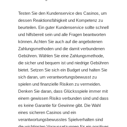
Testen Sie den Kundenservice des Casinos, um
dessen Reaktionsfähigkeit und Kompetenz zu
beurteilen. Ein guter Kundenservice sollte schnell
und hilfsbereit sein und alle Fragen beantworten
können. Achten Sie auch auf die angebotenen
Zahlungsmethoden und die damit verbundenen
Gebühren. Wählen Sie eine Zahlungsmethode,
die sicher und bequem ist und niedrige Gebühren
bietet. Setzen Sie sich ein Budget und halten Sie
sich daran, um verantwortungsbewusst zu
spielen und finanzielle Risiken zu vermeiden.
Denken Sie daran, dass Glücksspiele immer mit
einem gewissen Risiko verbunden sind und dass
es keine Garantie für Gewinne gibt. Die Wahl
eines sicheren Casinos und ein
verantwortungsbewusstes Spielverhalten sind
die wichtigsten Voraussetzungen für ein positives