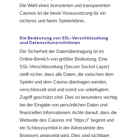
Die Wahl eines lizenzierten und transparenten
Casinos ist die beste Voraussetzung für ein
sicheres und faires Spielerlebnis.
Die Bedeutung von SSL-Verschlüsselung
und Datenschutzrichtlinien
Die Sicherheit der Datenübertragung ist im
Online-Bereich von größter Bedeutung. Eine
SSL-Verschlüsselung (Secure Socket Layer)
stellt sicher, dass alle Daten, die zwischen dem
Spieler und dem Casino übertragen werden,
verschlüsselt sind und somit vor unbefugtem
Zugriff geschützt sind. Dies ist besonders wichtig
bei der Eingabe von persönlichen Daten und
finanziellen Informationen. Achte darauf, dass die
Webseite des Casinos mit "https://" beginnt und
ein Schlosssymbol in der Adressleiste des
Browsers angezeigt wird. Dies sind sichtbare