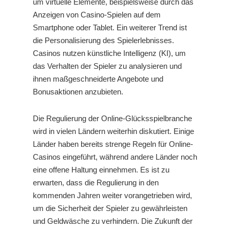
um virtuelle Elemente, beispielsweise durch das
Anzeigen von Casino-Spielen auf dem
Smartphone oder Tablet. Ein weiterer Trend ist
die Personalisierung des Spielerlebnisses.
Casinos nutzen künstliche Intelligenz (KI), um
das Verhalten der Spieler zu analysieren und
ihnen maßgeschneiderte Angebote und
Bonusaktionen anzubieten.
Die Regulierung der Online-Glücksspielbranche
wird in vielen Ländern weiterhin diskutiert. Einige
Länder haben bereits strenge Regeln für Online-
Casinos eingeführt, während andere Länder noch
eine offene Haltung einnehmen. Es ist zu
erwarten, dass die Regulierung in den
kommenden Jahren weiter vorangetrieben wird,
um die Sicherheit der Spieler zu gewährleisten
und Geldwäsche zu verhindern. Die Zukunft der