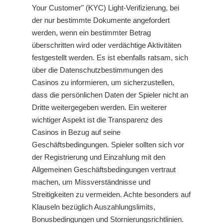
Your Customer" (KYC) Light-Verifizierung, bei
der nur bestimmte Dokumente angefordert
werden, wenn ein bestimmter Betrag
überschritten wird oder verdächtige Aktivitäten
festgestellt werden. Es ist ebenfalls ratsam, sich
über die Datenschutzbestimmungen des
Casinos zu informieren, um sicherzustellen,
dass die persönlichen Daten der Spieler nicht an
Dritte weitergegeben werden. Ein weiterer
wichtiger Aspekt ist die Transparenz des
Casinos in Bezug auf seine
Geschäftsbedingungen. Spieler sollten sich vor
der Registrierung und Einzahlung mit den
Allgemeinen Geschäftsbedingungen vertraut
machen, um Missverständnisse und
Streitigkeiten zu vermeiden. Achte besonders auf
Klauseln bezüglich Auszahlungslimits,
Bonusbedingungen und Stornierungsrichtlinien.