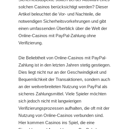
solchen Casinos berücksichtigt werden? Dieser
Artikel beleuchtet die Vor- und Nachteile, die
notwendigen Sicherheitsvorkehrungen und gibt
einen umfassenden Überblick über die Welt der
Online-Casinos mit PayPal-Zahlung ohne
Verifizierung.
Die Beliebtheit von Online-Casinos mit PayPal-
Zahlung ist in den letzten Jahren stetig gestiegen.
Dies liegt nicht nur an der Geschwindigkeit und
Bequemlichkeit der Transaktionen, sondern auch
an der weitverbreiteten Nutzung von PayPal als
sicheres Zahlungsmittel. Viele Spieler möchten
sich jedoch nicht mit langwierigen
Verifizierungsprozessen aufhalten, die oft mit der
Nutzung von Online-Casinos verbunden sind.
Hier kommen Casinos ins Spiel, die eine