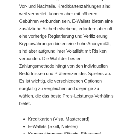
Vor- und Nachteile. Kreditkartenzahlungen sind
weit verbreitet, können aber mit höheren
Gebühren verbunden sein. E-Wallets bieten eine
zusätzliche Sicherheitsebene, erfordern aber oft
eine vorherige Registrierung und Verifizierung.
Kryptowährungen bieten eine hohe Anonymität,
sind aber aufgrund ihrer Volatilität mit Risiken
verbunden. Die Wahl der besten
Zahlungsmethode hängt von den individuellen
Bedürfnissen und Präferenzen des Spielers ab.
Es ist wichtig, die verschiedenen Optionen
sorgfältig zu vergleichen und diejenige zu
wählen, die das beste Preis-Leistungs-Verhältnis
bietet.
Kreditkarten (Visa, Mastercard)
E-Wallets (Skrill, Neteller)
Kryptowährungen (Bitcoin, Ethereum)