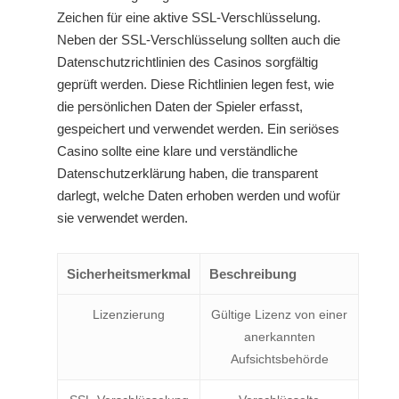
Zeichen für eine aktive SSL-Verschlüsselung.
Neben der SSL-Verschlüsselung sollten auch die
Datenschutzrichtlinien des Casinos sorgfältig
geprüft werden. Diese Richtlinien legen fest, wie
die persönlichen Daten der Spieler erfasst,
gespeichert und verwendet werden. Ein seriöses
Casino sollte eine klare und verständliche
Datenschutzerklärung haben, die transparent
darlegt, welche Daten erhoben werden und wofür
sie verwendet werden.
Sicherheitsmerkmal
Beschreibung
Lizenzierung
Gültige Lizenz von einer
anerkannten
Aufsichtsbehörde