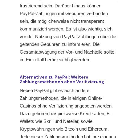
frustrierend sein. Darüber hinaus können
PayPal-Zahlungen mit Gebühren verbunden
sein, die möglicherweise nicht transparent
kommuniziert werden. Es ist also wichtig, sich
vor der Nutzung von PayPal-Zahlungen über die
geltenden Gebühren zu informieren. Die
Gesamtabwägung der Vor- und Nachteile sollte
im Einzelfall berücksichtigt werden.
Alternativen zu PayPal: Weitere
Zahlungsmethoden ohne Verifizierung
Neben PayPal gibt es auch andere
Zahlungsmethoden, die in einigen Online-
Casinos ohne Verifizierung angeboten werden.
Dazu gehören beispielsweise Kreditkarten, E-
Wallets wie Skrill und Neteller, sowie
Kryptowährungen wie Bitcoin und Ethereum.
Jede dieser Zahlungsmethoden hat ihre eigenen