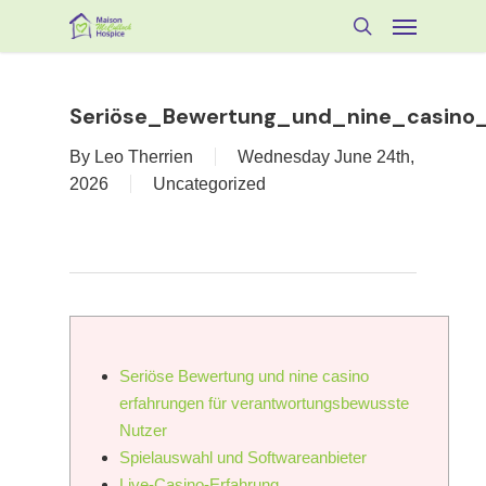
Skip
Menu
to
search
main
content
Seriöse_Bewertung_und_nine_casino
By
Leo Therrien
Wednesday June 24th,
2026
Uncategorized
Seriöse Bewertung und nine casino
erfahrungen für verantwortungsbewusste
Nutzer
Spielauswahl und Softwareanbieter
Live-Casino-Erfahrung