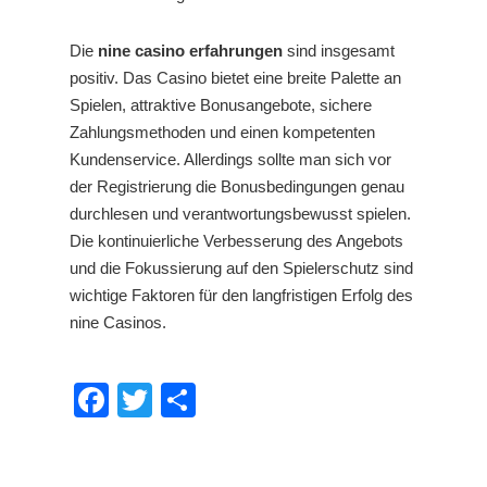
Die
nine casino erfahrungen
sind insgesamt
positiv. Das Casino bietet eine breite Palette an
Spielen, attraktive Bonusangebote, sichere
Zahlungsmethoden und einen kompetenten
Kundenservice. Allerdings sollte man sich vor
der Registrierung die Bonusbedingungen genau
durchlesen und verantwortungsbewusst spielen.
Die kontinuierliche Verbesserung des Angebots
und die Fokussierung auf den Spielerschutz sind
wichtige Faktoren für den langfristigen Erfolg des
nine Casinos.
Facebook
Twitter
Share