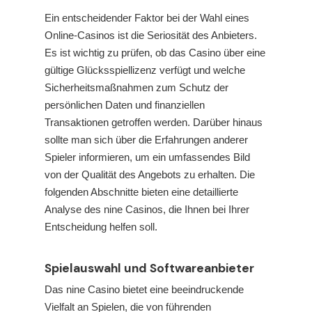
Ein entscheidender Faktor bei der Wahl eines
Online-Casinos ist die Seriosität des Anbieters.
Es ist wichtig zu prüfen, ob das Casino über eine
gültige Glücksspiellizenz verfügt und welche
Sicherheitsmaßnahmen zum Schutz der
persönlichen Daten und finanziellen
Transaktionen getroffen werden. Darüber hinaus
sollte man sich über die Erfahrungen anderer
Spieler informieren, um ein umfassendes Bild
von der Qualität des Angebots zu erhalten. Die
folgenden Abschnitte bieten eine detaillierte
Analyse des nine Casinos, die Ihnen bei Ihrer
Entscheidung helfen soll.
Spielauswahl und Softwareanbieter
Das nine Casino bietet eine beeindruckende
Vielfalt an Spielen, die von führenden