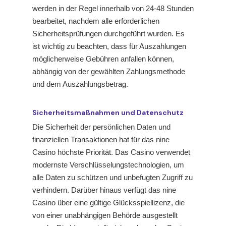
werden in der Regel innerhalb von 24-48 Stunden
bearbeitet, nachdem alle erforderlichen
Sicherheitsprüfungen durchgeführt wurden. Es
ist wichtig zu beachten, dass für Auszahlungen
möglicherweise Gebühren anfallen können,
abhängig von der gewählten Zahlungsmethode
und dem Auszahlungsbetrag.
Sicherheitsmaßnahmen und Datenschutz
Die Sicherheit der persönlichen Daten und
finanziellen Transaktionen hat für das nine
Casino höchste Priorität. Das Casino verwendet
modernste Verschlüsselungstechnologien, um
alle Daten zu schützen und unbefugten Zugriff zu
verhindern. Darüber hinaus verfügt das nine
Casino über eine gültige Glücksspiellizenz, die
von einer unabhängigen Behörde ausgestellt