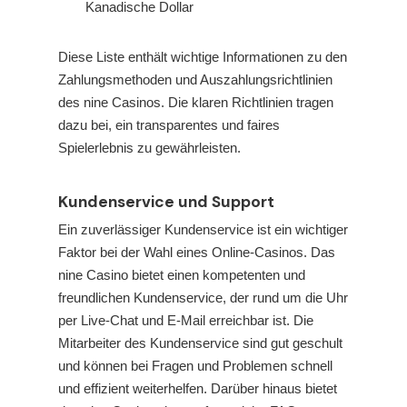
Kanadische Dollar
Diese Liste enthält wichtige Informationen zu den
Zahlungsmethoden und Auszahlungsrichtlinien
des nine Casinos. Die klaren Richtlinien tragen
dazu bei, ein transparentes und faires
Spielerlebnis zu gewährleisten.
Kundenservice und Support
Ein zuverlässiger Kundenservice ist ein wichtiger
Faktor bei der Wahl eines Online-Casinos. Das
nine Casino bietet einen kompetenten und
freundlichen Kundenservice, der rund um die Uhr
per Live-Chat und E-Mail erreichbar ist. Die
Mitarbeiter des Kundenservice sind gut geschult
und können bei Fragen und Problemen schnell
und effizient weiterhelfen. Darüber hinaus bietet