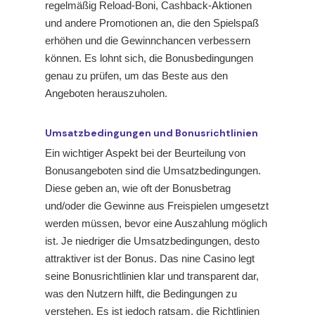
regelmäßig Reload-Boni, Cashback-Aktionen
und andere Promotionen an, die den Spielspaß
erhöhen und die Gewinnchancen verbessern
können. Es lohnt sich, die Bonusbedingungen
genau zu prüfen, um das Beste aus den
Angeboten herauszuholen.
Umsatzbedingungen und Bonusrichtlinien
Ein wichtiger Aspekt bei der Beurteilung von
Bonusangeboten sind die Umsatzbedingungen.
Diese geben an, wie oft der Bonusbetrag
und/oder die Gewinne aus Freispielen umgesetzt
werden müssen, bevor eine Auszahlung möglich
ist. Je niedriger die Umsatzbedingungen, desto
attraktiver ist der Bonus. Das nine Casino legt
seine Bonusrichtlinien klar und transparent dar,
was den Nutzern hilft, die Bedingungen zu
verstehen. Es ist jedoch ratsam, die Richtlinien