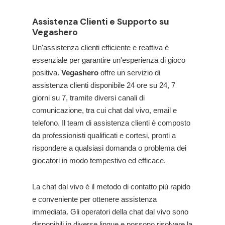
Assistenza Clienti e Supporto su
Vegashero
Un'assistenza clienti efficiente e reattiva è
essenziale per garantire un'esperienza di gioco
positiva.
Vegashero
offre un servizio di
assistenza clienti disponibile 24 ore su 24, 7
giorni su 7, tramite diversi canali di
comunicazione, tra cui chat dal vivo, email e
telefono. Il team di assistenza clienti è composto
da professionisti qualificati e cortesi, pronti a
rispondere a qualsiasi domanda o problema dei
giocatori in modo tempestivo ed efficace.
La chat dal vivo è il metodo di contatto più rapido
e conveniente per ottenere assistenza
immediata. Gli operatori della chat dal vivo sono
disponibili in diverse lingue e possono risolvere la