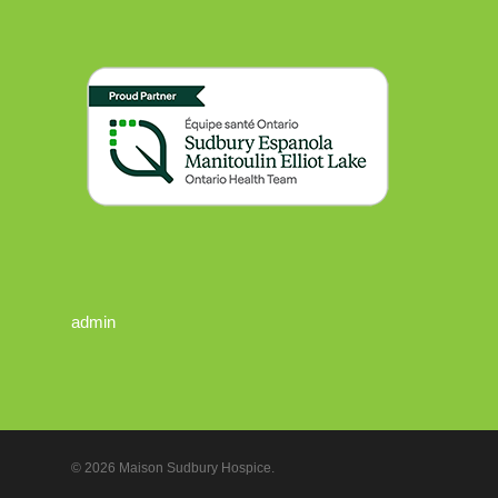
admin
© 2026 Maison Sudbury Hospice.