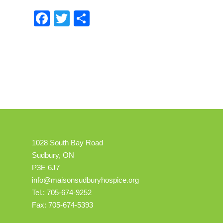
Facebook
Twitter
Share
1028 South Bay Road
Sudbury, ON
P3E 6J7
info@maisonsudburyhospice.org
Tel.: 705-674-9252
Fax: 705-674-5393