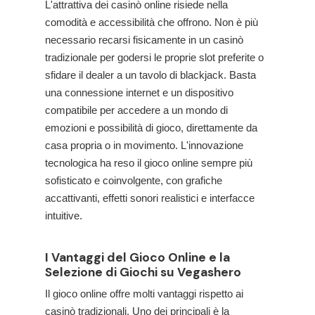
L'attrattiva dei casinò online risiede nella
comodità e accessibilità che offrono. Non è più
necessario recarsi fisicamente in un casinò
tradizionale per godersi le proprie slot preferite o
sfidare il dealer a un tavolo di blackjack. Basta
una connessione internet e un dispositivo
compatibile per accedere a un mondo di
emozioni e possibilità di gioco, direttamente da
casa propria o in movimento. L'innovazione
tecnologica ha reso il gioco online sempre più
sofisticato e coinvolgente, con grafiche
accattivanti, effetti sonori realistici e interfacce
intuitive.
I Vantaggi del Gioco Online e la
Selezione di Giochi su Vegashero
Il gioco online offre molti vantaggi rispetto ai
casinò tradizionali. Uno dei principali è la