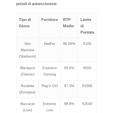
periodi di autoesclusione.
Tipo di
Fornitore
RTP
Limite
Gioco
Medio
di
Puntata
Slot
NetEnt
96.09%
€100
Machine
(Starburst)
Blackjack
Evolution
99.6%
€500
(Classic)
Gaming
Roulette
Play'n GO
97.3%
€1000
(Europea)
Baccarat
Extreme
98.8%
€2500
(Live)
Live