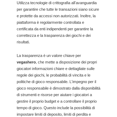
Utilizza tecnologie di crittografia all'avanguardia
per garantire che tutte le transazioni siano sicure
e protette da accessi non autorizzati. Inoltre, la
piattaforma è regolarmente controllata e
certificata da enti indipendenti per garantire la
correttezza e la trasparenza dei giochi e dei
risultati.
La trasparenza è un valore chiave per
vegashero
, che mette a disposizione dei propri
giocatori informazioni chiare e dettagliate sulle
regole dei giochi, le probabilità di vincita e le
politiche di gioco responsabile. L'impegno per il
gioco responsabile è dimostrato dalla disponibilità
di strumenti e risorse per aiutare i giocatori a
gestire il proprio budget e a controllare il proprio
tempo di gioco. Questo include la possibilità di
impostare limiti di deposito, limiti di perdita e