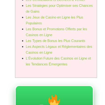
Les Stratégies pour Optimiser ses Chances
de Gains
Les Jeux de Casino en Ligne les Plus
Populaires
Les Bonus et Promotions Offerts par les
Casinos en Ligne
Les Types de Bonus les Plus Courants
Les Aspects Légaux et Réglementaires des
Casinos en Ligne
L'Évolution Future des Casinos en Ligne et
les Tendances Émergentes