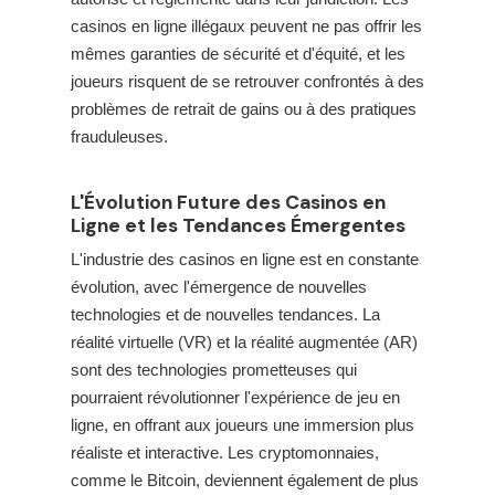
casinos en ligne illégaux peuvent ne pas offrir les
mêmes garanties de sécurité et d'équité, et les
joueurs risquent de se retrouver confrontés à des
problèmes de retrait de gains ou à des pratiques
frauduleuses.
L'Évolution Future des Casinos en
Ligne et les Tendances Émergentes
L'industrie des casinos en ligne est en constante
évolution, avec l'émergence de nouvelles
technologies et de nouvelles tendances. La
réalité virtuelle (VR) et la réalité augmentée (AR)
sont des technologies prometteuses qui
pourraient révolutionner l'expérience de jeu en
ligne, en offrant aux joueurs une immersion plus
réaliste et interactive. Les cryptomonnaies,
comme le Bitcoin, deviennent également de plus