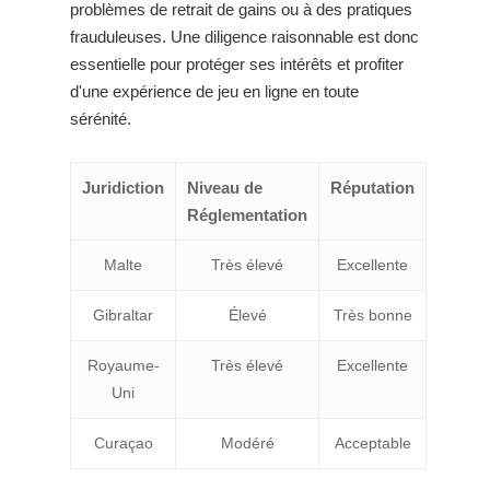
problèmes de retrait de gains ou à des pratiques
frauduleuses. Une diligence raisonnable est donc
essentielle pour protéger ses intérêts et profiter
d'une expérience de jeu en ligne en toute
sérénité.
Juridiction
Niveau de
Réputation
Réglementation
Malte
Très élevé
Excellente
Gibraltar
Élevé
Très bonne
Royaume-
Très élevé
Excellente
Uni
Curaçao
Modéré
Acceptable