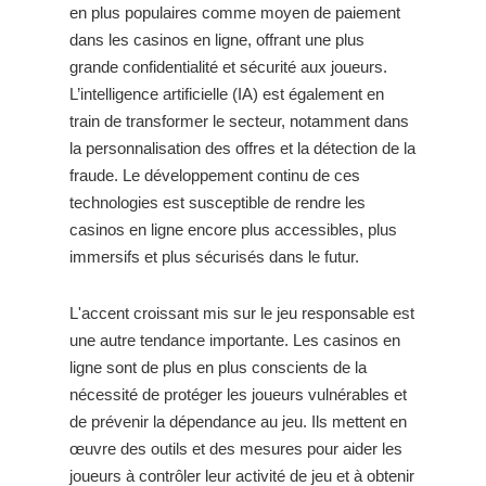
en plus populaires comme moyen de paiement
dans les casinos en ligne, offrant une plus
grande confidentialité et sécurité aux joueurs.
L’intelligence artificielle (IA) est également en
train de transformer le secteur, notamment dans
la personnalisation des offres et la détection de la
fraude. Le développement continu de ces
technologies est susceptible de rendre les
casinos en ligne encore plus accessibles, plus
immersifs et plus sécurisés dans le futur.
L'accent croissant mis sur le jeu responsable est
une autre tendance importante. Les casinos en
ligne sont de plus en plus conscients de la
nécessité de protéger les joueurs vulnérables et
de prévenir la dépendance au jeu. Ils mettent en
œuvre des outils et des mesures pour aider les
joueurs à contrôler leur activité de jeu et à obtenir