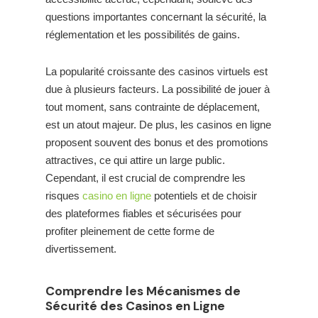
questions importantes concernant la sécurité, la
réglementation et les possibilités de gains.
La popularité croissante des casinos virtuels est
due à plusieurs facteurs. La possibilité de jouer à
tout moment, sans contrainte de déplacement,
est un atout majeur. De plus, les casinos en ligne
proposent souvent des bonus et des promotions
attractives, ce qui attire un large public.
Cependant, il est crucial de comprendre les
risques
casino en ligne
potentiels et de choisir
des plateformes fiables et sécurisées pour
profiter pleinement de cette forme de
divertissement.
Comprendre les Mécanismes de
Sécurité des Casinos en Ligne