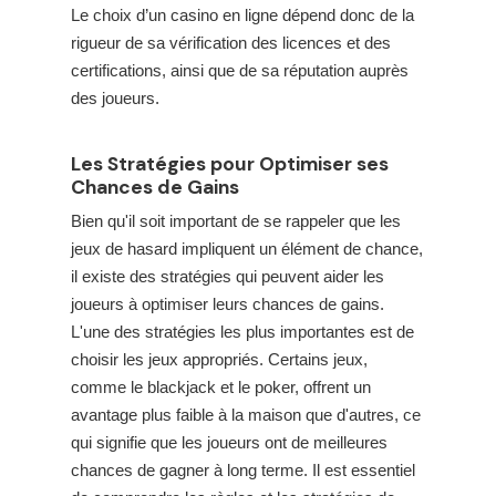
Le choix d’un casino en ligne dépend donc de la
rigueur de sa vérification des licences et des
certifications, ainsi que de sa réputation auprès
des joueurs.
Les Stratégies pour Optimiser ses
Chances de Gains
Bien qu'il soit important de se rappeler que les
jeux de hasard impliquent un élément de chance,
il existe des stratégies qui peuvent aider les
joueurs à optimiser leurs chances de gains.
L'une des stratégies les plus importantes est de
choisir les jeux appropriés. Certains jeux,
comme le blackjack et le poker, offrent un
avantage plus faible à la maison que d'autres, ce
qui signifie que les joueurs ont de meilleures
chances de gagner à long terme. Il est essentiel