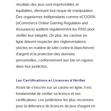
résultats des jeux sont imprévisibles et
équitables, éliminant tout risque de manipulation.
Des organismes indépendants comme eCOGRA
(eCommerce Online Gaming Regulation and
Assurance) auditent régulièrement les RNG pour
vérifier leur intégrité. De plus, les casinos en
ligne doivent respecter des réglementations
strictes en matière de lutte contre le blanchiment
d'argent et la protection des données
personnelles, conformément aux lois en vigueur
dans leur juridiction.
Les Certifications et Licences à Vérifier
Avant de s'inscrire sur un casino en ligne, il est
fondamental de vérifier sa licence et ses
certifications. Les juridictions les plus reconnues
pour la délivrance de licences de jeux d'argent en