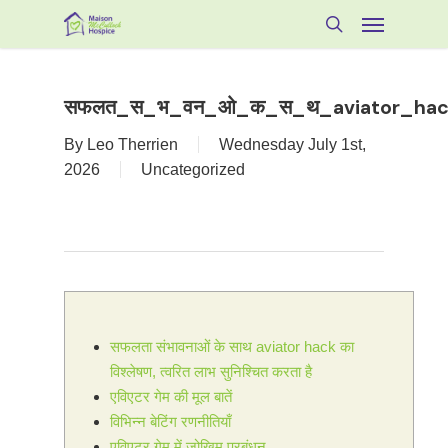
Skip
Menu
to
search
main
content
सफलत_स_भ_वन_ओ_क_स_थ_aviator_ha
By
Leo Therrien
Wednesday July 1st,
2026
Uncategorized
सफलता संभावनाओं के साथ aviator hack का
विश्लेषण, त्वरित लाभ सुनिश्चित करता है
एविएटर गेम की मूल बातें
विभिन्न बेटिंग रणनीतियाँ
एविएटर गेम में जोखिम प्रबंधन