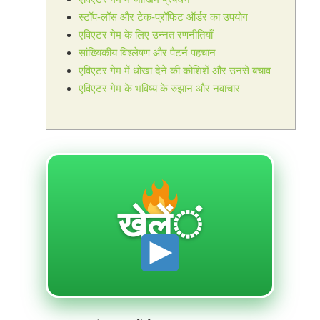
स्टॉप-लॉस और टेक-प्रॉफिट ऑर्डर का उपयोग
एविएटर गेम के लिए उन्नत रणनीतियाँ
सांख्यिकीय विश्लेषण और पैटर्न पहचान
एविएटर गेम में धोखा देने की कोशिशें और उनसे बचाव
एविएटर गेम के भविष्य के रुझान और नवाचार
खेलें