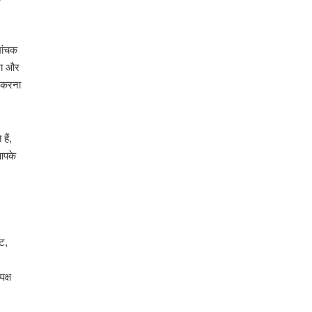
मांचक
ता और
व करना
हैं,
 आपके
ट,
क्ष