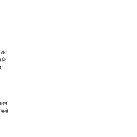
 होता
े कि
ा
उपकरण
्याओं