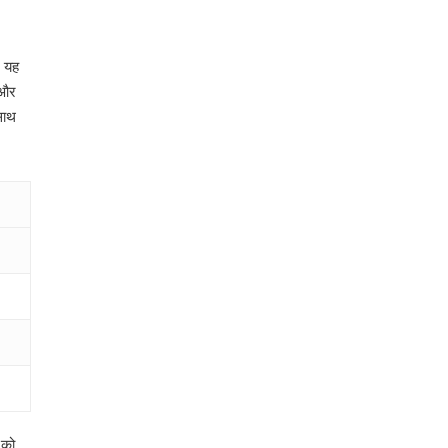
। यह
 और
साथ
 को