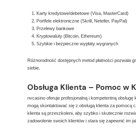
Karty kredytowe/debetowe (Visa, MasterCard)
Portfele elektroniczne (Skrill, Neteller, PayPal)
Przelewy bankowe
Kryptowaluty (Bitcoin, Ethereum)
Szybkie i bezpieczne wypłaty wygranych
Różnorodność dostępnych metod płatności pozwala gra
siebie.
Obsługa Klienta – Pomoc w K
nvcasino oferuje profesjonalną i kompetentną obsługę k
mogą skontaktować się z obsługą klienta za pomocą cza
klienta są przeszkoleni, aby szybko i skutecznie roz
zadowolenie swoich klientów i stara się zapewnić im j