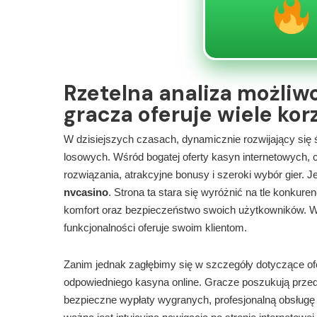
Rzetelna analiza możliw
gracza oferuje wiele kor
W dzisiejszych czasach, dynamicznie rozwijający się św
losowych. Wśród bogatej oferty kasyn internetowych, 
rozwiązania, atrakcyjne bonusy i szeroki wybór gier. J
nvcasino
. Strona ta stara się wyróżnić na tle konkure
komfort oraz bezpieczeństwo swoich użytkowników. Wart
funkcjonalności oferuje swoim klientom.
Zanim jednak zagłębimy się w szczegóły dotyczące of
odpowiedniego kasyna online. Gracze poszukują przede
bezpieczne wypłaty wygranych, profesjonalną obsługę 