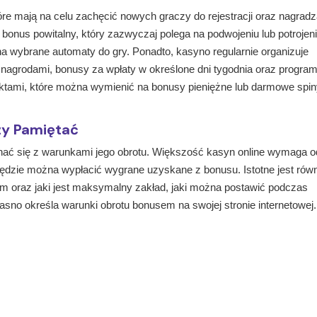
óre mają na celu zachęcić nowych graczy do rejestracji oraz nagrad
 bonus powitalny, który zazwyczaj polega na podwojeniu lub potrojen
a wybrane automaty do gry. Ponadto, kasyno regularnie organizuje
i nagrodami, bonusy za wpłaty w określone dni tygodnia oraz progra
nktami, które można wymienić na bonusy pieniężne lub darmowe spin
ży Pamiętać
nać się z warunkami jego obrotu. Większość kasyn online wymaga o
będzie można wypłacić wygrane uzyskane z bonusu. Istotne jest rów
sem oraz jaki jest maksymalny zakład, jaki można postawić podczas
asno określa warunki obrotu bonusem na swojej stronie internetowej.