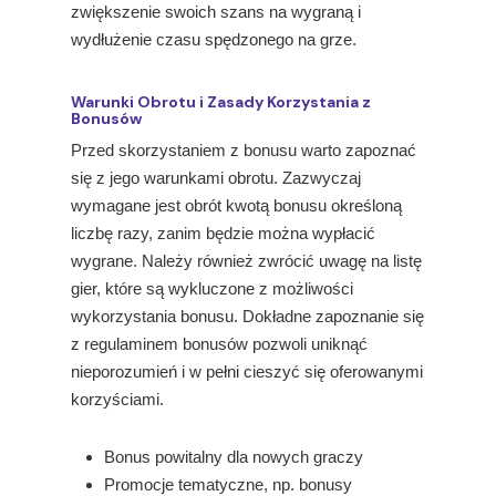
zwiększenie swoich szans na wygraną i
wydłużenie czasu spędzonego na grze.
Warunki Obrotu i Zasady Korzystania z
Bonusów
Przed skorzystaniem z bonusu warto zapoznać
się z jego warunkami obrotu. Zazwyczaj
wymagane jest obrót kwotą bonusu określoną
liczbę razy, zanim będzie można wypłacić
wygrane. Należy również zwrócić uwagę na listę
gier, które są wykluczone z możliwości
wykorzystania bonusu. Dokładne zapoznanie się
z regulaminem bonusów pozwoli uniknąć
nieporozumień i w pełni cieszyć się oferowanymi
korzyściami.
Bonus powitalny dla nowych graczy
Promocje tematyczne, np. bonusy