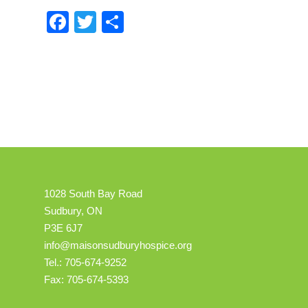
Facebook
Twitter
Share
1028 South Bay Road
Sudbury, ON
P3E 6J7
info@maisonsudburyhospice.org
Tel.: 705-674-9252
Fax: 705-674-5393