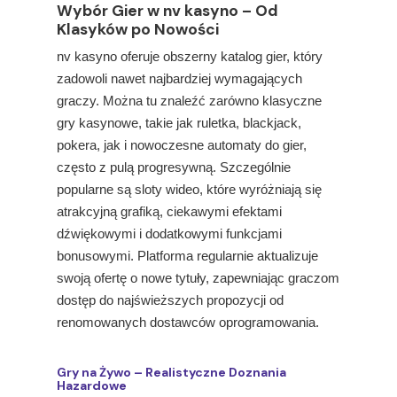
Wybór Gier w nv kasyno – Od
Klasyków po Nowości
nv kasyno oferuje obszerny katalog gier, który
zadowoli nawet najbardziej wymagających
graczy. Można tu znaleźć zarówno klasyczne
gry kasynowe, takie jak ruletka, blackjack,
pokera, jak i nowoczesne automaty do gier,
często z pulą progresywną. Szczególnie
popularne są sloty wideo, które wyróżniają się
atrakcyjną grafiką, ciekawymi efektami
dźwiękowymi i dodatkowymi funkcjami
bonusowymi. Platforma regularnie aktualizuje
swoją ofertę o nowe tytuły, zapewniając graczom
dostęp do najświeższych propozycji od
renomowanych dostawców oprogramowania.
Gry na Żywo – Realistyczne Doznania
Hazardowe