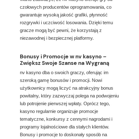
czołowych producentów oprogramowania, co
gwarantuje wysoką jakość grafiki, płynność
rozgrywki i uczciwość losowania. Dzięki temu
gracze mogą być pewni, że korzystają z
niezawodnej i bezpiecznej platformy.
Bonusy i Promocje w nv kasyno –
Zwiększ Swoje Szanse na Wygraną
nv kasyno dba o swoich graczy, oferując im
szeroką gamę bonusów i promocji. Nowi
użytkownicy mogą liczyć na atrakcyjny bonus
powitalny, który zazwyczaj polega na podwojeniu
lub potrojenie pierwszej wpłaty. Oprócz tego,
kasyno regularnie organizuje promocje
tematyczne, konkursy z cennymi nagrodami i
programy lojalnościowe dla stałych klientów.
Bonusy i promocje to doskonały sposób na