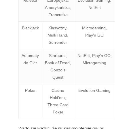
Ruletka
Europejska,
Evolution Gaming,
Amerykańska,
NetEnt
Francuska
Blackjack
Klasyczny,
Microgaming,
Multi Hand,
Play'n GO
Surrender
Automaty
Starburst,
NetEnt, Play'n GO,
do Gier
Book of Dead,
Microgaming
Gonzo’s
Quest
Poker
Casino
Evolution Gaming
Hold'em,
Three Card
Poker
Warto zauważyć, że nv kasyno oferuje gry od