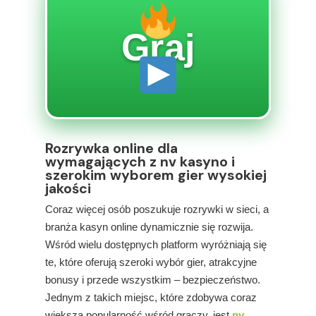
Graj
Rozrywka online dla
wymagających z nv kasyno i
szerokim wyborem gier wysokiej
jakości
Coraz więcej osób poszukuje rozrywki w sieci, a
branża kasyn online dynamicznie się rozwija.
Wśród wielu dostępnych platform wyróżniają się
te, które oferują szeroki wybór gier, atrakcyjne
bonusy i przede wszystkim – bezpieczeństwo.
Jednym z takich miejsc, które zdobywa coraz
większą popularność wśród graczy, jest
nv