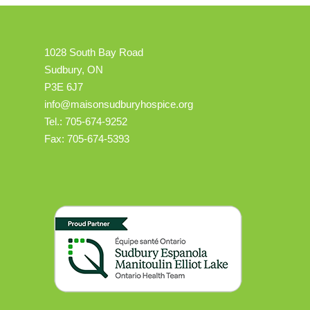
1028 South Bay Road
Sudbury, ON
P3E 6J7
info@maisonsudburyhospice.org
Tel.: 705-674-9252
Fax: 705-674-5393