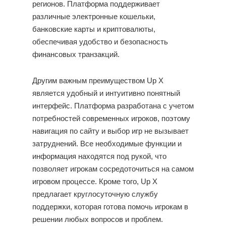
регионов. Платформа поддерживает
различные электронные кошельки,
банковские карты и криптовалюты,
обеспечивая удобство и безопасность
финансовых транзакций.
Другим важным преимуществом Up X
является удобный и интуитивно понятный
интерфейс. Платформа разработана с учетом
потребностей современных игроков, поэтому
навигация по сайту и выбор игр не вызывает
затруднений. Все необходимые функции и
информация находятся под рукой, что
позволяет игрокам сосредоточиться на самом
игровом процессе. Кроме того, Up X
предлагает круглосуточную службу
поддержки, которая готова помочь игрокам в
решении любых вопросов и проблем.