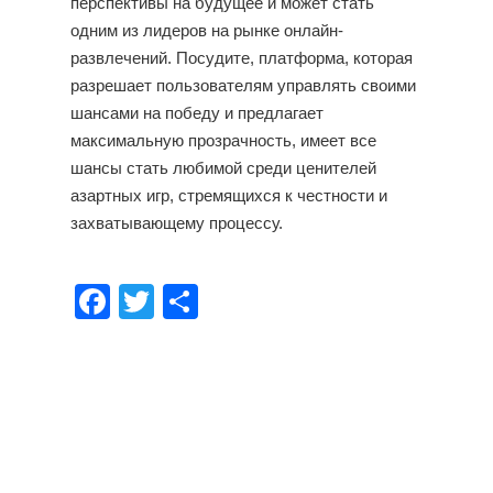
перспективы на будущее и может стать
одним из лидеров на рынке онлайн-
развлечений. Посудите, платформа, которая
разрешает пользователям управлять своими
шансами на победу и предлагает
максимальную прозрачность, имеет все
шансы стать любимой среди ценителей
азартных игр, стремящихся к честности и
захватывающему процессу.
Facebook
Twitter
Share