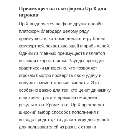
Преимущества платформы Up X для
игроков
Up X выделяется на фоне других онлайн-
платформ благодаря целому ряду
преимуществ, которые делают игру более
комфортной, захватывающей и прибыльной.
Одним из главных преимуществ является
высокая скорость игры. Раунды проходят
практически мгновенно, что позволяет
игрокам быстро проверять свою удачу и
получать моментальные выплаты. Это
особенно важно для тех, кто ценит динамику
и не хочет тратить время на ожидание
результатов. Кроме того, Up X предлагает
широкий выбор способов пополнения и
вывода средств, что делает игру доступной
для пользователей из разных стран и