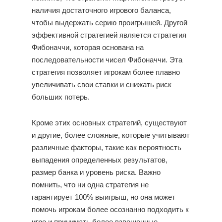
наличия достаточного игрового баланса,
чтобы выдержать серию проигрышей. Другой
эффективной стратегией является стратегия
Фибоначчи, которая основана на
последовательности чисел Фибоначчи. Эта
стратегия позволяет игрокам более плавно
увеличивать свои ставки и снижать риск
больших потерь.
Кроме этих основных стратегий, существуют
и другие, более сложные, которые учитывают
различные факторы, такие как вероятность
выпадения определенных результатов,
размер банка и уровень риска. Важно
помнить, что ни одна стратегия не
гарантирует 100% выигрыш, но она может
помочь игрокам более осознанно подходить к
игре и принимать более взвешенные