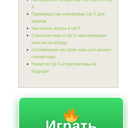
X
Преимущества платформы Up X для
игроков
Как начать играть в Up X
Стратегии игры в Up X: максимизация
шансов на победу
Оптимизация настроек игры для разных
стилей игры
Развитие Up X и перспективы на
будущее
Играть