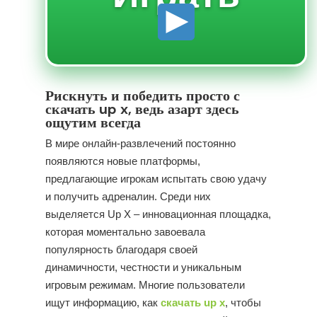
Рискнуть и победить просто с
скачать up x, ведь азарт здесь
ощутим всегда
В мире онлайн-развлечений постоянно
появляются новые платформы,
предлагающие игрокам испытать свою удачу
и получить адреналин. Среди них
выделяется Up X – инновационная площадка,
которая моментально завоевала
популярность благодаря своей
динамичности, честности и уникальным
игровым режимам. Многие пользователи
ищут информацию, как
скачать up x
, чтобы