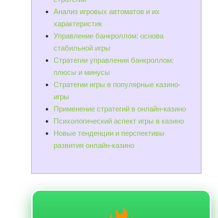
Анализ игровых автоматов и их
характеристик
Управление банкроллом: основа
стабильной игры
Стратегии управления банкроллом:
плюсы и минусы
Стратегии игры в популярные казино-
игры
Применение стратегий в онлайн-казино
Психологический аспект игры в казино
Новые тенденции и перспективы
развития онлайн-казино