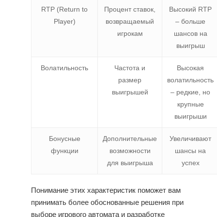
RTP (Return to
Процент ставок,
Высокий RTP
Player)
возвращаемый
– больше
игрокам
шансов на
выигрыш
Волатильность
Частота и
Высокая
размер
волатильность
выигрышей
– редкие, но
крупные
выигрыши
Бонусные
Дополнительные
Увеличивают
функции
возможности
шансы на
для выигрыша
успех
Понимание этих характеристик поможет вам
принимать более обоснованные решения при
выборе игрового автомата и разработке