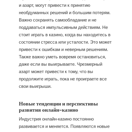
и азарт, могут привести к принятию
необдуманных решений и большим потерям.
Важно сохранять самообладание и не
поддаваться импульсивным действиям. Не
стоит играть в казино, когда вы находитесь в
состоянии стресса или усталости. Это может
привести к ошибкам и неверным решениям.
Также важно уметь вовремя остановиться,
даже если вы выигрываете. Чрезмерный
азарт может привести к тому, что вы
продолжите играть, пока не проиграете все
свои выигрыши.
Новые тенденции и перспективы
развития онлайн-казино
Индустрия онлайн-казино постоянно
развивается и меняется. Появляются новые