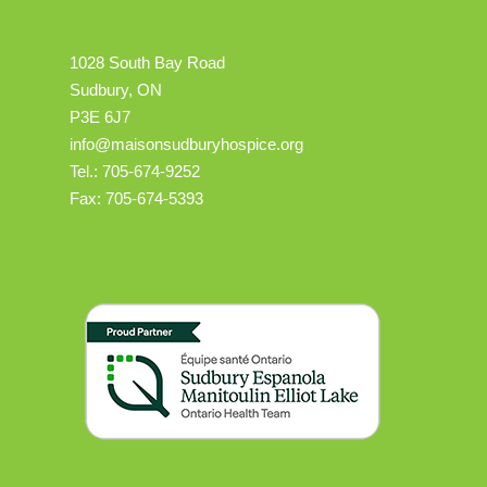
1028 South Bay Road
Sudbury, ON
P3E 6J7
info@maisonsudburyhospice.org
Tel.: 705-674-9252
Fax: 705-674-5393