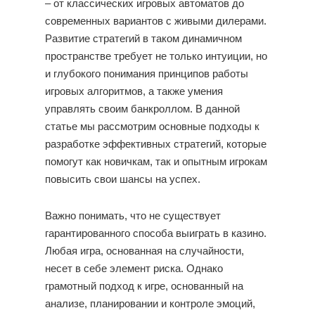
– от классических игровых автоматов до
современных вариантов с живыми дилерами.
Развитие стратегий в таком динамичном
пространстве требует не только интуиции, но
и глубокого понимания принципов работы
игровых алгоритмов, а также умения
управлять своим банкроллом. В данной
статье мы рассмотрим основные подходы к
разработке эффективных стратегий, которые
помогут как новичкам, так и опытным игрокам
повысить свои шансы на успех.
Важно понимать, что не существует
гарантированного способа выиграть в казино.
Любая игра, основанная на случайности,
несет в себе элемент риска. Однако
грамотный подход к игре, основанный на
анализе, планировании и контроле эмоций,