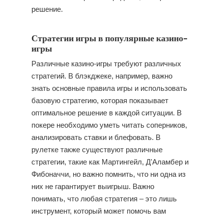
решение.
Стратегии игры в популярные казино-
игры
Различные казино-игры требуют различных
стратегий. В блэкджеке, например, важно
знать основные правила игры и использовать
базовую стратегию, которая показывает
оптимальное решение в каждой ситуации. В
покере необходимо уметь читать соперников,
анализировать ставки и блефовать. В
рулетке также существуют различные
стратегии, такие как Мартингейл, Д'Аламбер и
Фибоначчи, но важно помнить, что ни одна из
них не гарантирует выигрыш. Важно
понимать, что любая стратегия – это лишь
инструмент, который может помочь вам