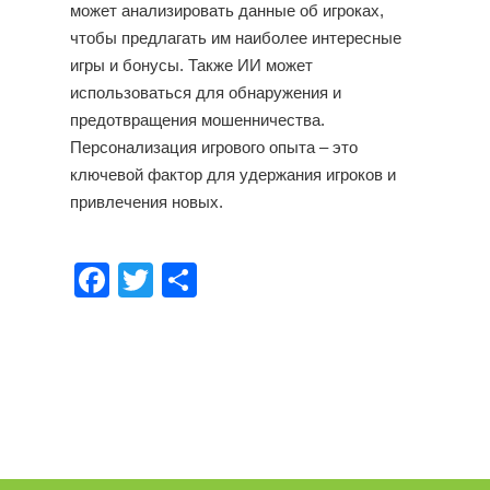
может анализировать данные об игроках,
чтобы предлагать им наиболее интересные
игры и бонусы. Также ИИ может
использоваться для обнаружения и
предотвращения мошенничества.
Персонализация игрового опыта – это
ключевой фактор для удержания игроков и
привлечения новых.
Facebook
Twitter
Share