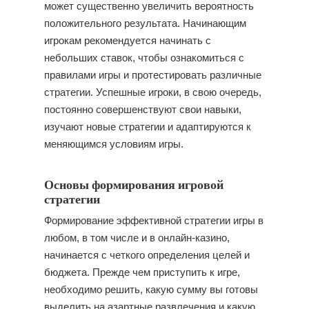
может существенно увеличить вероятность
положительного результата. Начинающим
игрокам рекомендуется начинать с
небольших ставок, чтобы ознакомиться с
правилами игры и протестировать различные
стратегии. Успешные игроки, в свою очередь,
постоянно совершенствуют свои навыки,
изучают новые стратегии и адаптируются к
меняющимся условиям игры.
Основы формирования игровой
стратегии
Формирование эффективной стратегии игры в
любом, в том числе и в онлайн-казино,
начинается с четкого определения целей и
бюджета. Прежде чем приступить к игре,
необходимо решить, какую сумму вы готовы
выделить на азартные развлечения и какую