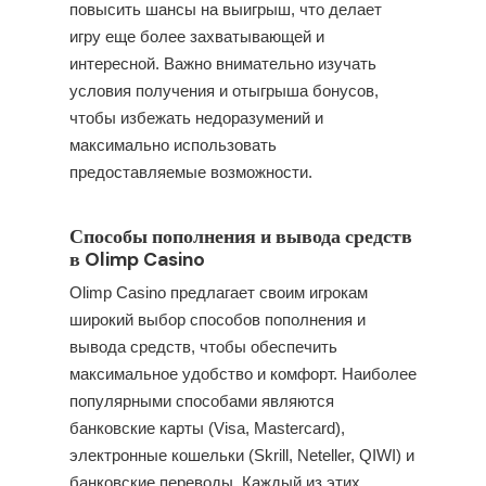
повысить шансы на выигрыш, что делает
игру еще более захватывающей и
интересной. Важно внимательно изучать
условия получения и отыгрыша бонусов,
чтобы избежать недоразумений и
максимально использовать
предоставляемые возможности.
Способы пополнения и вывода средств
в Olimp Casino
Olimp Casino предлагает своим игрокам
широкий выбор способов пополнения и
вывода средств, чтобы обеспечить
максимальное удобство и комфорт. Наиболее
популярными способами являются
банковские карты (Visa, Mastercard),
электронные кошельки (Skrill, Neteller, QIWI) и
банковские переводы. Каждый из этих