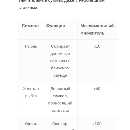
значительные суммы, даже с небольшими
ставками.
Символ
Функция
Максимальный
множитель
Рыбак
Собирает
x10
денежные
символы в
бонусном
раунде
Золотая
Денежный
x50
рыбка
символ,
приносящий
выигрыш
Удочка
Скаттер,
x100