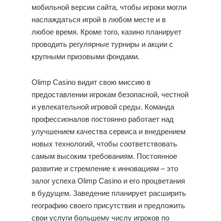
мобильной версии сайта, чтобы игроки могли
наслаждаться игрой в любом месте и в
любое время. Кроме того, казино планирует
проводить регулярные турниры и акции с
крупными призовыми фондами.
Olimp Casino видит свою миссию в
предоставлении игрокам безопасной, честной
и увлекательной игровой среды. Команда
профессионалов постоянно работает над
улучшением качества сервиса и внедрением
новых технологий, чтобы соответствовать
самым высоким требованиям. Постоянное
развитие и стремление к инновациям – это
залог успеха Olimp Casino и его процветания
в будущем. Заведение планирует расширить
географию своего присутствия и предложить
свои услуги большему числу игроков по