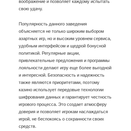
воображение и позволяет каждому испытать
свою удачу.
Популярность данного заведения
объясняется не только широким выбором
азартных игр, но и высоким уровнем сервиса,
удобным интерфейсом и щедрой бонусной
политикой. Регулярные акции,
привлекательные предложения и программы
лояльности делают игру еще более выгодной
и интересной. Безопасность и надежность
также являются приоритетами, поэтому
казино использует передовые технологии
шифрования данных и гарантирует честность
игрового процесса. Это создает атмосферу
доверия и позволяет игрокам наслаждаться
игрой, не беспокоясь о сохранности своих
средств.