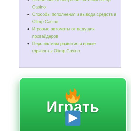
Casino
Способы пополнения и вывода средств в
Olimp Casino
Игровые автоматы от ведущих
провайдеров
Перспективы развития и новые
горизонты Olimp Casino
Играть