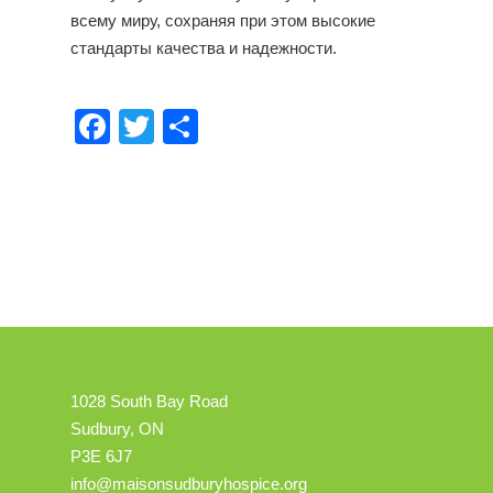
всему миру, сохраняя при этом высокие
стандарты качества и надежности.
Facebook
Twitter
Share
1028 South Bay Road
Sudbury, ON
P3E 6J7
info@maisonsudburyhospice.org