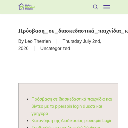
Skip
Menu
to
search
main
content
Πρόσβαση_σε_διασκεδαστικά_παιχνίδια_κ
By
Leo Therrien
Thursday July 2nd,
2026
Uncategorized
Πρόσβαση σε διασκεδαστικά παιχνίδια και
βίντεο με το piperspin login άμεσα και
γρήγορα
Κατανόηση της Διαδικασίας piperspin Login
Συμβουλές για μια Ασφαλή Σύνδεση