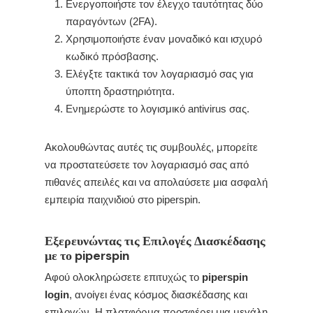
Ενεργοποιήστε τον έλεγχο ταυτότητας δύο
παραγόντων (2FA).
Χρησιμοποιήστε έναν μοναδικό και ισχυρό
κωδικό πρόσβασης.
Ελέγξτε τακτικά τον λογαριασμό σας για
ύποπτη δραστηριότητα.
Ενημερώστε το λογισμικό antivirus σας.
Ακολουθώντας αυτές τις συμβουλές, μπορείτε
να προστατεύσετε τον λογαριασμό σας από
πιθανές απειλές και να απολαύσετε μια ασφαλή
εμπειρία παιχνιδιού στο piperspin.
Εξερευνώντας τις Επιλογές Διασκέδασης
με το piperspin
Αφού ολοκληρώσετε επιτυχώς το
piperspin
login
, ανοίγει ένας κόσμος διασκέδασης και
επιλογών. Η πλατφόρμα προσφέρει μια μεγάλη