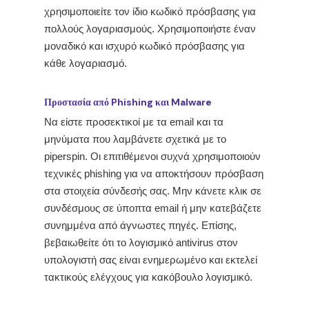
χρησιμοποιείτε τον ίδιο κωδικό πρόσβασης για
πολλούς λογαριασμούς. Χρησιμοποιήστε έναν
μοναδικό και ισχυρό κωδικό πρόσβασης για
κάθε λογαριασμό.
Προστασία από Phishing και Malware
Να είστε προσεκτικοί με τα email και τα
μηνύματα που λαμβάνετε σχετικά με το
piperspin. Οι επιτιθέμενοι συχνά χρησιμοποιούν
τεχνικές phishing για να αποκτήσουν πρόσβαση
στα στοιχεία σύνδεσής σας. Μην κάνετε κλικ σε
συνδέσμους σε ύποπτα email ή μην κατεβάζετε
συνημμένα από άγνωστες πηγές. Επίσης,
βεβαιωθείτε ότι το λογισμικό antivirus στον
υπολογιστή σας είναι ενημερωμένο και εκτελεί
τακτικούς ελέγχους για κακόβουλο λογισμικό.