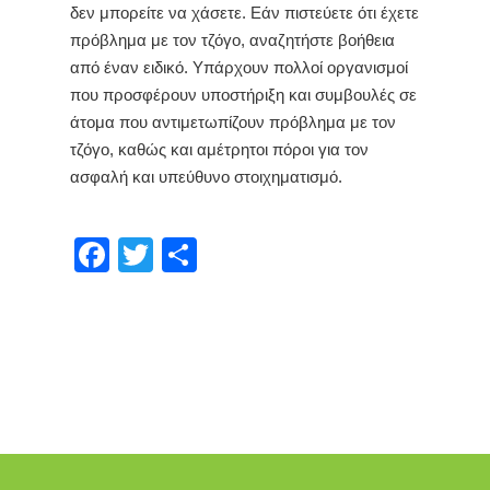
δεν μπορείτε να χάσετε. Εάν πιστεύετε ότι έχετε
πρόβλημα με τον τζόγο, αναζητήστε βοήθεια
από έναν ειδικό. Υπάρχουν πολλοί οργανισμοί
που προσφέρουν υποστήριξη και συμβουλές σε
άτομα που αντιμετωπίζουν πρόβλημα με τον
τζόγο, καθώς και αμέτρητοι πόροι για τον
ασφαλή και υπεύθυνο στοιχηματισμό.
Facebook
Twitter
Share