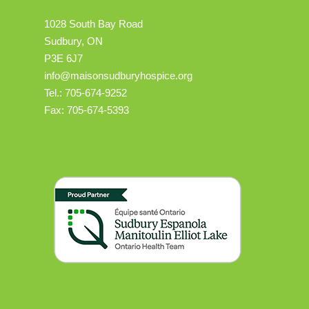
1028 South Bay Road
Sudbury, ON
P3E 6J7
info@maisonsudburyhospice.org
Tel.: 705-674-9252
Fax: 705-674-5393