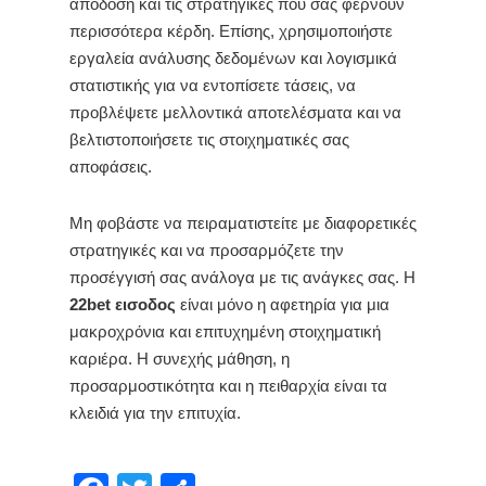
απόδοση και τις στρατηγικές που σας φέρνουν
περισσότερα κέρδη. Επίσης, χρησιμοποιήστε
εργαλεία ανάλυσης δεδομένων και λογισμικά
στατιστικής για να εντοπίσετε τάσεις, να
προβλέψετε μελλοντικά αποτελέσματα και να
βελτιστοποιήσετε τις στοιχηματικές σας
αποφάσεις.
Μη φοβάστε να πειραματιστείτε με διαφορετικές
στρατηγικές και να προσαρμόζετε την
προσέγγισή σας ανάλογα με τις ανάγκες σας. Η
22bet εισοδος
είναι μόνο η αφετηρία για μια
μακροχρόνια και επιτυχημένη στοιχηματική
καριέρα. Η συνεχής μάθηση, η
προσαρμοστικότητα και η πειθαρχία είναι τα
κλειδιά για την επιτυχία.