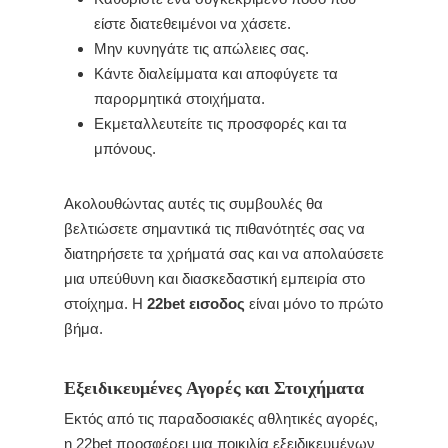
είστε διατεθειμένοι να χάσετε.
Μην κυνηγάτε τις απώλειες σας.
Κάντε διαλείμματα και αποφύγετε τα
παρορμητικά στοιχήματα.
Εκμεταλλευτείτε τις προσφορές και τα
μπόνους.
Ακολουθώντας αυτές τις συμβουλές θα
βελτιώσετε σημαντικά τις πιθανότητές σας να
διατηρήσετε τα χρήματά σας και να απολαύσετε
μια υπεύθυνη και διασκεδαστική εμπειρία στο
στοίχημα. Η
22bet εισοδος
είναι μόνο το πρώτο
βήμα.
Εξειδικευμένες Αγορές και Στοιχήματα
Εκτός από τις παραδοσιακές αθλητικές αγορές,
η 22bet προσφέρει μια ποικιλία εξειδικευμένων