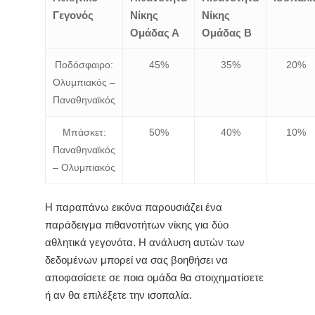
Γεγονός
Νίκης
Νίκης
Ομάδας Α
Ομάδας Β
Ποδόσφαιρο:
45%
35%
20%
Ολυμπιακός –
Παναθηναϊκός
Μπάσκετ:
50%
40%
10%
Παναθηναϊκός
– Ολυμπιακός
Η παραπάνω εικόνα παρουσιάζει ένα
παράδειγμα πιθανοτήτων νίκης για δύο
αθλητικά γεγονότα. Η ανάλυση αυτών των
δεδομένων μπορεί να σας βοηθήσει να
αποφασίσετε σε ποια ομάδα θα στοιχηματίσετε
ή αν θα επιλέξετε την ισοπαλία.