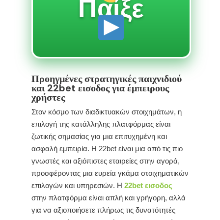
Παίξε
Προηγμένες στρατηγικές παιχνιδιού
και 22bet εισοδος για έμπειρους
χρήστες
Στον κόσμο των διαδικτυακών στοιχημάτων, η
επιλογή της κατάλληλης πλατφόρμας είναι
ζωτικής σημασίας για μια επιτυχημένη και
ασφαλή εμπειρία. Η 22bet είναι μια από τις πιο
γνωστές και αξιόπιστες εταιρείες στην αγορά,
προσφέροντας μια ευρεία γκάμα στοιχηματικών
επιλογών και υπηρεσιών. Η
22bet εισοδος
στην πλατφόρμα είναι απλή και γρήγορη, αλλά
για να αξιοποιήσετε πλήρως τις δυνατότητές