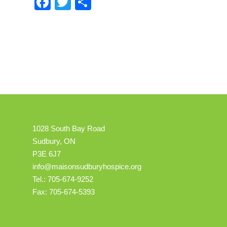
Facebook
Twitter
Share
1028 South Bay Road
Sudbury, ON
P3E 6J7
info@maisonsudburyhospice.org
Tel.: 705-674-9252
Fax: 705-674-5393