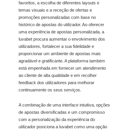
favoritos, a escolha de diferentes layouts e
temas visuais e a receção de ofertas e
promoções personalizadas com base no
histórico de apostas do utilizador. Ao oferecer
uma experiência de apostas personalizada, a
luvabet procura aumentar o envolvimento dos
utilizadores, fortalecer a sua fidelidade e
proporcionar um ambiente de apostas mais
agradável e gratificante. A plataforma também
está empenhada em fornecer um atendimento
ao cliente de alta qualidade e em recolher
feedback dos utilizadores para melhorar
continuamente os seus serviços.
A combinação de uma interface intuitiva, opções
de apostas diversificadas e um compromisso
com a personalização da experiência do
utilizador posiciona a luvabet como uma opção