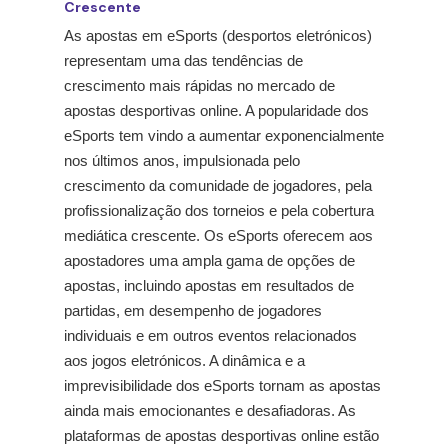
Crescente
As apostas em eSports (desportos eletrónicos)
representam uma das tendências de
crescimento mais rápidas no mercado de
apostas desportivas online. A popularidade dos
eSports tem vindo a aumentar exponencialmente
nos últimos anos, impulsionada pelo
crescimento da comunidade de jogadores, pela
profissionalização dos torneios e pela cobertura
mediática crescente. Os eSports oferecem aos
apostadores uma ampla gama de opções de
apostas, incluindo apostas em resultados de
partidas, em desempenho de jogadores
individuais e em outros eventos relacionados
aos jogos eletrónicos. A dinâmica e a
imprevisibilidade dos eSports tornam as apostas
ainda mais emocionantes e desafiadoras. As
plataformas de apostas desportivas online estão