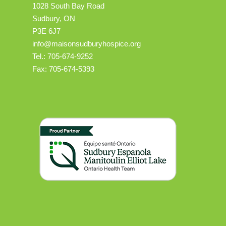
1028 South Bay Road
Sudbury, ON
P3E 6J7
info@maisonsudburyhospice.org
Tel.: 705-674-9252
Fax: 705-674-5393