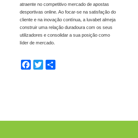
atraente no competitivo mercado de apostas
desportivas online. Ao focar-se na satisfação do
cliente e na inovação contínua, a luvabet almeja
construir uma relação duradoura com os seus
utilizadores e consolidar a sua posição como
líder de mercado.
Facebook
Twitter
Share