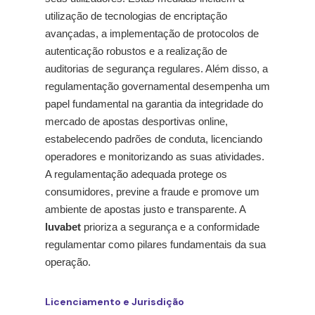
utilização de tecnologias de encriptação
avançadas, a implementação de protocolos de
autenticação robustos e a realização de
auditorias de segurança regulares. Além disso, a
regulamentação governamental desempenha um
papel fundamental na garantia da integridade do
mercado de apostas desportivas online,
estabelecendo padrões de conduta, licenciando
operadores e monitorizando as suas atividades.
A regulamentação adequada protege os
consumidores, previne a fraude e promove um
ambiente de apostas justo e transparente. A
luvabet
prioriza a segurança e a conformidade
regulamentar como pilares fundamentais da sua
operação.
Licenciamento e Jurisdição