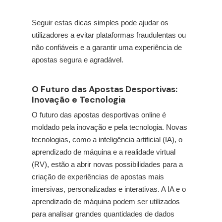
Seguir estas dicas simples pode ajudar os
utilizadores a evitar plataformas fraudulentas ou
não confiáveis e a garantir uma experiência de
apostas segura e agradável.
O Futuro das Apostas Desportivas:
Inovação e Tecnologia
O futuro das apostas desportivas online é
moldado pela inovação e pela tecnologia. Novas
tecnologias, como a inteligência artificial (IA), o
aprendizado de máquina e a realidade virtual
(RV), estão a abrir novas possibilidades para a
criação de experiências de apostas mais
imersivas, personalizadas e interativas. A IA e o
aprendizado de máquina podem ser utilizados
para analisar grandes quantidades de dados