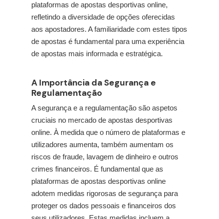
plataformas de apostas desportivas online,
refletindo a diversidade de opções oferecidas
aos apostadores. A familiaridade com estes tipos
de apostas é fundamental para uma experiência
de apostas mais informada e estratégica.
A Importância da Segurança e
Regulamentação
A segurança e a regulamentação são aspetos
cruciais no mercado de apostas desportivas
online. À medida que o número de plataformas e
utilizadores aumenta, também aumentam os
riscos de fraude, lavagem de dinheiro e outros
crimes financeiros. É fundamental que as
plataformas de apostas desportivas online
adotem medidas rigorosas de segurança para
proteger os dados pessoais e financeiros dos
seus utilizadores. Estas medidas incluem a