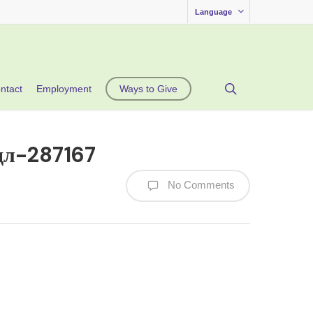
Language
search
ntact
Employment
Ways to Give
л-287167
No Comments