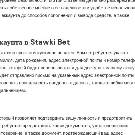
ровень безопасности. В этой статье мы детально разберем вс
ить собственное мнение о ее надежности и удобстве использова
 аккаунта до способов пополнения и вывода средств, а также
каунта в Stawki Bet
аточно прост и интуитивно понятен. Вам потребуется указать
милия, дата рождения, адрес электронной почты и номер телеф
ь, который будет использоваться для доступа к вашему аккау
удет отправлено письмо на указанный адрес электронной почты
оверять правильность введенных данных, так как ошибки могу
 дальнейшем.
оторый позволяет подтвердить вашу личность и предотвратить
требуется предоставить копии документов, удостоверяющих
остоверение, а также документ, подтверждающий ваш адрес