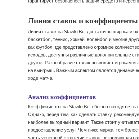
гарантирует безопасность ваших средств и персо
Линия ставок и коэффициенты
Линия ставок на Stawki Bet достаточно широка и 
баскетбол, теннис, хоккей, волейбол и многие др
как футбол, где представлено огромное количеств
исходов, доступны различные дополнительные став
другое. Разнообразие ставок позволяет игрокам 
на выигрыш. Важным аспектом является динамическ
ходе матча.
Анализ коэффициентов
Коэффициенты на Stawki Bet обычно находятся на 
Однако, перед тем, как сделать ставку, рекоменд
наиболее выгодный вариант. Также стоит учитыват
предоставление услуг. Чем ниже маржа, тем более
часть успешной стратегии ставок, позволяющая н