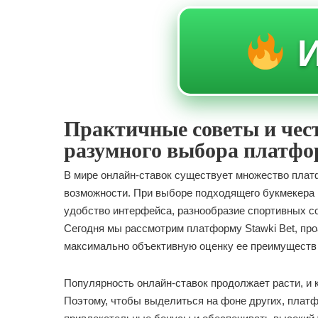
И
Практичные советы и чес
разумного выбора платфо
В мире онлайн-ставок существует множество платф
возможности. При выборе подходящего букмекера 
удобство интерфейса, разнообразие спортивных со
Сегодня мы рассмотрим платформу Stawki Bet, пр
максимально объективную оценку ее преимуществ 
Популярность онлайн-ставок продолжает расти, и 
Поэтому, чтобы выделиться на фоне других, плат