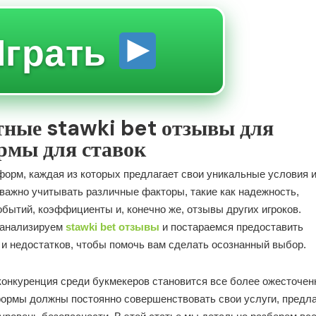
грать
тные stawki bet отзывы для
рмы для ставок
орм, каждая из которых предлагает свои уникальные условия 
важно учитывать различные факторы, такие как надежность,
бытий, коэффициенты и, конечно же, отзывы других игроков.
оанализируем
stawki bet отзывы
и постараемся предоставить
и недостатков, чтобы помочь вам сделать осознанный выбор.
конкуренция среди букмекеров становится все более ожесточен
формы должны постоянно совершенствовать свои услуги, предла