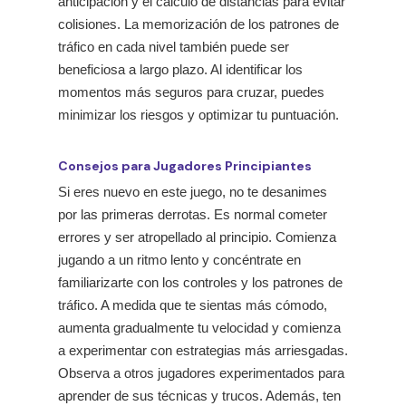
anticipación y el cálculo de distancias para evitar
colisiones. La memorización de los patrones de
tráfico en cada nivel también puede ser
beneficiosa a largo plazo. Al identificar los
momentos más seguros para cruzar, puedes
minimizar los riesgos y optimizar tu puntuación.
Consejos para Jugadores Principiantes
Si eres nuevo en este juego, no te desanimes
por las primeras derrotas. Es normal cometer
errores y ser atropellado al principio. Comienza
jugando a un ritmo lento y concéntrate en
familiarizarte con los controles y los patrones de
tráfico. A medida que te sientas más cómodo,
aumenta gradualmente tu velocidad y comienza
a experimentar con estrategias más arriesgadas.
Observa a otros jugadores experimentados para
aprender de sus técnicas y trucos. Además, ten