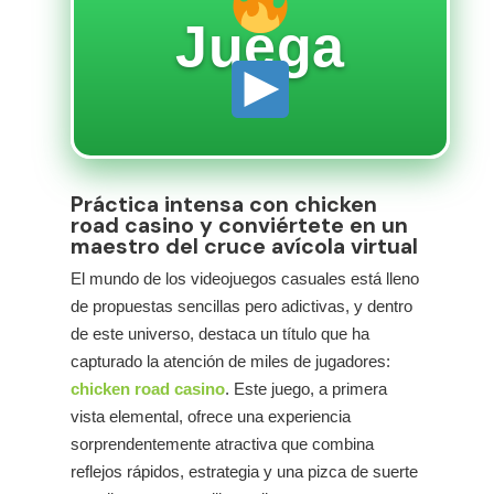
Juega
Práctica intensa con chicken
road casino y conviértete en un
maestro del cruce avícola virtual
El mundo de los videojuegos casuales está lleno
de propuestas sencillas pero adictivas, y dentro
de este universo, destaca un título que ha
capturado la atención de miles de jugadores:
chicken road casino
. Este juego, a primera
vista elemental, ofrece una experiencia
sorprendentemente atractiva que combina
reflejos rápidos, estrategia y una pizca de suerte