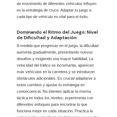
de movimiento de diferentes vehículos influyen
en la estrategia de cruce. Adaptar tu juego a
cada tipo de vehículo es vital para el éxito.
Dominando el Ritmo del Juego: Nivel
de Dificultad y Adaptación
A medida que progresas en el juego, la dificultad
aumenta gradualmente, presentando nuevos
desafíos y exigiendo una mayor habilidad. La
velocidad del tráfico se incrementa, aparecen
más vehículos en la carretera y se introducen
obstáculos adicionales. Es crucial adaptarse a
estos cambios y ajustar tu estrategia en
consecuencia. No intentes aplicar la misma
táctica en todos los niveles; experimenta con
diferentes enfoques para encontrar lo que
funciona mejor en cada situación. Practica la