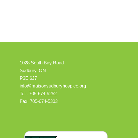
1028 South Bay Road
Sudbury, ON
P3E 6J7
info@maisonsudburyhospice.org
Tel.: 705-674-9252
Fax: 705-674-5393