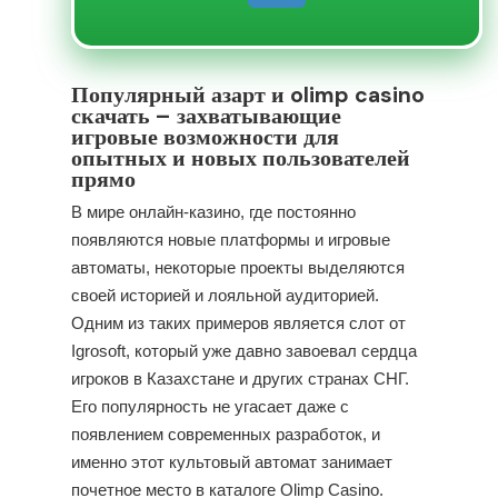
Популярный азарт и olimp casino
скачать – захватывающие
игровые возможности для
опытных и новых пользователей
прямо
В мире онлайн-казино, где постоянно
появляются новые платформы и игровые
автоматы, некоторые проекты выделяются
своей историей и лояльной аудиторией.
Одним из таких примеров является слот от
Igrosoft, который уже давно завоевал сердца
игроков в Казахстане и других странах СНГ.
Его популярность не угасает даже с
появлением современных разработок, и
именно этот культовый автомат занимает
почетное место в каталоге Olimp Casino.