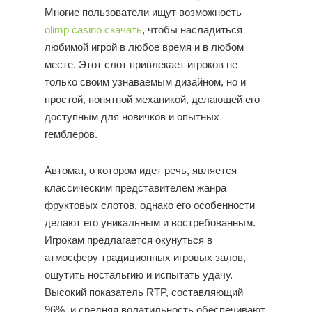
Многие пользователи ищут возможность
olimp casino скачать
, чтобы насладиться
любимой игрой в любое время и в любом
месте. Этот слот привлекает игроков не
только своим узнаваемым дизайном, но и
простой, понятной механикой, делающей его
доступным для новичков и опытных
гемблеров.
Автомат, о котором идет речь, является
классическим представителем жанра
фруктовых слотов, однако его особенности
делают его уникальным и востребованным.
Игрокам предлагается окунуться в
атмосферу традиционных игровых залов,
ощутить ностальгию и испытать удачу.
Высокий показатель RTP, составляющий
96%, и средняя волатильность обеспечивают