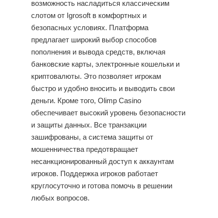
возможность насладиться классическим
слотом от Igrosoft в комфортных и
безопасных условиях. Платформа
предлагает широкий выбор способов
пополнения и вывода средств, включая
банковские карты, электронные кошельки и
криптовалюты. Это позволяет игрокам
быстро и удобно вносить и выводить свои
деньги. Кроме того, Olimp Casino
обеспечивает высокий уровень безопасности
и защиты данных. Все транзакции
зашифрованы, а система защиты от
мошенничества предотвращает
несанкционированный доступ к аккаунтам
игроков. Поддержка игроков работает
круглосуточно и готова помочь в решении
любых вопросов.