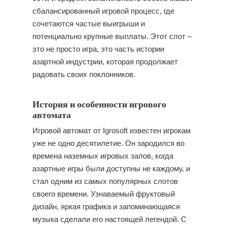
сбалансированный игровой процесс, где
сочетаются частые выигрыши и
потенциально крупные выплаты. Этот слот –
это не просто игра, это часть истории
азартной индустрии, которая продолжает
радовать своих поклонников.
История и особенности игрового
автомата
Игровой автомат от Igrosoft известен игрокам
уже не одно десятилетие. Он зародился во
времена наземных игровых залов, когда
азартные игры были доступны не каждому, и
стал одним из самых популярных слотов
своего времени. Узнаваемый фруктовый
дизайн, яркая графика и запоминающаяся
музыка сделали его настоящей легендой. С