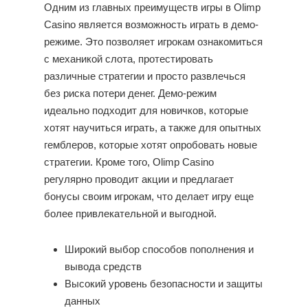
Одним из главных преимуществ игры в Olimp
Casino является возможность играть в демо-
режиме. Это позволяет игрокам ознакомиться
с механикой слота, протестировать
различные стратегии и просто развлечься
без риска потери денег. Демо-режим
идеально подходит для новичков, которые
хотят научиться играть, а также для опытных
гемблеров, которые хотят опробовать новые
стратегии. Кроме того, Olimp Casino
регулярно проводит акции и предлагает
бонусы своим игрокам, что делает игру еще
более привлекательной и выгодной.
Широкий выбор способов пополнения и
вывода средств
Высокий уровень безопасности и защиты
данных