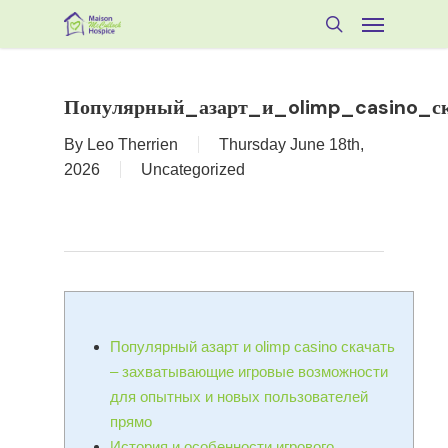
Skip
Menu
to
search
main
content
Популярный_азарт_и_olimp_casino_ск
By
Leo Therrien
Thursday June 18th,
2026
Uncategorized
Популярный азарт и olimp casino скачать
– захватывающие игровые возможности
для опытных и новых пользователей
прямо
История и особенности игрового