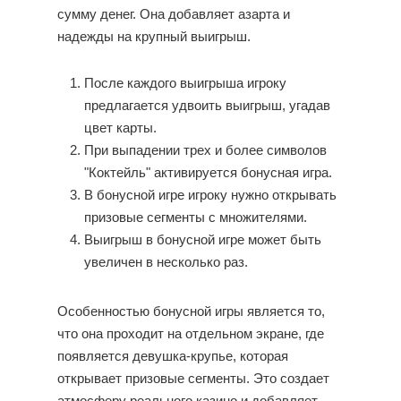
сумму денег. Она добавляет азарта и
надежды на крупный выигрыш.
После каждого выигрыша игроку
предлагается удвоить выигрыш, угадав
цвет карты.
При выпадении трех и более символов
"Коктейль" активируется бонусная игра.
В бонусной игре игроку нужно открывать
призовые сегменты с множителями.
Выигрыш в бонусной игре может быть
увеличен в несколько раз.
Особенностью бонусной игры является то,
что она проходит на отдельном экране, где
появляется девушка-крупье, которая
открывает призовые сегменты. Это создает
атмосферу реального казино и добавляет