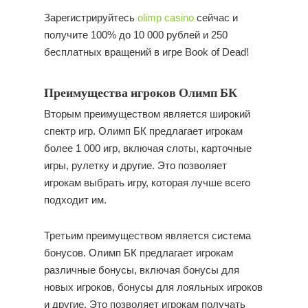
Зарегистрируйтесь
olimp casino
сейчас и
получите 100% до 10 000 рублей и 250
бесплатных вращений в игре Book of Dead!
Преимущества игроков Олимп БК
Вторым преимуществом является широкий
спектр игр. Олимп БК предлагает игрокам
более 1 000 игр, включая слоты, карточные
игры, рулетку и другие. Это позволяет
игрокам выбрать игру, которая лучше всего
подходит им.
Третьим преимуществом является система
бонусов. Олимп БК предлагает игрокам
различные бонусы, включая бонусы для
новых игроков, бонусы для лояльных игроков
и другие. Это позволяет игрокам получать