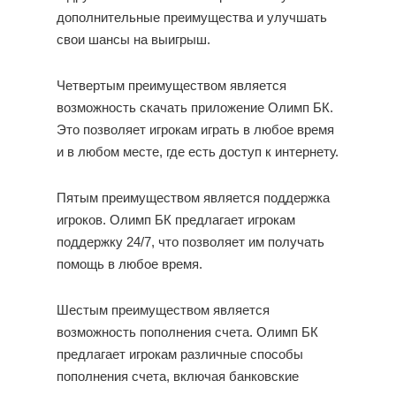
дополнительные преимущества и улучшать
свои шансы на выигрыш.
Четвертым преимуществом является
возможность скачать приложение Олимп БК.
Это позволяет игрокам играть в любое время
и в любом месте, где есть доступ к интернету.
Пятым преимуществом является поддержка
игроков. Олимп БК предлагает игрокам
поддержку 24/7, что позволяет им получать
помощь в любое время.
Шестым преимуществом является
возможность пополнения счета. Олимп БК
предлагает игрокам различные способы
пополнения счета, включая банковские