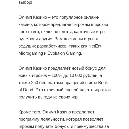
выбор!
Олимп Казино – это популярное онлайн-
казино, которое предлагает игрокам широкий
спектр игр, включая слоты, карточные игры,
рулетку и другие. Вам доступны игры от
ведущих разработчиков, таких как NetEnt,
Microgaming и Evolution Gaming.
Олимп Казино предлагает новый бонус для
новых игроков – 100% до 10 000 рублей, а
также 250 бесплатных вращений в игре Book
of Dead. Это отличный способ начать играть и
получить выгоду из своих игр.
Кроме того, Олимп Казино предлагает
программу лояльности, которая позволяет
игрокам получать бонусы и преимущества за