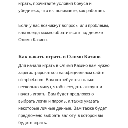
играть, прочитайте условия бонуса и
убедитесь, что вы понимаете, как работает.
Если у вас возникнут вопросы или проблемы,
вам всегда можно обратиться к поддержке
Олимп Казино.
Как начать играть в Олимп Казино
Для начала играть в Олимп Казино вам нужно
зарегистрироваться на официальном сайте
olimpbet.com. Вам потребуется только
несколько минут, чтобы создать аккаунт и
начать играть. Вам будет предложено
выбрать логин и пароль, а также указать
некоторые личные данные. Вам также будет
предложено выбрать валюту, в которой вы
будете играть.