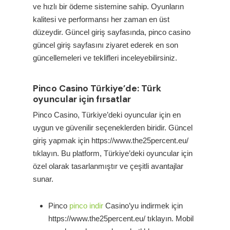
ve hızlı bir ödeme sistemine sahip. Oyunların
kalitesi ve performansı her zaman en üst
düzeydir. Güncel giriş sayfasında, pinco casino
güncel giriş sayfasını ziyaret ederek en son
güncellemeleri ve teklifleri inceleyebilirsiniz.
Pinco Casino Türkiye’de: Türk
oyuncular için fırsatlar
Pinco Casino, Türkiye’deki oyuncular için en
uygun ve güvenilir seçeneklerden biridir. Güncel
giriş yapmak için https://www.the25percent.eu/
tıklayın. Bu platform, Türkiye’deki oyuncular için
özel olarak tasarlanmıştır ve çeşitli avantajlar
sunar.
Pinco
pinco indir
Casino’yu indirmek için
https://www.the25percent.eu/ tıklayın. Mobil