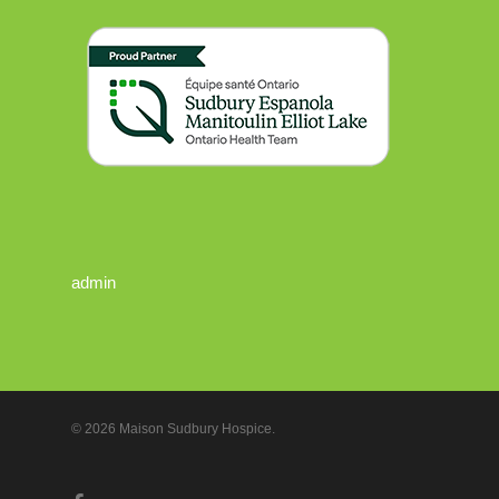
admin
© 2026 Maison Sudbury Hospice.