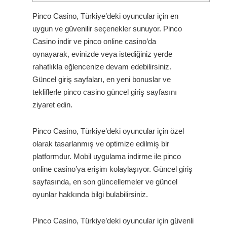
Pinco Casino, Türkiye’deki oyuncular için en
uygun ve güvenilir seçenekler sunuyor. Pinco
Casino indir ve pinco online casino’da
oynayarak, evinizde veya istediğiniz yerde
rahatlıkla eğlencenize devam edebilirsiniz.
Güncel giriş sayfaları, en yeni bonuslar ve
tekliflerle pinco casino güncel giriş sayfasını
ziyaret edin.
Pinco Casino, Türkiye’deki oyuncular için özel
olarak tasarlanmış ve optimize edilmiş bir
platformdur. Mobil uygulama indirme ile pinco
online casino’ya erişim kolaylaşıyor. Güncel giriş
sayfasında, en son güncellemeler ve güncel
oyunlar hakkında bilgi bulabilirsiniz.
Pinco Casino, Türkiye’deki oyuncular için güvenli