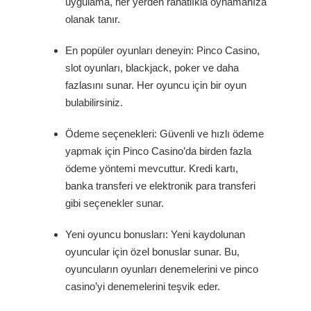
uygulama, her yerden rahatlıkla oynamanıza
olanak tanır.
En popüler oyunları deneyin: Pinco Casino,
slot oyunları, blackjack, poker ve daha
fazlasını sunar. Her oyuncu için bir oyun
bulabilirsiniz.
Ödeme seçenekleri: Güvenli ve hızlı ödeme
yapmak için Pinco Casino’da birden fazla
ödeme yöntemi mevcuttur. Kredi kartı,
banka transferi ve elektronik para transferi
gibi seçenekler sunar.
Yeni oyuncu bonusları: Yeni kaydolunan
oyuncular için özel bonuslar sunar. Bu,
oyuncuların oyunları denemelerini ve pinco
casino’yi denemelerini teşvik eder.