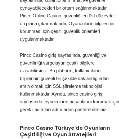
sayfasında, kullanıcıların rahat ve güvenle
oynayabilecekleri bir ortam sağlanmaktadır.
Pinco Online Casino, güvenliği en üst düzeyde
ön plana çıkarmaktadır. Oyuncuların bilgilerinin
korunması için çeşitli güvenlik önlemleri
uygulanmaktadır.
Pinco Casino giriş sayfasında, güvenliği ve
güvenilirliği vurgulayan çeşitli bilgilere
ulaşabilirsiniz. Bu platform, kullanıcıların
bilgilerinin güvenli bir şekilde saklandığından
emin olmak için SSL şifreleme teknolojisi
kullanmaktadır. Ayrıca, pinco casino giriş
sayfasında, oyuncuların hesaplarını korumak için
gerekli adımları adım adım gösterebilirsiniz.
Pinco Casino Türkiye’de Oyunların
Çeşitliliği ve Oyun Stratejileri