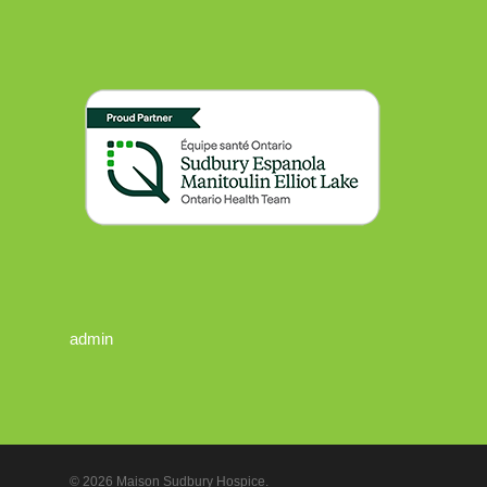
admin
© 2026 Maison Sudbury Hospice.