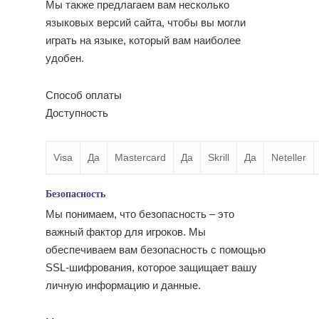
Мы также предлагаем вам несколько
языковых версий сайта, чтобы вы могли
играть на языке, который вам наиболее
удобен.
Способ оплаты
Доступность
Visa
Да
Mastercard
Да
Skrill
Да
Neteller
Безопасность
Мы понимаем, что безопасность – это
важный фактор для игроков. Мы
обеспечиваем вам безопасность с помощью
SSL-шифрования, которое защищает вашу
личную информацию и данные.