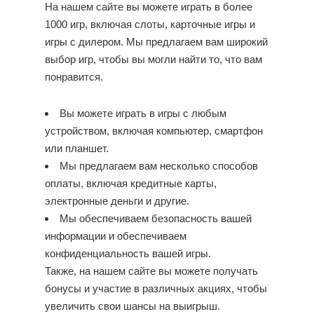
На нашем сайте вы можете играть в более
1000 игр, включая слоты, карточные игры и
игры с дилером. Мы предлагаем вам широкий
выбор игр, чтобы вы могли найти то, что вам
понравится.
Вы можете играть в игры с любым
устройством, включая компьютер, смартфон
или планшет.
Мы предлагаем вам несколько способов
оплаты, включая кредитные карты,
электронные деньги и другие.
Мы обеспечиваем безопасность вашей
информации и обеспечиваем
конфиденциальность вашей игры.
Также, на нашем сайте вы можете получать
бонусы и участие в различных акциях, чтобы
увеличить свои шансы на выигрыш.