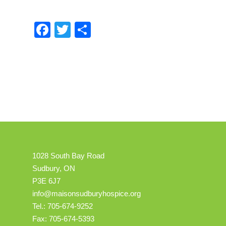
Facebook
Twitter
Share
1028 South Bay Road
Sudbury, ON
P3E 6J7
info@maisonsudburyhospice.org
Tel.: 705-674-9252
Fax: 705-674-5393