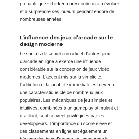
probable que «chickenroad» continuera à évoluer
et à surprendre ses joueurs pendant encore de
nombreuses années.
L'influence des jeux d'arcade sur le
design moderne
Le succès de «chickenroad» et d'autres jeux
d’arcade en ligne a exercé une influence
considérable sur la conception de jeux vidéo
modernes. L'accent mis sur la simplicité,
l'addiction et la jouabilité immédiate est devenu
une caractéristique clé de nombreux jeux
populaires. Les mécaniques de jeu simples et
intuitives, combinées à un gameplay stimulant et
gratifiant, sont souvent privilégiées par les
développeurs. L'importance du score élevé et
des classements en ligne est également un
héritage des jeux d'arcade, qui encourage la