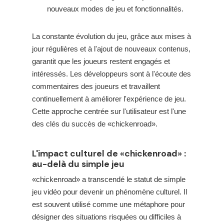
nouveaux modes de jeu et fonctionnalités.
La constante évolution du jeu, grâce aux mises à
jour régulières et à l'ajout de nouveaux contenus,
garantit que les joueurs restent engagés et
intéressés. Les développeurs sont à l'écoute des
commentaires des joueurs et travaillent
continuellement à améliorer l'expérience de jeu.
Cette approche centrée sur l'utilisateur est l'une
des clés du succès de «chickenroad».
L'impact culturel de «chickenroad» :
au-delà du simple jeu
«chickenroad» a transcendé le statut de simple
jeu vidéo pour devenir un phénomène culturel. Il
est souvent utilisé comme une métaphore pour
désigner des situations risquées ou difficiles à