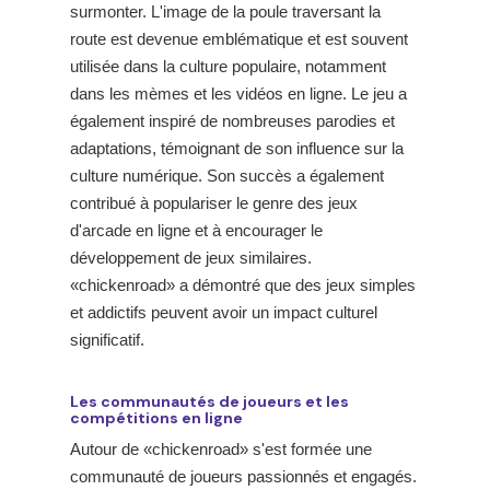
surmonter. L'image de la poule traversant la
route est devenue emblématique et est souvent
utilisée dans la culture populaire, notamment
dans les mèmes et les vidéos en ligne. Le jeu a
également inspiré de nombreuses parodies et
adaptations, témoignant de son influence sur la
culture numérique. Son succès a également
contribué à populariser le genre des jeux
d'arcade en ligne et à encourager le
développement de jeux similaires.
«chickenroad» a démontré que des jeux simples
et addictifs peuvent avoir un impact culturel
significatif.
Les communautés de joueurs et les
compétitions en ligne
Autour de «chickenroad» s'est formée une
communauté de joueurs passionnés et engagés.