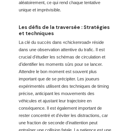
aléatoirement, ce qui rend chaque tentative
unique et imprévisible.
Les défis de la traversée : Stratégies
et techniques
La clé du succès dans «chickenroad» réside
dans une observation attentive du trafic. Il est
crucial d'étudier les schémas de circulation et
d'identifier les moments sûrs pour se lancer.
Attendre le bon moment est souvent plus
important que de se précipiter. Les joueurs
expérimentés utilisent des techniques de timing
précise, anticipant les mouvements des
véhicules et ajustant leur trajectoire en
conséquence. Il est également important de
rester concentré et d'éviter les distractions, car
une fraction de seconde d'inattention peut
entraîner une collision fatale. La patience est une