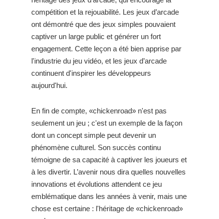
compétition et la rejouabilité. Les jeux d’arcade
ont démontré que des jeux simples pouvaient
captiver un large public et générer un fort
engagement. Cette leçon a été bien apprise par
l'industrie du jeu vidéo, et les jeux d’arcade
continuent d'inspirer les développeurs
aujourd'hui.
En fin de compte, «chickenroad» n'est pas
seulement un jeu ; c'est un exemple de la façon
dont un concept simple peut devenir un
phénomène culturel. Son succès continu
témoigne de sa capacité à captiver les joueurs et
à les divertir. L’avenir nous dira quelles nouvelles
innovations et évolutions attendent ce jeu
emblématique dans les années à venir, mais une
chose est certaine : l'héritage de «chickenroad»