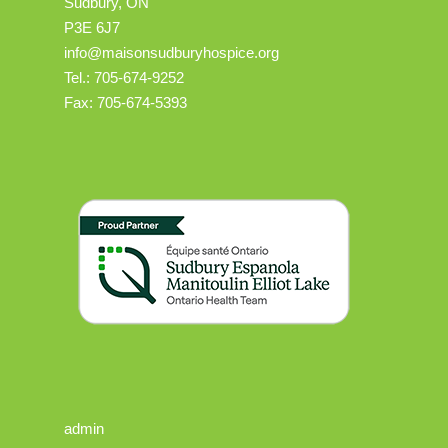
Sudbury, ON
P3E 6J7
info@maisonsudburyhospice.org
Tel.: 705-674-9252
Fax: 705-674-5393
admin