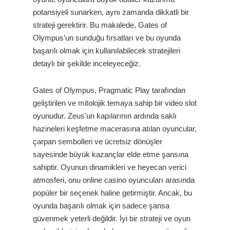
potansiyeli sunarken, aynı zamanda dikkatli bir
strateji gerektirir. Bu makalede, Gates of
Olympus’un sunduğu fırsatları ve bu oyunda
başarılı olmak için kullanılabilecek stratejileri
detaylı bir şekilde inceleyeceğiz.
Gates of Olympus, Pragmatic Play tarafından
geliştirilen ve mitolojik temaya sahip bir video slot
oyunudur. Zeus'un kapılarının ardında saklı
hazineleri keşfetme macerasına atılan oyuncular,
çarpan sembolleri ve ücretsiz dönüşler
sayesinde büyük kazançlar elde etme şansına
sahiptir. Oyunun dinamikleri ve heyecan verici
atmosferi, onu online casino oyuncuları arasında
popüler bir seçenek haline getirmiştir. Ancak, bu
oyunda başarılı olmak için sadece şansa
güvenmek yeterli değildir. İyi bir strateji ve oyun