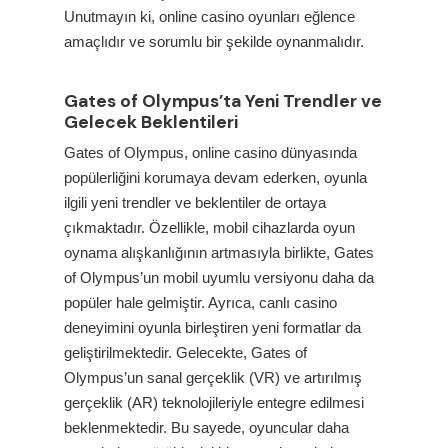
Unutmayın ki, online casino oyunları eğlence
amaçlıdır ve sorumlu bir şekilde oynanmalıdır.
Gates of Olympus’ta Yeni Trendler ve
Gelecek Beklentileri
Gates of Olympus, online casino dünyasında
popülerliğini korumaya devam ederken, oyunla
ilgili yeni trendler ve beklentiler de ortaya
çıkmaktadır. Özellikle, mobil cihazlarda oyun
oynama alışkanlığının artmasıyla birlikte, Gates
of Olympus’un mobil uyumlu versiyonu daha da
popüler hale gelmiştir. Ayrıca, canlı casino
deneyimini oyunla birleştiren yeni formatlar da
geliştirilmektedir. Gelecekte, Gates of
Olympus’un sanal gerçeklik (VR) ve artırılmış
gerçeklik (AR) teknolojileriyle entegre edilmesi
beklenmektedir. Bu sayede, oyuncular daha