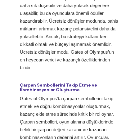
daha sık düşebilir ve daha yüksek değerlere
ulaşabilir, bu da oyunculara önemli ödüller
kazandırabilir. Ücretsiz dönüşler modunda, bahis
miktarını artırmak kazanç potansiyelini daha da
yükseltebilir. Ancak, bu stratejiyi kullanırken
dikkatli olmak ve bütçeyi aşmamak önemlidir.
Ücretsiz dönüşler modu, Gates of Olympus’un
en heyecan verici ve kazançlı özelliklerinden
biridir.
Çarpan Sembollerini Takip Etme ve
Kombinasyonlar Oluşturma
Gates of Olympus’ta çarpan sembollerini takip
etmek ve doğru kombinasyonlar oluşturmak,
kazanç elde etme sürecinde kritik bir rol oynar.
Çarpan sembolleri, oyun alanına düştüklerinde
belirli bir çarpan değeri kazanır ve kazanan
kombinasyonların değerini artırır. Oyuncular,