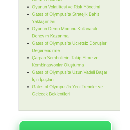
Oyunun Volatilitesi ve Risk Yönetimi
Gates of Olympus’ta Stratejik Bahis
Yaklaşımları
Oyunun Demo Modunu Kullanarak
Deneyim Kazanma
Gates of Olympus’ta Ücretsiz Dönüşleri
Değerlendirme
Çarpan Sembollerini Takip Etme ve
Kombinasyonlar Oluşturma
Gates of Olympus’ta Uzun Vadeli Başarı
İçin İpuçları
Gates of Olympus’ta Yeni Trendler ve
Gelecek Beklentileri