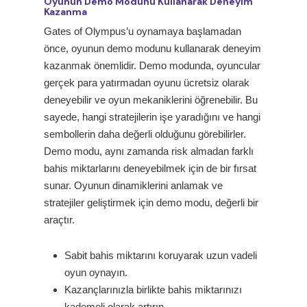
Oyunun Demo Modunu Kullanarak Deneyim
Kazanma
Gates of Olympus’u oynamaya başlamadan
önce, oyunun demo modunu kullanarak deneyim
kazanmak önemlidir. Demo modunda, oyuncular
gerçek para yatırmadan oyunu ücretsiz olarak
deneyebilir ve oyun mekaniklerini öğrenebilir. Bu
sayede, hangi stratejilerin işe yaradığını ve hangi
sembollerin daha değerli olduğunu görebilirler.
Demo modu, aynı zamanda risk almadan farklı
bahis miktarlarını deneyebilmek için de bir fırsat
sunar. Oyunun dinamiklerini anlamak ve
stratejiler geliştirmek için demo modu, değerli bir
araçtır.
Sabit bahis miktarını koruyarak uzun vadeli
oyun oynayın.
Kazançlarınızla birlikte bahis miktarınızı
kademeli olarak artırın.