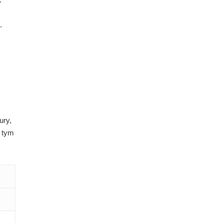
.
ury,
, tym