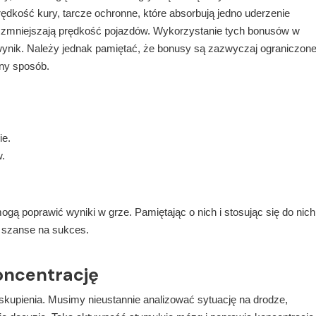
ędkość kury, tarcze ochronne, które absorbują jedno uderzenie
 zmniejszają prędkość pojazdów. Wykorzystanie tych bonusów w
ik. Należy jednak pamiętać, że bonusy są zazwyczaj ograniczon
wny sposób.
e.
w.
gą poprawić wyniki w grze. Pamiętając o nich i stosując się do nich
 szanse na sukces.
oncentrację
skupienia. Musimy nieustannie analizować sytuację na drodze,