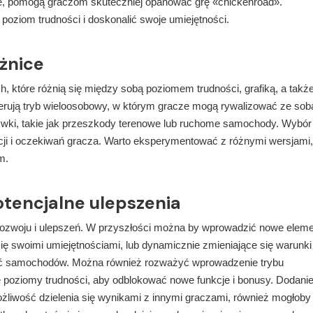
ie, pomogą graczom skuteczniej opanować grę «chickenroad».
poziom trudności i doskonalić swoje umiejętności.
óżnice
, które różnią się między sobą poziomem trudności, grafiką, a takż
ferują tryb wieloosobowy, w którym gracze mogą rywalizować ze sob
rywki, takie jak przeszkody terenowe lub ruchome samochody. Wybór
ncji i oczekiwań gracza. Warto eksperymentować z różnymi wersjami
m.
otencjalne ulepszenia
o rozwoju i ulepszeń. W przyszłości można by wprowadzić nowe elem
y się swoimi umiejętnościami, lub dynamicznie zmieniające się warunki
ść samochodów. Można również rozważyć wprowadzenie trybu
e poziomy trudności, aby odblokować nowe funkcje i bonusy. Dodani
ożliwość dzielenia się wynikami z innymi graczami, również mogłoby