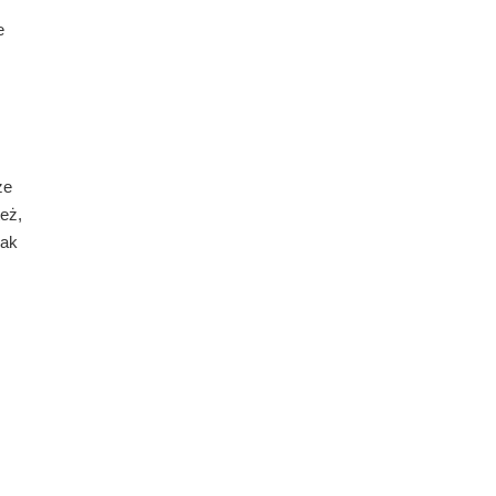
.
e
ze
eż,
jak