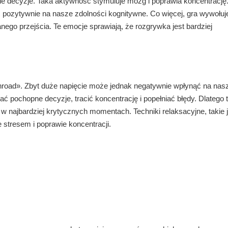
decyzje. Taka aktywność stymuluje mózg i poprawia koncentrację
pozytywnie na nasze zdolności kognitywne. Co więcej, gra wywołuj
anego przejścia. Te emocje sprawiają, że rozgrywka jest bardziej
enroad». Zbyt duże napięcie może jednak negatywnie wpłynąć na nas
 pochopne decyzje, tracić koncentrację i popełniać błędy. Dlatego t
w najbardziej krytycznych momentach. Techniki relaksacyjne, takie 
stresem i poprawie koncentracji.