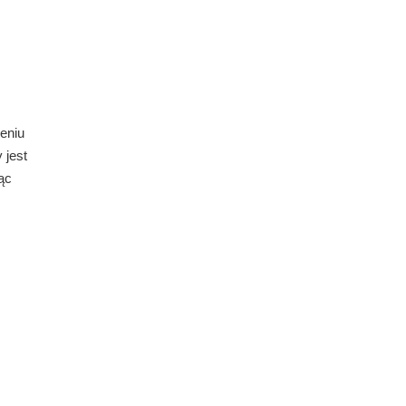
zeniu
 jest
ąc
.