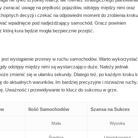
y zwracać uwagę na prędkość pojazdów, odstępy między nimi oraz
chopnych decyzji i czekać na odpowiedni moment do zrobienia kroku
ykować wpadnięcie pod nadjeżdżający samochód. Gracz powinien
z którą kura będzie mogła bezpiecznie przejść.
 jest wystąpienie przerwy w ruchu samochodów. Warto wykorzystać
gdy odstępy między nimi są wystarczająco duże. Należy jednak
 może zmienić się w ułamku sekundy. Dlatego też, po każdym kroku k
ię do aktualnych warunków. Im bardziej precyzyjne i rozważne ruchy
nę. Uważność i przewidywanie to klucz do sukcesu w grze.
ów
Ilość Samochodów
Szansa na Sukces
Mała
Wysoka
Średnia
Umiarkowana