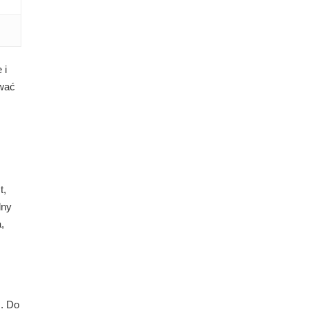
 i
ować
t,
lny
,
. Do