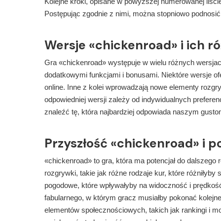
Kolejne kroki, opisane w powyższej numerowanej liśc
Postępując zgodnie z nimi, można stopniowo podnosić 
Wersje «chickenroad» i ich r
Gra «chickenroad» występuje w wielu różnych wersjach
dodatkowymi funkcjami i bonusami. Niektóre wersje o
online. Inne z kolei wprowadzają nowe elementy rozg
odpowiedniej wersji zależy od indywidualnych prefere
znaleźć tę, która najbardziej odpowiada naszym gusto
Przyszłość «chickenroad» i p
«chickenroad» to gra, która ma potencjał do dalszeg
rozgrywki, takie jak różne rodzaje kur, które różniłyb
pogodowe, które wpływałyby na widoczność i prędko
fabularnego, w którym gracz musiałby pokonać kolejn
elementów społecznościowych, takich jak rankingi i m