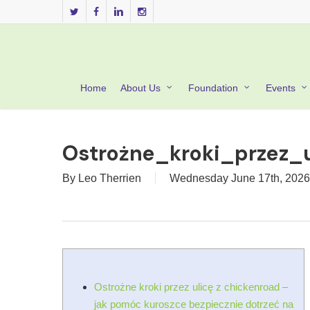
Skip
twitter
facebook
linkedin
instagram
to
main
content
Home
About Us
Foundation
Events
Ostrożne_kroki_przez_
By
Leo Therrien
Wednesday June 17th, 2026
Ostrożne kroki przez ulicę z chickenroad –
jak pomóc kuroszce bezpiecznie dotrzeć na