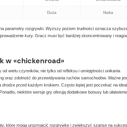
Duża
Niska
 na parametry rozgrywki. Wyższy poziom trudności oznacza szybsze
prowadzenie kury. Gracz musi być bardziej skoncentrowany i reag
ik w «chickenroad»
d wielu czynników, nie tylko od refleksu i umiejętności unikania
iming oraz zdolność do przewidywania ruchów samochodów. Ważne jes
na drodze przed każdym krokiem. Często lepiej jest poczekać na idea
nadto, niektóre wersje gry oferują dodatkowe bonusy lub ułatwienia
ty, które mogą urozmaicić rozgrywkę i zwiększyć szanse na sukces