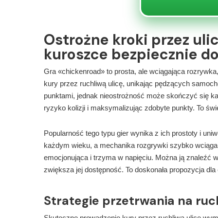
Ostrożne kroki przez ul
kuroszce bezpiecznie do
Gra «chickenroad» to prosta, ale wciągająca rozrywka, 
kury przez ruchliwą ulicę, unikając pędzących samoch
punktami, jednak nieostrożność może skończyć się kat
ryzyko kolizji i maksymalizując zdobyte punkty. To ś
Popularność tego typu gier wynika z ich prostoty i uniw
każdym wieku, a mechanika rozgrywki szybko wciąga. 
emocjonująca i trzyma w napięciu. Można ją znaleźć w 
zwiększa jej dostępność. To doskonała propozycja dla 
Strategie przetrwania na ruch
Skuteczne prowadzenie kury przez ruchliwą ulicę wymag