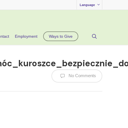
Language
search
ntact
Employment
Ways to Give
móc_kuroszce_bezpiecznie_do
No Comments