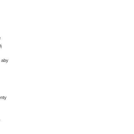
e
ą
, aby
enty
e