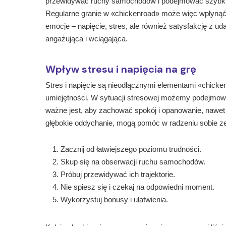
przewidywać ruchy samochodów i podejmować szybkie 
Regularne granie w «chickenroad» może więc wpłynąć 
emocje – napięcie, stres, ale również satysfakcję z ud
angażująca i wciągająca.
Wpływ stresu i napięcia na grę
Stres i napięcie są nieodłącznymi elementami «chick
umiejętności. W sytuacji stresowej możemy podejmować
ważne jest, aby zachować spokój i opanowanie, nawet 
głębokie oddychanie, mogą pomóc w radzeniu sobie ze 
Zacznij od łatwiejszego poziomu trudności.
Skup się na obserwacji ruchu samochodów.
Próbuj przewidywać ich trajektorie.
Nie spiesz się i czekaj na odpowiedni moment.
Wykorzystuj bonusy i ułatwienia.