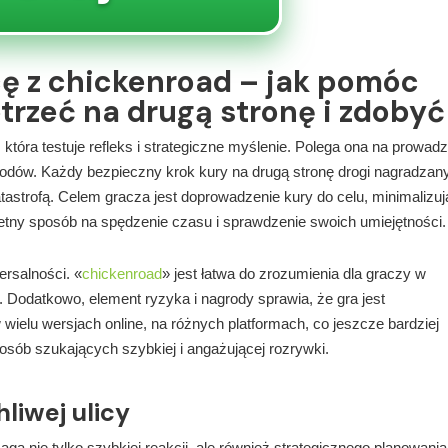
icę z chickenroad – jak pomóc
trzeć na drugą stronę i zdobyć
która testuje refleks i strategiczne myślenie. Polega ona na prowad
odów. Każdy bezpieczny krok kury na drugą stronę drogi nagradzany
astrofą. Celem gracza jest doprowadzenie kury do celu, minimalizuj
wietny sposób na spędzenie czasu i sprawdzenie swoich umiejętności.
ersalności. «
chickenroad
» jest łatwa do zrozumienia dla graczy w
Dodatkowo, element ryzyka i nagrody sprawia, że gra jest
wielu wersjach online, na różnych platformach, co jeszcze bardziej
osób szukających szybkiej i angażującej rozrywki.
liwej ulicy
a nie tylko szybkiej reakcji, ale również strategicznego planowania