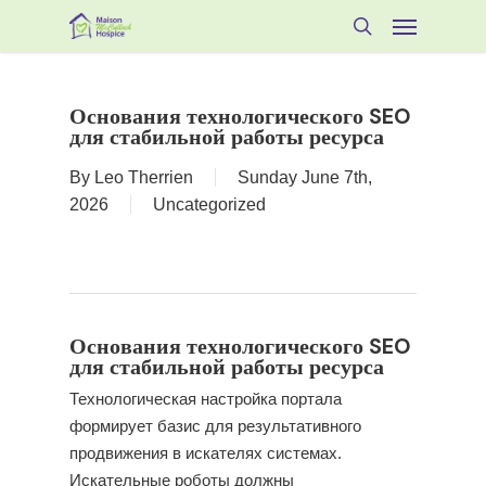
Skip
Menu
to
search
main
content
Основания технологического SEO
для стабильной работы ресурса
By
Leo Therrien
Sunday June 7th,
2026
Uncategorized
Основания технологического SEO
для стабильной работы ресурса
Технологическая настройка портала
формирует базис для результативного
продвижения в искателях системах.
Искательные роботы должны