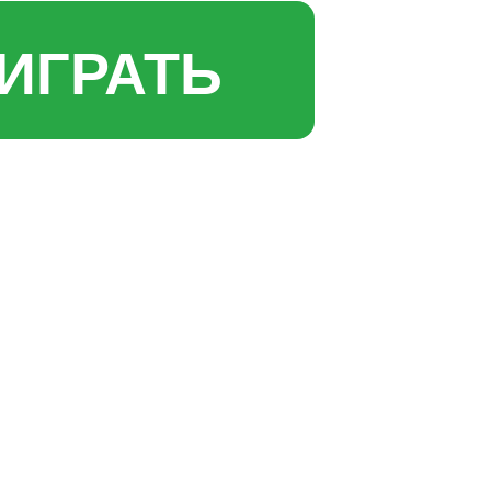
ИГРАТЬ