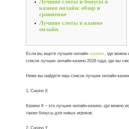
Лучшие слоты и бонусы в
казино онлайн: обзор и
сравнение
Лучшие слоты в казино
онлайн
Если вы ищете лучшее онлайн-
казино
, где можно 
список лучших онлайн-казино 2026 года, где вы с
Ниже вы найдете наш список лучших онлайн-казино
1. Casino X
Казино X – это лучшее онлайн-казино, где можно иг
также бонусы для новых игроков.
2. Casino Y