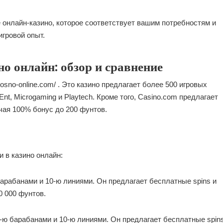
онлайн-казино, которое соответствует вашим потребностям и
гровой опыт.
о онлайн: обзор и сравнение
tosno-online.com/ . Это казино предлагает более 500 игровых
t, Microgaming и Playtech. Кроме того, Casino.com предлагает
чая 100% бонус до 200 фунтов.
 в казино онлайн:
ю барабанами и 10-ю линиями. Он предлагает бесплатные spins и
0 000 фунтов.
 5-ю барабанами и 10-ю линиями. Он предлагает бесплатные spin