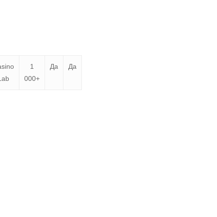
sino
1
Да
Да
Lab
000+