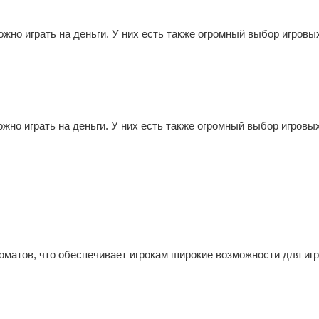
ожно играть на деньги. У них есть также огромный выбор игровы
ожно играть на деньги. У них есть также огромный выбор игровы
оматов, что обеспечивает игрокам широкие возможности для игр