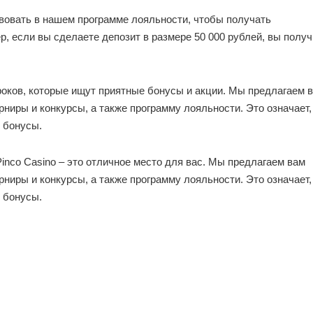
вовать в нашем программе лояльности, чтобы получать
 если вы сделаете депозит в размере 50 000 рублей, вы получ
гроков, которые ищут приятные бонусы и акции. Мы предлагаем 
рниры и конкурсы, а также программу лояльности. Это означает,
 бонусы.
Pinco Casino – это отличное место для вас. Мы предлагаем вам
рниры и конкурсы, а также программу лояльности. Это означает,
 бонусы.