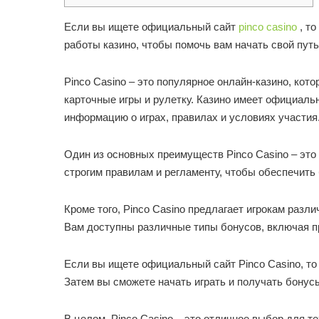
Если вы ищете официальный сайт
pinco casino
, то
работы казино, чтобы помочь вам начать свой путь
Pinco Casino – это популярное онлайн-казино, кото
карточные игры и рулетку. Казино имеет официаль
информацию о играх, правилах и условиях участия
Один из основных преимуществ Pinco Casino – это 
строгим правилам и регламенту, чтобы обеспечить 
Кроме того, Pinco Casino предлагает игрокам разли
Вам доступны различные типы бонусов, включая пр
Если вы ищете официальный сайт Pinco Casino, то 
Затем вы сможете начать играть и получать бонус
В целом, Pinco Casino – это отличное выбор для т