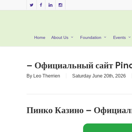
Skip
twitter
facebook
linkedin
instagram
to
main
content
Home
About Us
Foundation
Events
– Официальный сайт Pin
By
Leo Therrien
Saturday June 20th, 2026
Пинко Казино – Официал