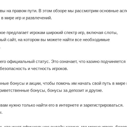
 вы на правом пути. В этом обзоре мы рассмотрим основные ас
 в мире игр и развлечений.
рое предлагает игрокам широкий спектр игр, включая слоты,
ный сайт, на котором вы можете найти все необходимые
.
его официальный статус. Это означает, что казино подчиняется
безопасность и честность игроков.
чные бонусы и акции, чтобы помочь им начать свой путь в мире 
иветственные бонусы, бонусы за депозит и другие.
вам нужно только найти его в интернете и зарегистрироваться.
ы.
ех, кто ищет официальное онлайн-казино, где можно играть безо