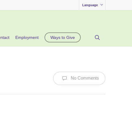
Language
search
ntact
Employment
Ways to Give
No Comments