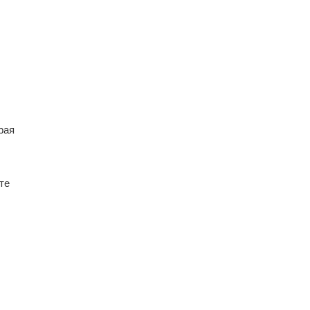
рая
те