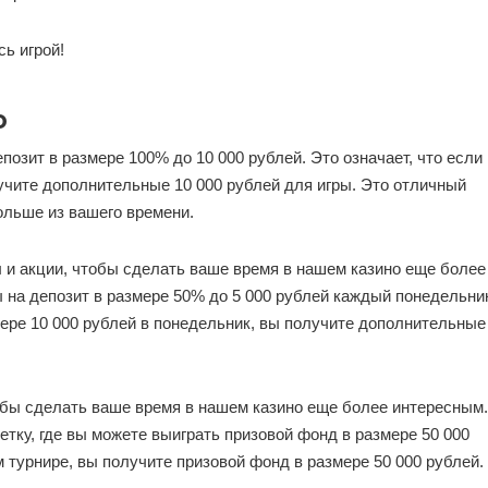
сь игрой!
o
позит в размере 100% до 10 000 рублей. Это означает, что если
лучите дополнительные 10 000 рублей для игры. Это отличный
ольше из вашего времени.
 и акции, чтобы сделать ваше время в нашем казино еще более
на депозит в размере 50% до 5 000 рублей каждый понедельни
мере 10 000 рублей в понедельник, вы получите дополнительные
обы сделать ваше время в нашем казино еще более интересным.
етку, где вы можете выиграть призовой фонд в размере 50 000
м турнире, вы получите призовой фонд в размере 50 000 рублей.